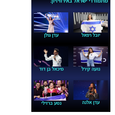
מתמודדי ישראל באירוויזיון:
יובל רפאל
עדן גולן
נועה קירל
מיכאל בן דוד
עדן אלנה
נטע ברזילי