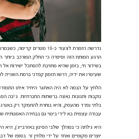
נדרשה הזמרת לצעוד כ-16 מטרי
הרגע המותח הזה וסיפרה כי החלק המורכב ביותר הי
בשידור חי, בזמן שהיא מחויבת להסתכל ישירות אל 
שעיטרו את ידיה, דרשו תזמון קפדני ברמת השנייה לפ
הלחץ על הבמה לא היה האתגר היחיד איתו התמודד
נוקבות ותגובות נאצה ברשתות החברתיות. ג’יבה הס
בלתי נפרד מהעסק, והיא בוחרת להתמקד רק באנרגי
עבודה עצמית בא לידי ביטוי גם בבחירה האמנותית ש
היא גילתה כי במהלך שלבי הסינון באזרבייג’ן, היא
יוצרים מקומיים ואחד על ידי מלחין זר. בסופו של 