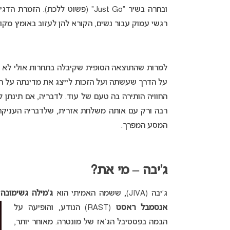
ובחרה בשיר “Just Go” (פשוט ללכ
רגשי עמוק עבור נשים, הקורא להן לעזוב באומץ מקומ
למרות שהתוצאה הסופית שקיבלה בתחרות אולי לא ה
על הדרך שעשתה ועל הזכות לייצג את מדינתה על הבמ
החוויה הותירה בה טעם של עוד. לדבריה, אם תינתן 
רבה ורק עם אותה משלחת אזרית, שלדבריה העניקה 
המסע המפרך.
ג’יבה – מי את?
ג’יבה (JIVA), ששמה האמיתי הוא
ג’מילה גשימובה
(mova
אנסמבל ראסט
(RAST) הנודע, והופיעה על
הבמה בפסטיבל הג’אז של מונטרה. מאוחר יותר,