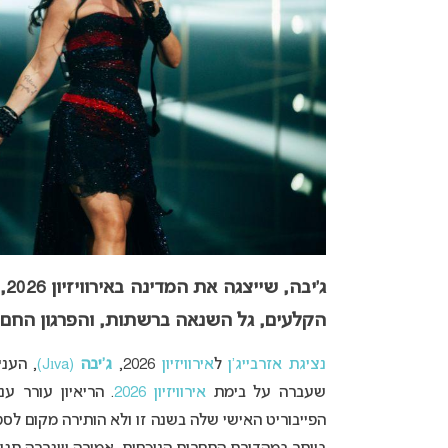
ג’
הקלעים, גל השנאה ברשתות, והפרגון החם 
נציגת אזרבייג’ן
ל
אירוויזיון
2026,
ג’יבה
(Jıva)
, העני
שעברה על בימת
אירוויזיון 2026
. הריאיון עורר ע
הפייבוריט האישי שלה בשנה זו ולא הותירה מקום לספ