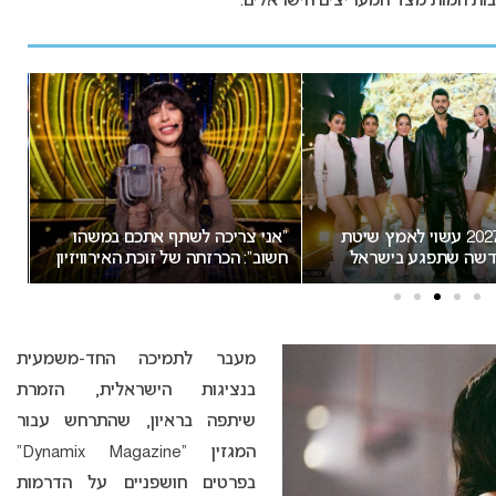
בות חמות מצד המעריצים הישראלים.
אירוויזיון 2027 עשוי לאמץ שיטת
“אני צריכה לשתף אתכם במשהו
שה שתפגע בישראל
חשוב”: הכרזתה של זוכת האירוויזיון
הת
מסעירה את הרשת
יש
מעבר לתמיכה החד-משמעית
בנציגות הישראלית, הזמרת
שיתפה בראיון, שהתרחש עבור
המגזין “Dynamix Magazine”
בפרטים חושפניים על הדרמות