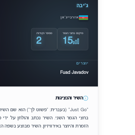
ג’יבה
אזרבייג’אן
מיקום בחצי הגמר
מספר נקודות
2
15
יוצרים
Fuad Javadov
השיר והנציגות
הזמרת והיוצר באירוויזיון. השיר מבוצע בשפה הא