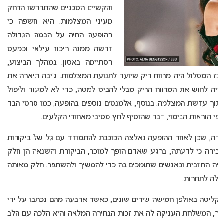
והקשיים הטכניים שהתרחשו הרחק
מעיני המצלמות. היא חשפה כי
ההופעה החיה על הבמה הגדולה
דרשה ממנה ריכוז עילאי וכמעט
הסתיימה באסון. במהלך הביצוע,
ם קדימה, כשבמרכז המסלול היה מרווח ריק שיועד לתנועת המצלמות. ג’יבה תיארה את
ה לחוש את המרווח הריק מבלי להביט למטה, כדי לא למעוד וליפול
תוך עדשת המצלמה. בנוסף, אלמנטים נוספים בהופעה, כמו סרטי הבד
י הוראות הבימוי, דבר שהוסיף לחץ מסיבי מאחורי הקלעים.
ה, שכן לאחר ההופעה נאלצה הכוכבת להתמודד עם גל של ביקורות
בירה כי לדעתה, ברגע שאדם הופך למוכר, הביקורת והשנאה הן חלק
ה החיובית ובאנשים שתומכים בה כדי להמשיך ולהשתפר. חלק מאותה
לה לתחרות.
 הקליטה באולפן חמישה שירים שונים, כאשר ארבעה מהם נכתבו על ידי
דבר, המשלחת העניקה לה את זכות הבחירה המלאה והיא הלכה עם הלב