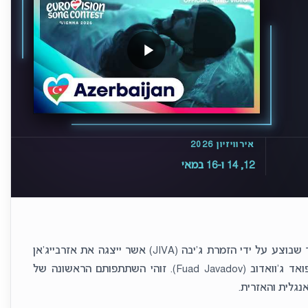
אירוויזיון 2026
12, 14 ו-16 במאי
“Just Go” (בעברית: “פשוט לך”) הוא שם השיר שבוצע על ידי הזמרת ג’יבה (JIVA) אשר ייצגה את אזרבייג’אן
בחצי הגמר השני. השיר נכתב והולחן על ידי פואד ג’וואדוב (Fuad Javadov). זוהי השתתפותם הראשונה של
נגלית והאזרית.