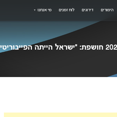
X
א
הימורים
דירוגים
לוח זמנים
מי אנחנו
▼