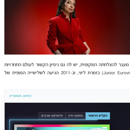
זרבייג’אן, שבה קטפה את המקום הראשון ב-2025. מעבר להצלחתה המקומית, יש לה גם ניסיון הקשור לעולם התחרויות
האירופי. ב-2021 השתתפה באירוויזיון הילדים (Junior Eurovision) כזמרת ליווי, וב-2011 הגיעה לשלישייה הסופית של
ווינה, אוסטריה
הקליפ הרשמי
הופעה חיה
יורומיקס מגיבים