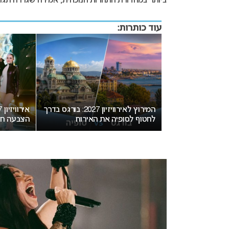
ביותר במהדורת התחרות הנוכחית, אמירה שגררה תגו
עוד כותרות:
יזיון 2027 בבולגריה: המחלוקת
המירוץ לאירוויזיון 2027: בורגס בדרך
חת בנקודת רתיחה
לחטוף לסופיה את האירוח
הצבעה חד