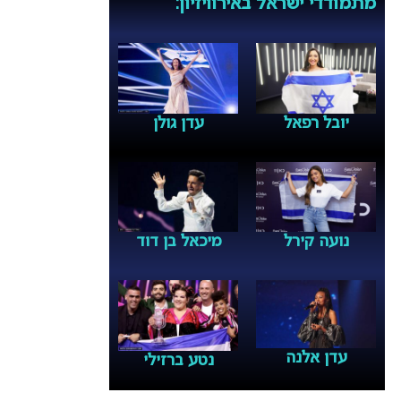
מתמודדי ישראל באירוויזיון:
יובל רפאל
עדן גולן
נועה קירל
מיכאל בן דוד
עדן אלנה
נטע ברזילי