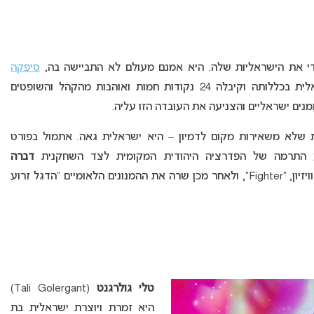
סיפקה
ולתקשורת הישראלית בכללותה וקיבלה 24 נקודות חמות ואוהבות מהקהל והשופטים
ים ישראליים והצניעה את העובדה הזו עליה.
ות שלא משאירות מקום לדמיון – היא ישראלית גאה. אתמול בפורט
וע התרמה של הפדרציה היהודית המקומית לצד השחקנית
דברה
(Debrah Messing). היא שרה את שירה לאירוויזיון, “Fighter”, ולאחר מכן שרה את ההמנונים הלאומיים “הדגל זרוע
טלי גולרגנט
(Tali Golergant)
היא זמרת ויוצרת ישראלית בת