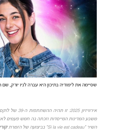
שסיימה את לימודיה בתיכון היא עברה לניו יורק, שם 
משבע המדינות המייסדות ו
השיר “Si la vie est cadeau” בביצועה של הזמרת
קורי