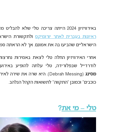
באירוויזיון 2024 הייתה צריכה טלי שלא להבליט מדי את הישראליות שלה. היא אמנם מעולם לא התביישה בה,
ראיונות בעברית לאתר יורומיקס
הישראליים שהביעו בה את אמונם. אך לא הראתה סממנ
אחרי האירוויזיון החלה טלי לצאת באמירות נחרצ
לודרדייל שבפלורידה, טלי עלתה להופיע באיר
מסינג
כוכבים” וכמובן “התקווה” לתשואות הקהל הנלהב.
טלי – מי את
?