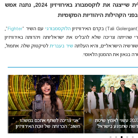
, הזמרת הישראלית שייצגה את לוקסמבורג באירוויזיון 2024, נתנה אמש
ני הקהילות היהודיות המקומיות
וויזיון
הלוקסמבורגי
עם השיר “
Fighter
“,
למקום ה-13 והמכובד באירוויזיון 2024. אחרי שהייתה צריכה שלא להבליט את ישראליותה ויהדותה באירוויזיון
ורשיה הישראליים, והיא העלתה
שיר בעברית
לטיקטוק שלה. אתמול,
ה בגאון את ההמנון הלאומי.
אירוויזיון 2027 עשוי לאמץ שיטת
“אני צריכה לשתף אתכם במשהו
שה שתפגע בישראל
חשוב”: הכרזתה של זוכת האירוויזיון
הת
מסעירה את הרשת
יש