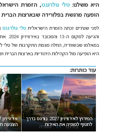
היא משלנו:
טלי גולרגנט
הופעה מרגשת בפלורידה שבארצות הברית בפ
לפני שנתיים זכתה הזמרת הישראלית
טלי גולרגנט
(Tali Golergant) בקדם האיר
והגיעה 
במאלמו שבשוודיה, החלה מגמת התקרבות של טלי לש
היא הופיעה מול הקהילות היהודיות בארצות הברית ושר
עוד כותרות:
יזיון 2027 בבולגריה: המחלוקת
המירוץ לאירוויזיון 2027: בורגס בדרך
חת בנקודת רתיחה
לחטוף לסופיה את האירוח
הצבעה חד