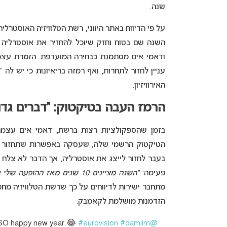
שנה.
השנה שם בטוח וחזק שיוכל להחזיר את אוסטרליה
ודאמי אים מסתמנת כבחירה המועדפת. הזמרת עצמ
עניין לחזור לתחרות, ואף רמזה בריאיונות כי יש לה 
האירוויזיון.
הרמז העבה בטיקטוק: “דברים גדו
בזמן שהספקולציות רצות ברשת, דאמי אים עצמ
הטיקטוק הרשמי שלה, שעסקה באפשרות שתחזור לת
בעבר לחזור לייצג את אוסטרליה, אך הדבר לא צלח 
פעימה:
“השנה מציינים 10 שנים מאז ההופעה שלי על הבמה בשטוקהולם… דברים גדולים עומדים לקרות”
מתחבר ישירות לדיווחים על כך שרשת הטלוויזיה מ
הזדמנות מושלמת לקאמבק.
LSO happy new year 😂
#eurovision
#damiim
@dami.im