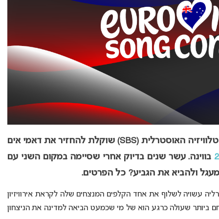
דיווח דרמטי מיוון מסעיר את הרשת: רשת הטלוויזיה האוסטרלית (SBS) שוקלת להחזיר את דאמי אים
בווינה. עשר שנים בדיוק אחרי שסיימה במקום השני עם
ליה עשויה לשלוף את אחד הקלפים המנצחים שלה לקראת אירוויזיון
אתר היווני Eurovisionfun, השם החם ביותר שעולה כרגע הוא של מי שכמעט הביאה למדינה את הניצחון