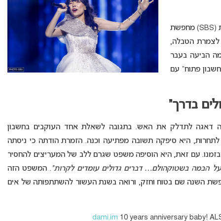
על פי הדיווח באתר היווני, רשת הטלוויזיה האוסטרלית (SBS) מחפשת
 לצמרת הטבלה,
ה הביעה בעבר
“חשבון פתוח” עם
לים בדרך”
ה דאגה לתדלק את האש. בתגובה לשאלת אחד העוקבים בחשבון
חרות, היא סיפקה תשובה מפתיעה וכנה. הזמרת הודתה כי ניסתה
בזמנו. עם זאת, היא הוסיפה משפט שגרם ללב של המעריצים להחסיר
. המשפט הזה
חפשת השנה שם בטוח וחזק, ורואה בשנת העשור להשתתפותה של אים
10 years anniversary baby! A