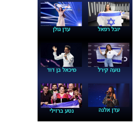
יובל רפאל
עדן גולן
נועה קירל
מיכאל בן דוד
עדן אלנה
נטע ברזילי