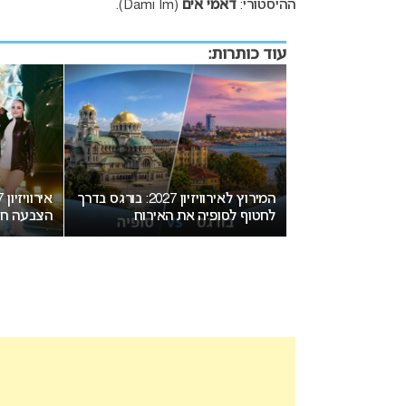
ההיסטורי:
דאמי אים
(Dami Im).
עוד כותרות:
יזיון 2027 בבולגריה: המחלוקת
המירוץ לאירוויזיון 2027: בורגס בדרך
חת בנקודת רתיחה
לחטוף לסופיה את האירוח
הצבעה חד