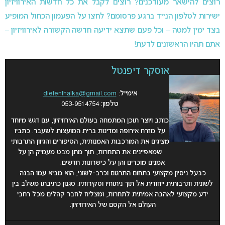
רוצים להישאר מעודכנים? רוצים לקבל את כל חדשות האירוויזיון
ישירות לטלפון הנייד ברגע פרסומם? לחצו על הפעמון הכחול המופיע
בצד ימין למטה – וכל פעם שתצא ידיעה חדשה הקשורה לאירוויזיון –
אתם תהיו הראשונים לדעת!
אוסקר דיפנטל
אימייל:
diefenthalka@gmail.com
טלפון: 053-9514754
כותב ויוצר תוכן המתמחה בעולם האירוויזיון, עם דגש מיוחד
על מזרח אירופה ומדינות ברית המועצות לשעבר. כתביו
מציגים את המורכבות האמנותית, הסיפורים והגיוון התרבותי
שמאפיינים את התחרות, תוך מתן מבט מעמיק הן על
אמנים מוכרים והן על כישרונות חדשים.
כבעל ניסיון מקצועי בתחום התרגום וכרב־לשוני, הוא מביא עמו הבנה
לשונית ותרבותית ייחודית אל תוך ניתוחיו וסקירותיו. סגנון כתיבתו משלב בין
ידע מקצועי לאהבה אמיתית לתחרות, ומצליח לחבר קהלים מכל רחבי
העולם אל הקסם של האירוויזיון.