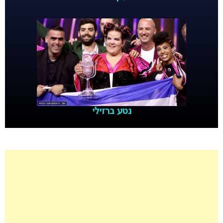
נטע ברזילי