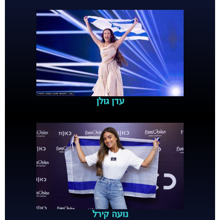
עדן גולן
נועה קירל