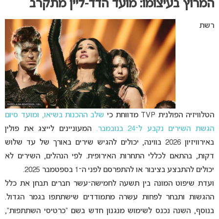
המרוץ בעיצומו: מועד הדד-ליין מתקרב
רשת
הטלוויזיה הפולנית TVP מדווחת כי
שלב ההכנות בשיאו, ומועד סיום
הגשת השירים נקבע ל־24 בנובמבר.
המעוניינים לייצג את פולין
באירוויזיון 2026 בווינה, יכולים להגיש שירים באורך של עד שלוש
דקות, בהתאם לכללי התחרות האירופית. לפי הנהלים, השירים לא
יכולים להתבצע בציבור או להתפרסם לפני ה־1 בספטמבר 2025.
ועדת שיפוט המונה בין תשעה לחמישה־עשר חברים תבחן את כלל
ההגשות ותבחר לפחות עשרה מתמודדים שישתתפו בגמר הגדול.
בנוסף, השנה נכנס לשימוש מנגנון חדש בשם “כרטיסי השתתפות”,