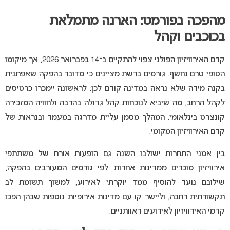
מהפכה בפורמט: הארנה מתמלאת
בכוכבים וקהל
קדם האירוויזיון הפולני צפוי להתקיים ב־14 בפברואר 2026, אך מיקומו
הסופי טרם נחשף. גורמים ברשת מציינים כי מדובר בהפקה שאפתנית
בקנה מידה שלא נראה במדינה קודם לכן: לראשונה יימכרו כרטיסים
לקהל הרחב, מה שיביא לנוכחות קהל גדולה בהרבה ולחוויה המזכירה
קונצרט בינלאומי. המהלך מסמן עליית מדרגה במעמד ובנראות של
קדם האירוויזיון המקומי.
בין אמני התחרות ישולבו השנה גם הופעות אורח של משתתפי
אירוויזיון מוכרים ממדינות אחרות. לפי גורמים המעורבים בהפקה,
שילובם נועד להוסיף ממד יוקרתי לאירוע, למשוך תשומת לב
תקשורתית רחבה, וליישר קו עם מדינות אירופיות נוספות שבהן הפכו
קדמי האירוויזיון לאירועים ראוותניים.