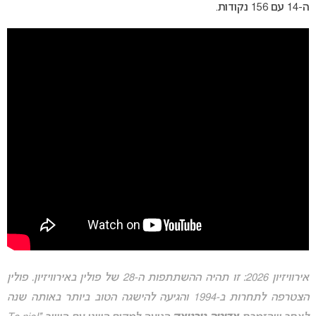
ה-14 עם 156 נקודות.
אירוויזיון 2026: זו תהיה ההשתתפות ה-28 של פולין באירוויזיון. פולין
הצטרפה לתחרות ב-1994 והגיעה להישגה הטוב ביותר באותה שנה