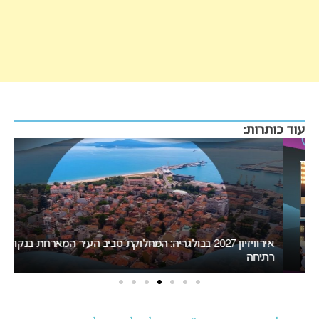
עוד כותרות:
אירוויזיון 2027 בבולגריה: המחלוקת סביב העיר המארחת בנקודת
רתיחה
המיר