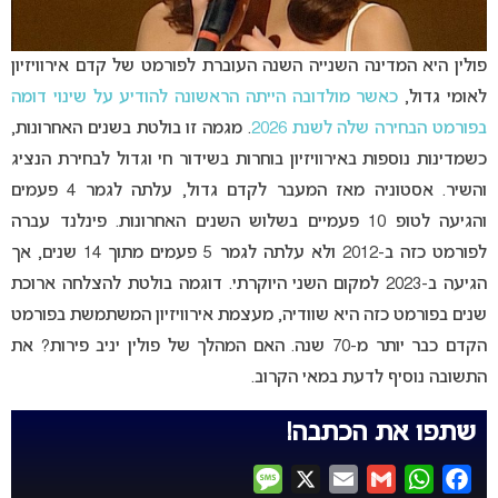
פולין היא המדינה השנייה השנה העוברת לפורמט של קדם אירוויזיון
לאומי גדול,
כאשר מולדובה הייתה הראשונה להודיע על שינוי דומה
בפורמט הבחירה שלה לשנת 2026
. מגמה זו בולטת בשנים האחרונות,
כשמדינות נוספות באירוויזיון בוחרות בשידור חי וגדול לבחירת הנציג
והשיר. אסטוניה מאז המעבר לקדם גדול, עלתה לגמר 4 פעמים
והגיעה לטופ 10 פעמיים בשלוש השנים האחרונות. פינלנד עברה
לפורמט כזה ב-2012 ולא עלתה לגמר 5 פעמים מתוך 14 שנים, אך
הגיעה ב-2023 למקום השני היוקרתי. דוגמה בולטת להצלחה ארוכת
שנים בפורמט כזה היא שוודיה, מעצמת אירוויזיון המשתמשת בפורמט
הקדם כבר יותר מ-70 שנה. האם המהלך של פולין יניב פירות? את
התשובה נוסיף לדעת במאי הקרוב.
שתפו את הכתבה!
Message
X
Email
Gmail
WhatsApp
Facebook