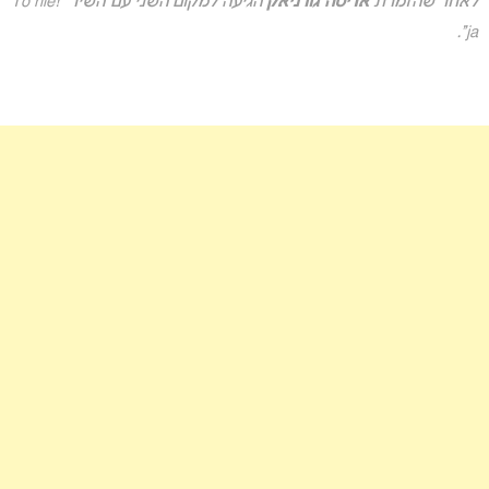
לאחר שהזמרת
אדיטה גורניאק
הגיעה למקום השני עם השיר “!To nie
ja”.