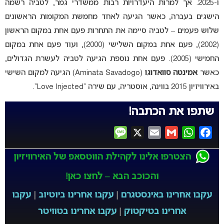
ו-2025. אך למרות היעדרויות רבות ממשדרי גמר, לטביה רשמה
הישגים בעברה, כאשר הגיעה לאחד מחמשת המקומות הראשונים
שלוש פעמים – לטביה סיימה את התחרות פעם אחת במקום הראשון
(2002), פעם אחת במקום השלישי (2000), ועוד פעם אחת במקום
החמישי (2005). פעם אחת נוספת הגיעה לטביה לעשרת הגדולים,
כאשר
אמינטה סוואדוגו
(Aminata Savadogo) הגיעה למקום השישי
באירוויזיון 2015 בווינה, אוסטריה, עם שירה “Love Injected”.
שתפו את הכתבה!
Message
X
Email
Gmail
WhatsApp
Facebook
הצטרפו אלינו לקהילת הווטסאפ של האירוויזיון
והכוכב הבא – לחצו כאן!
עקבו אחרינו באינסטגרם
|
עקבו אחרינו ביוטיוב
|
עקבו
אחרינו בטיקטוק
|
עקבו אחרינו בטוויטר