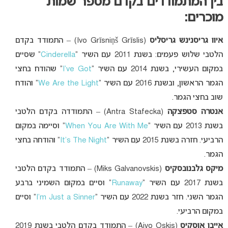
בין המתמודדים בקדם מספר שמות
מוכרים:
איוו גריסנינש גריסליס
(Ivo Grīsniņš Grīslis) – התמודד בקדם
הלטבי שלוש פעמים: בשנת 2011 עם השיר “
Cinderella
” שסיים
במקום העשירי, בשנת 2014 עם השיר “
I’ve Got
” שהודח בחצי
הגמר הראשון, ובשנת 2016 עם השיר “
We Are the Light
” והודח
שוב בחצי הגמר.
אנטרה סטפצקה
(Antra Stafecka) – התמודדה בקדם הלטבי
בשנת 2013 עם השיר “
When You Are With Me
” וסיימה במקום
הרביעי. חזרה בשנת 2015 עם השיר “
It’s The Night
” והודחה בחצי
הגמר.
מיקס גלבנובסקיס
(Miks Galvanovskis) – התמודד בקדם הלטבי
בשנת 2017 עם השיר “
Runaway
” וסיים במקום השמיני ברבע
הגמר השני. חזר בשנת 2022 עם השיר “
I’m Just a Sinner
” וסיים
במקום הרביעי.
אייבו אוסקיס
(Aivo Oskis) – התמודד בקדם הלטבי בשנת 2019