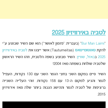
לטביה באירוויזיון 2025
“
Bur Man Laimi
” (בעברית: “פזמון לאושר”) הוא שם השיר שבוצע ע”י
להקת
טאוטומייטאס
(Tautumeitas) אשר ייצגו את
לטביה באירוויזיון
2025
ב
באזל, שוויץ
. השיר מבוצע בשפה הלטבית, וזהו השיר הראשון
שלטביה שולחת בשפתה מאז 2004!
השיר סיים במקום השני בחצי הגמר השני עם 130 נקודות, העפיל
לגמר והגיע למקום ה-13 עם 158 נקודות. זוהי העלייה השנייה
ברציפות של לטביה לגמר וההישג הגבוה ביותר שלה מאז אירוויזיון
2015.