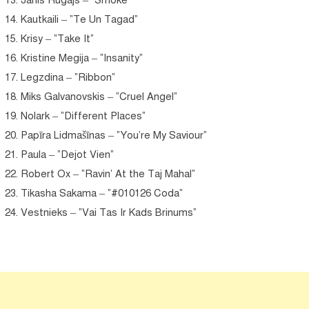
Janis Rugajs – “Smoke”
Kautkaili – “Te Un Tagad”
Krisy – “Take It”
Kristine Megija – “Insanity”
Legzdina – “Ribbon”
Miks Galvanovskis – “Cruel Angel”
Nolark – “Different Places”
Papīra Lidmašīnas
– “You’re My Saviour”
Paula – “Dejot Vien”
Robert Ox – “Ravin’ At the Taj Mahal”
Tikasha Sakama – “#010126 Coda”
Vestnieks – “Vai Tas Ir Kads Brinums”