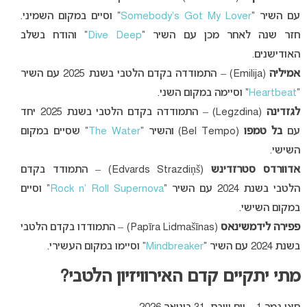
עם השיר “
Somebody’s Got My Lover
” וסיים במקום השמיני.
חזר שנה לאחר מכן עם השיר “
Dive Deep
” והודח בשלב
האודישנים.
אמיליה
(Emilija) – התמודדה בקדם הלטבי בשנת 2025 עם השיר
“
Heartbeat
” וסיימה במקום השני.
לגזדינה
(Legzdina) – התמודדה בקדם הלטבי בשנת 2025 יחד
עם
בל טמפו
(Bel Tempo) והשיר “
The Water
” שסיים במקום
השישי.
אדוורדס סטרזדינש
(Edvards Strazdiņš) – התמודד בקדם
הלטבי בשנת 2024 עם השיר “
Rock n’ Roll Supernova
” וסיים
במקום השישי.
פפירה לידמשינאס
(
Papīra Lidmašīnas) – התמודדו בקדם הלטבי
בשנת 2024 עם השיר “
Mindbreaker
” וסיימו במקום העשירי.
מתי יתקיים קדם האירוויזיון הלטבי?