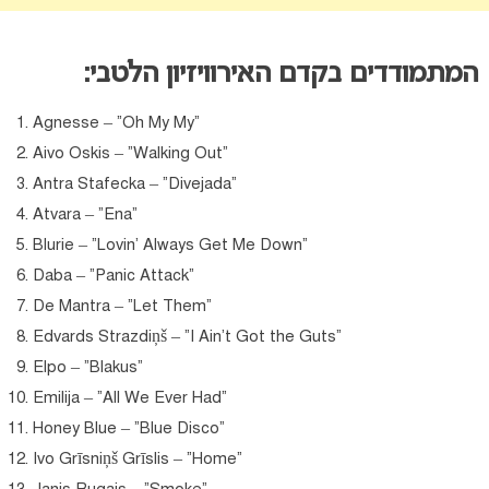
המתמודדים בקדם האירוויזיון הלטבי:
Agnesse – “Oh My My”
Aivo Oskis – “Walking Out”
Antra Stafecka – “Divejada”
Atvara – “Ena”
Blurie – “Lovin’ Always Get Me Down”
Daba – “Panic Attack”
De Mantra – “Let Them”
Edvards Strazdiņš – “I Ain’t Got the Guts”
Elpo – “Blakus”
Emilija – “All We Ever Had”
Honey Blue – “Blue Disco”
Ivo Grīsniņš Grīslis – “Home”