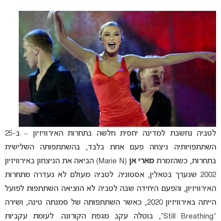
לטביה נחשבת למדינה יחסית חלשה בתחרות האירוויזיון – ב-25
השתתפויותיה ניצחה פעם אחת בלבד, בהשתתפותה השלישית
בתחרות, כשהזמרת
מארי אן
(Marie N) הביאה את הניצחון באירוויזיון
2002 שנערך בטאלין, אסטוניה. לטביה מעולם לא נעדרה מתחרות
האירוויזיון, והפעם היחידה שבה לטביה לא הוציאה השתתפות לפועל
הייתה באירוויזיון 2020, כאשר השתתפותה של סמנתה טינה, ושירה
“Still Breathing”, בוטלה עקב מגפת הקורונה. לעומת עקביות