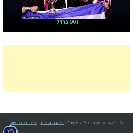
נטע ברזילי
© כל הזכויות שמורות ל- EuroMix |
הצהרת נגישות
|
מדיניות הפרטיות