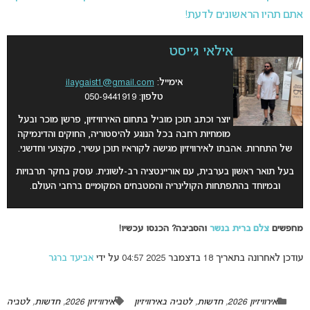
אתם תהיו הראשונים לדעת!
אילאי גייסט
אימייל:
ilaygaist1@gmail.com
טלפון: 050-9441919
יוצר וכתב תוכן מוביל בתחום האירוויזיון, פרשן מוכר ובעל
מומחיות רחבה בכל הנוגע להיסטוריה, החוקים והדינמיקה
של התחרות. אהבתו לאירוויזיון מגישה לקוראיו תוכן עשיר, מקצועי וחדשני.
בעל תואר ראשון בערבית, עם אוריינטציה רב-לשונית. עוסק בחקר תרבויות
ובמיוחד בהתפתחות הקולינריה והמטבחים המקומיים ברחבי העולם.
מחפשים
צלם ברית בנשר
והסביבה? הכנסו עכשיו!
עודכן לאחרונה בתאריך 18 בדצמבר 2025 04:57 על ידי
אביעד ברגר
אירוויזיון 2026
,
חדשות
,
לטביה באירוויזיון
אירוויזיון 2026
,
חדשות
,
לטביה