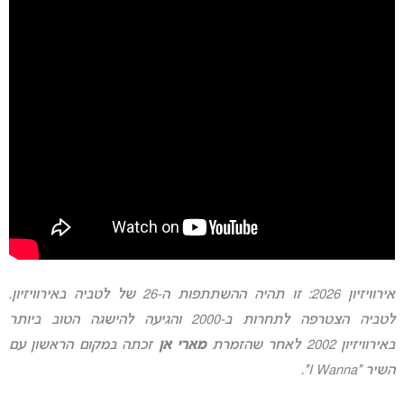
אירוויזיון 2026: זו תהיה ההשתתפות ה-26 של לטביה באירוויזיון.
לטביה הצטרפה לתחרות ב-2000 והגיעה להישגה הטוב ביותר
באירוויזיון 2002 לאחר שהזמרת
מארי אן
זכתה במקום הראשון עם
השיר “I Wanna”.