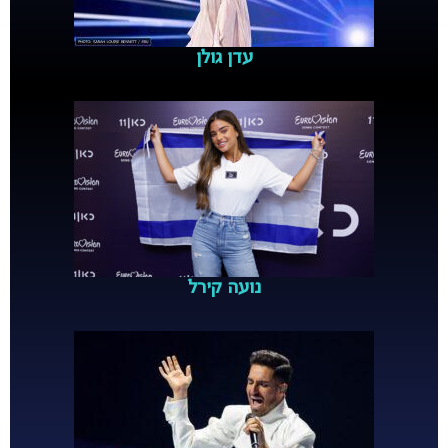
עדן גולן
נועה קירל