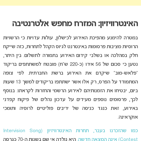
האינטרוויזיון: המזרח מחפש אלטרנטיבה
במטרה להימנע מהפיכת האירוע לכישלון, עולות עדויות כי הרשויות
הרוסיות מציבות פרסומות באינטרנט לגיוס הקהל לתחרות, כזה שייקח
חלק במהלכה או בשלבי קידום האירוע בתמורה לתשלום. בין היתר,
נטען כי סכום של 56 אירו (כ-220 ש”ח) מובטח למשתתפים בריקוד
“פלאש-מוב” שיקדם את האירוע ברשת החברתית. לפי צופה
המתמודד על הפרס, רק אלו אשר ישתתפו בריקודים למשך 13 שעות
ביום, יבטיחו את הזמנותיהם לאירוע הרשמי והחזרות לקראתו. בנוסף
לכך, פרסומים נוספים מעידים על עדכון נהלים של פיקוח קפדני
באירוע, זאת כנגד כניסה של יריבים פוליטיים לרוסיה ותומכי
אוקראינה.
כמו שהזכרנו בעבר, תחרות האינטרוויזיון (Intervision Song
Contest) אינה המצאה חדשה.
היא נולדה אי שם בשנות ה-70 כגרסה