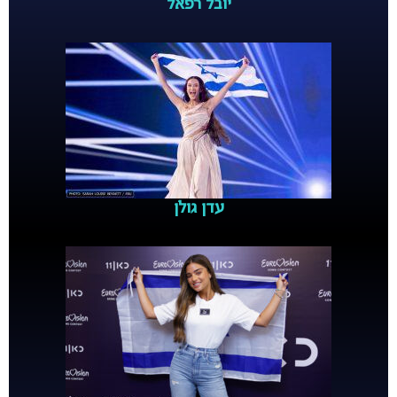
יובל רפאל
עדן גולן