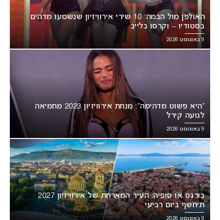
האולפן מול הבמה: 10 שירי אירוויזיון שנשמעו מדהים
בסטודיו – וקרסו בלייב
9 באוגוסט 2026
“היא פשוט מדהימה”: מנחת אירוויזיון 2023 מחמיאה
לנועה קירל
9 באוגוסט 2026
בורגס או סופיה: העיר המארחת של אירוויזיון 2027
תיחשף ביום רביעי
9 באוגוסט 2026