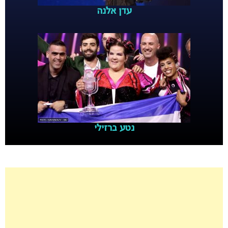
עדן אלנה
נטע ברזילי