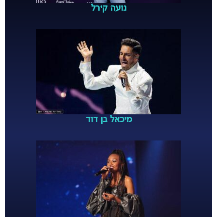
נועה קירל
מיכאל בן דוד