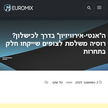
EUROMIX
אתר הבית של האירוויזיון בישראל
ה”אנטי-אירוויזיון” בדרך לכישלון?
רוסיה משלמת לצופים שייקחו חלק
בתחרות
3 בספטמבר 2025
מאת
טל שקד