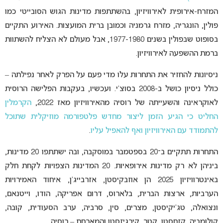
המזרח-אירופית לאירוויזיון, בהשתתפות מדינות הגוש הסובייטי כמו
פולין, הונגריה, מזרח גרמניה וכמובן ברית המועצות. האירוע התקיים
בסופוט שבפולין בשנים 1977-1980, אבל מעולם לא הצליח להשתוות
ברמת ההשפעה לאירוויזיון.
ניסיונות להחזיר את התחרות עלו מדי פעם על הפרק לאחר נפילתה –
כולל ניסיון כושל ב-2008 בסוצ’י. ועכשיו, בעקבות הפלישה הרוסית
לאוקראינה והשעייתה של רוסיה מהאירוויזיון מאז 2022,
הקרמלין
החליט כי הגיע הזמן ליצור מחדש פלטפורמה מוזיקלית שתוכל
להתמודד עם האירוויזיון ואף להאפיל עליו
.
התחרות תתקיים ב־20 בספטמבר במוסקבה, ובה ישתתפו 20 מדינות,
ביניהן לא רק מדינות אירופאיות. 20 המדינות הצפויות לקחת חלק
באינטרוויזיון 2025 הן אוזבקיסטן, אזרבייג’ן, איחוד האמירויות
הערביות, ארצות הברית, בלארוס, דרום אפריקה, הודו, וייטנאם,
ונצואלה, טג’יקיסטן, מצרים, סין, סרביה, ערב הסעודית, קובה,
קולומביה, קזחסטן, קטר, קירגיזסטן והמארחת – רוסיה.