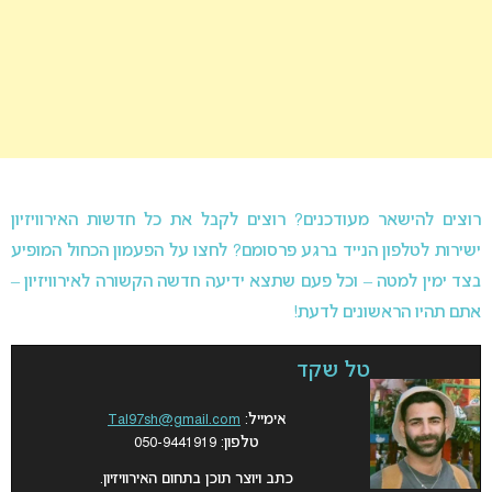
רוצים להישאר מעודכנים? רוצים לקבל את כל חדשות האירוויזיון
ישירות לטלפון הנייד ברגע פרסומם? לחצו על הפעמון הכחול המופיע
בצד ימין למטה – וכל פעם שתצא ידיעה חדשה הקשורה לאירוויזיון –
אתם תהיו הראשונים לדעת!
טל שקד
אימייל:
Tal97sh@gmail.com
טלפון: 050-9441919
כתב ויוצר תוכן בתחום האירוויזיון.