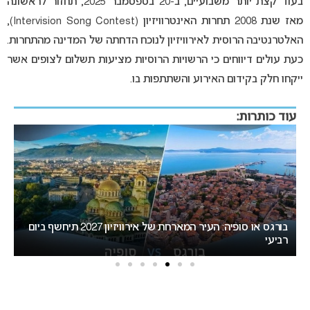
בעוד קצת יותר משבועיים, ב-20 בספטמבר 2025, תחזור לראשונה
מאז שנת 2008 תחרות האינטרוויזיון (Intervision Song Contest),
האלטרנטיבה הרוסית לאירוויזיון לנוכח הדחתה של המדינה מהתחרות.
כעת עולים דיווחים כי הרשויות הרוסיות מציעות תשלום לצופים אשר
ייקחו חלק בקידום האירוע והשתתפות בו.
עוד כותרות:
אירוויזיון 2027: מהפך! בורגס עוקפת את סופיה באתרי ההימורים
ה