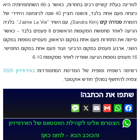
למדינה בעלת קשיים רבים בתחרות, כאשר ב-66 השתתפויותיה היא
ניצחה פעם אחת בלבד, והשנה תציין 40 שנה לניצחונה היחידי של
הזמרת
סנדרה קים
(Sandra Kim), עם השיר “J’aime La Vie”. בלגיה
הגיעה לאחד מחמשת המקומות הראשונים 8 פעמים בלבד – כאשר
סיימה את התחרות פעם אחת במקום הראשון, פעמיים נוספות במקום
השני, ארבע פעמים במקום הרביעי ועוד פעם אחת במקום החמישי.
16 פעמים נוספות הגיעה שוודיה לאחד ממקומות 6-10.
רשימה רשמית וסופית של המדינות המתמודדות
באירוויזיון 2026
צפויה להיחשף במהלך חודש אוקטובר.
שתפו את הכתבה!
Message
X
Email
Gmail
WhatsApp
Facebook
הצטרפו אלינו לקהילת הווטסאפ של האירוויזיון
והכוכב הבא – לחצו כאן!