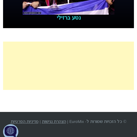
נטע ברזילי
© כל הזכויות שמורות ל- EuroMix |
הצהרת נגישות
|
מדיניות הפרטיות