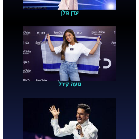
עדן גולן
נועה קירל