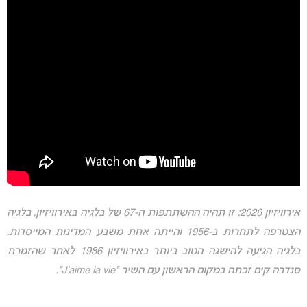
אירוויזיון 2026: זו תהיה ההשתתפות ה-67 של בלגיה באירוויזיון. בלגיה
הצטרפה לתחרות ב-1956 והייתה אחת משבע המדינות המייסדות.
בלגיה הגיעה להישגה הטוב ביותר באירוויזיון 1986 לאחר שהזמרת
סנדרה קים זכתה במקום הראשון עם השיר “J’aime la vie”.