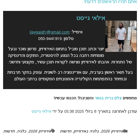
אתם תהיו הראשונים לדעת!
אילאי גייסט
אימייל:
ilaygaist1@gmail.com
טלפון: 050-9441919
יוצר וכתב תוכן מוביל בתחום האירוויזיון, פרשן מוכר ובעל
מומחיות רחבה בכל הנוגע להיסטוריה, החוקים והדינמיקה
של התחרות. אהבתו לאירוויזיון מגישה לקוראיו תוכן עשיר, מקצועי וחדשני.
בעל תואר ראשון בערבית, עם אוריינטציה רב-לשונית. עוסק בחקר תרבויות
ובמיוחד בהתפתחות הקולינריה והמטבחים המקומיים ברחבי העולם.
מחפשים
צלם ברית בנשר
והסביבה? הכנסו עכשיו!
עודכן לאחרונה בתאריך 8 ביולי 2025 05:38 על ידי
אילאי גייסט
אירוויזיון 2026
,
בלגיה באירוויזיון
,
חדשות
אירוויזיון 2026
,
בלגיה
,
חדשות