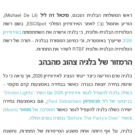
ראש המשלחת הבלגית הנכנס,
מיכאל דה ליל
(Michael De Lil),
הודיע אתמול (ב’) לאתר האירוויזיון הפולני ESCSpot, בשם רשת
הטלוויזיה הבלגית-וולונית, כי בלגיה אישרה את השתתפותה
באירוויזיון
2026
שייערך באוסטריה, וכי כמיטב המסורת בבלגיה – תורה של רשת
הטלוויזיה הבלגית-וולונית RTBF לשדר את התחרות.
הרמזור של בלגיה צהוב מהבהב
בלגיה טרם הודיעה כיצד ייבחר הנציג לאירוויזיון 2026, אך נראה כי כל
שיטת בחירה יוצאת כנגדה. כאשר בבחירה באמצעות קדם מקומי –
כשלה בלגיה להעפיל לגמר אירוויזיון 2025 עם השיר “Strobe Lights”
בביצועו של
רד סבסטיאן
(Red Sebastian)
, וגם באמצעות בחירה
ישירה כשלה בלגיה להעפיל לגמר כאשר
המסיבה של
מוסטי
(Mustii)
והשיר “Before The Party’s Over” נגמרה בטרם החלה
.
בלגיה, על אף היותה אחת משבע המייסדות של התחרות, נחשבת