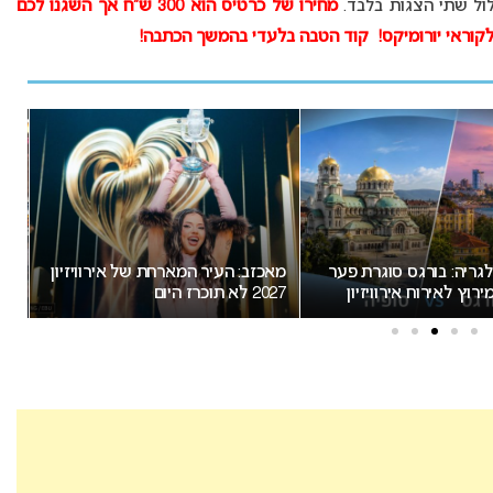
לול שתי הצגות בלבד.
מחירו של כרטיס הוא 300 ש”ח אך השגנו לכם
יר המארחת של אירוויזיון
עובר על החוק: למה אסור לערב
זוכ
פוליטיקה באירוויזיון?
הת