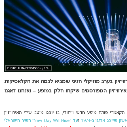
וויזיון בערב מוזיקלי חגיגי שמביא לבמה את הקלאסיקות
רוויזיון המפורסמים שיקחו חלק במופע – ואנחנו דאגנו
קאמרי פותח מופע חדש וייחודי, בו יוצגו מיטב שירי האירוויזיון
 שייצג אותנו ב-1974
ו
עד “New Day Will Rise” השיר הישראלי