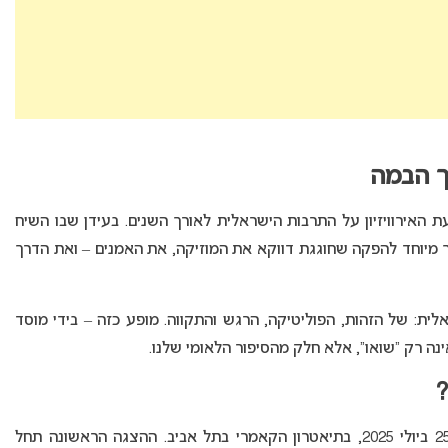
ך הבמה
 האירוויזיון על התרבות הישראלית לאורך השנים. בעידן שבו השיח
רך מיוחד להפקה שחוגגת דווקא את המוזיקה, את האמנים – ואת הדרך
ית: של הזהות, הפוליטיקה, הרגש והתקווה. מופע כזה – בידי מוסד
נה רק “שואו”, אלא חלק מהסיפור הלאומי שלנו.
?
המופע יעלה לשתי הצגות מיוחדות בלבד בתאריך 25 ביולי 2025, בתיאטרון הקאמרי בתל אביב. ההצגה הראשונה תחל