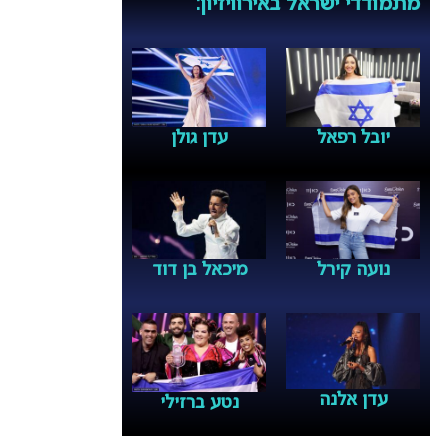
מתמודדי ישראל באירוויזיון:
יובל רפאל
עדן גולן
נועה קירל
מיכאל בן דוד
עדן אלנה
נטע ברזילי