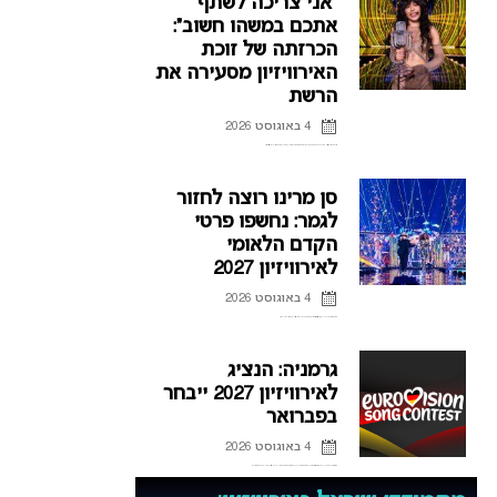
“אני צריכה לשתף
אתכם במשהו חשוב”:
הכרזתה של זוכת
האירוויזיון מסעירה את
הרשת
4 באוגוסט 2026
לורין (Loreen), זוכת אירוויזיון 2012 ו-2023 דוחה את הופעותיה בחודשים הקרובים, וברשת כבר נשאלת השאלה אם היא תחזור לקדם האירוויזיון השוודי.
סן מרינו רוצה לחזור
לגמר: נחשפו פרטי
הקדם הלאומי
לאירוויזיון 2027
4 באוגוסט 2026
אחרי כישלונות רבים בהעפלה לגמר האירוויזיון, סן מרינו חושפת את פרטי הקדם הלאומי לאירוויזיון 2027 ומקווה להגיע לפסגה
גרמניה: הנציג
לאירוויזיון 2027 ייבחר
בפברואר
4 באוגוסט 2026
אחרי שנים של אכזבות על הבמה האירופית, גרמניה מנסה למצוא את הנוסחה להצלחה, וחושפת פרטים חדשים על הקדם לאירוויזיון 2027 ועל תהליך בחירת הנציג הבא.