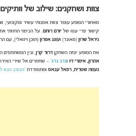
צוות ושחקנים: שילוב של וותיקים,
מאחורי המופע עומד צוות אמנותי עשיר ומקצועי, ש
קישור פרי עטו של
יורם רותם
. על הבימוי החזותי א
ניראל שרון
(סאונד) ו
עונג אפרון
(תוכן ויזואלי), עם הר
את המופע ינחה השחקן
דרור קרן
, ובין המשתתפים ה
אהרון, אימרי זיו
ו
נדב גדג’
– שחוזרים אל שירי האירווי
נעמה שטרית
,
רפאל עבאס
ומתמודדת
“הכוכב הבא לאי