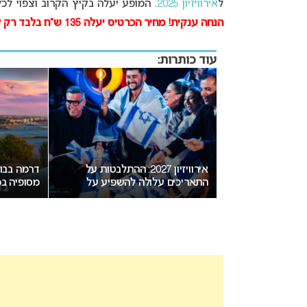
ל
אירוויזיון 2025
. המופע יעלה בקיץ הקרוב וצפוי לכ
הנחה ענקית! מחיר הכרטיס יעלה 135 ש”ח בלבד רק לקוראי יורומיקס! קוד הטבה בלעדי בהמשך הכתבה!
עוד כותרות:
זיון 2027: ההתלבטות על
דרמה בבולגריה: בורגס סוגרת פער
מאכזב: הע
 להשפיע על
מסופיה במירוץ לאירוח אירוויזיון
2027 לא תוכרז היום
2027