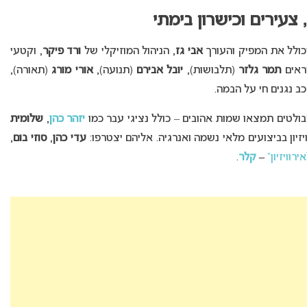
 צעירים וכישרון בימתי
כולל את המפיק והעורך
אבי גז
, הניהול המוזיקלי של
ורד פיקר
, וקטעי
חראים
תמר גלזר
(תלבושות),
יובל אבירם
(תנועה),
אורי מורג
(תאורה),
כב נגנים חי על הבמה.
בולטים תמצאו שמות אהובים – כולל נציגי עבר כמו
יזהר כהן
,
שלומית
זיון בביצועים מלאי נשמה ואנרגיה. אליהם יצטרפו:
עדי כהן
,
סוזי בום
,
רוויזיון”
–
קלר
.