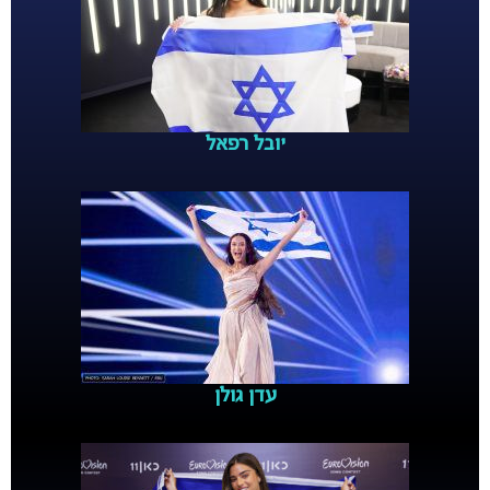
יובל רפאל
עדן גולן