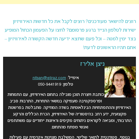
רוצים להישאר מעודכנים? רוצים לקבל את כל חדשות האירוויזיון
ישירות לטלפון הנייד ברגע פרסומם? לחצו על הפעמון הכחול המופיע
בצד ימין למטה – וכל פעם שתצא ידיעה חדשה הקשורה לאירוויזיון –
אתם תהיו הראשונים לדעת!
ניצן אלירז
אימייל:
nitsan@eliraz.com
טלפון: 050-9441919
כותבת ויוצרת תוכן מובילה בתחום האירוויזיון, עם התמחות
ופרספקטיבה מעמיקה בנושאי התחרות, התרבות סביב
האירוויזיון וההתפתחויות הבינלאומיות בשדה המוזיקה. מתבלטת בפרשנות
מקצועית, ידע רחב בהיסטוריה של האירוויזיון, הכרת הכללים והרקע
התרבותי, ומביאה לקוראים ניתוחים מקיפים וראיונות ייחודיים עם משתתפים
ואנשי מפתח מהתחום.
בנוסף, סטודנטית לתואר שלישי, המשלבת מצוינות אקדמית עם פעילות