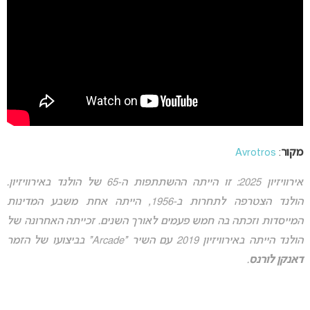
מקור
:
Avrotros
אירוויזיון 2025: זו הייתה ההשתתפות ה-65 של הולנד באירוויזיון.
הולנד הצטרפה לתחרות ב-1956, הייתה אחת משבע המדינות
המייסדות וזכתה בה חמש פעמים לאורך השנים. זכייתה האחרונה של
הולנד הייתה באירוויזיון 2019 עם השיר “Arcade” בביצועו של הזמר
דאנקן לורנס
.