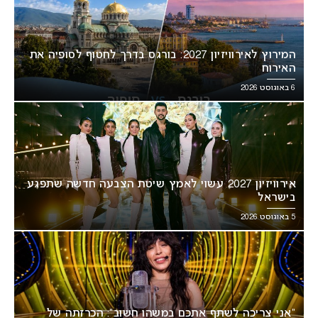
המירוץ לאירוויזיון 2027: בורגס בדרך לחטוף לסופיה את
האירוח
6 באוגוסט 2026
אירוויזיון 2027 עשוי לאמץ שיטת הצבעה חדשה שתפגע
בישראל
5 באוגוסט 2026
“אני צריכה לשתף אתכם במשהו חשוב”: הכרזתה של