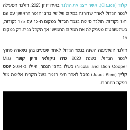
קלוד
(Claude), אשר ייצג את הולנד
באירוויזיון 2025. הולנד הפעילה
לגמר הגדול לאחר שדורגה במקום שלישי בחצי הגמר הראשון עם עם
121 נקודות. הולנד סיימה בגמר הגדול במקום ה-12 עם 175 נקודות,
כשהשופטים מעניק לה את המקום החמישי אך הקהל בבית רק במקום
15.
הולנד השתתפה השנה בגמר הגדול לאחר שנתיים בהן נשארה מחוץ
לגמר הגדול. בשנת 2023
מיה ניקולאי
ו
דיון קופר
(Mia
Nicolai and Dion Cooper) כשלו בחצי הגמר, ואילו ב-2024
יוסט
קליין
(Joost Klein) נפסל לאחר חצי הגמר בשל תקרית אלימה מול
הפקת התחרות.