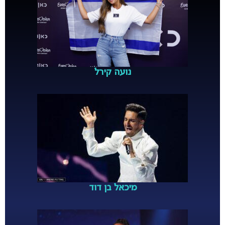
נועה קירל
מיכאל בן דוד