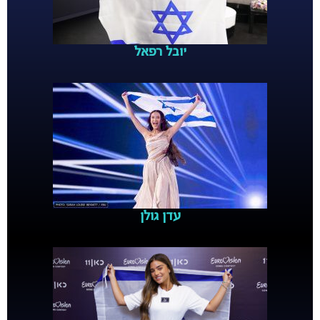
יובל רפאל
עדן גולן