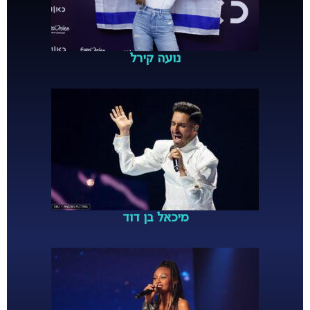
נועה קירל
מיכאל בן דוד