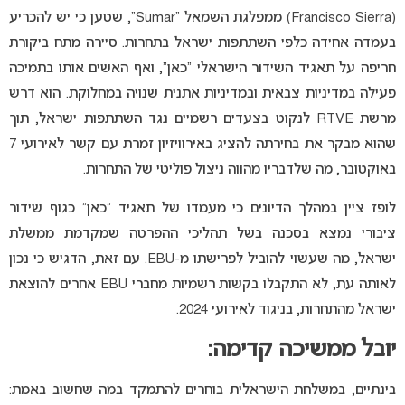
(Francisco Sierra) ממפלגת השמאל “Sumar”, שטען כי יש להכריע
בעמדה אחידה כלפי השתתפות ישראל בתחרות. סיירה מתח ביקורת
חריפה על תאגיד השידור הישראלי “כאן”, ואף האשים אותו בתמיכה
פעילה במדיניות צבאית ובמדיניות אתנית שנויה במחלוקת. הוא דרש
מרשת RTVE לנקוט בצעדים רשמיים נגד השתתפות ישראל, תוך
שהוא מבקר את בחירתה להציג באירוויזיון זמרת עם קשר לאירועי 7
באוקטובר, מה שלדבריו מהווה ניצול פוליטי של התחרות.
לופז ציין במהלך הדיונים כי מעמדו של תאגיד “כאן” כגוף שידור
ציבורי נמצא בסכנה בשל תהליכי ההפרטה שמקדמת ממשלת
ישראל, מה שעשוי להוביל לפרישתו מ-EBU. עם זאת, הדגיש כי נכון
לאותה עת, לא התקבלו בקשות רשמיות מחברי EBU אחרים להוצאת
ישראל מהתחרות, בניגוד לאירועי 2024.
יובל ממשיכה קדימה:
בינתיים, במשלחת הישראלית בוחרים להתמקד במה שחשוב באמת: