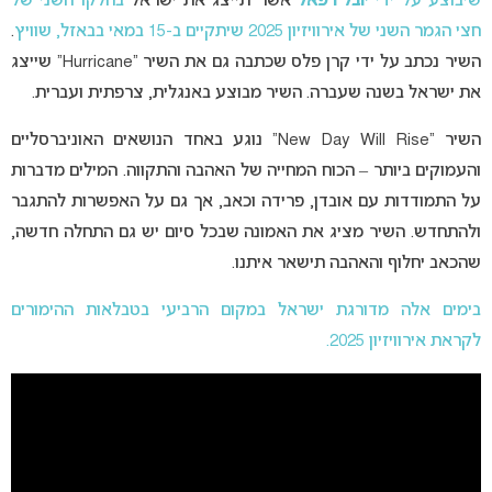
שיבוצע על ידי
יובל רפאל
אשר תייצג את ישראל
בחלקו השני של
חצי הגמר השני של אירוויזיון 2025
שיתקיים ב-15 במאי
בבאזל, שוויץ
.
השיר נכתב על ידי קרן פלס שכתבה גם את השיר “Hurricane” שייצג
את ישראל בשנה שעברה. השיר מבוצע באנגלית, צרפתית ועברית.
השיר “New Day Will Rise” נוגע באחד הנושאים האוניברסליים
והעמוקים ביותר – הכוח המחייה של האהבה והתקווה. המילים מדברות
על התמודדות עם אובדן, פרידה וכאב, אך גם על האפשרות להתגבר
ולהתחדש. השיר מציג את האמונה שבכל סיום יש גם התחלה חדשה,
שהכאב יחלוף והאהבה תישאר איתנו.
בימים אלה מדורגת ישראל במקום הרביעי בטבלאות ההימורים
לקראת אירוויזיון 2025.