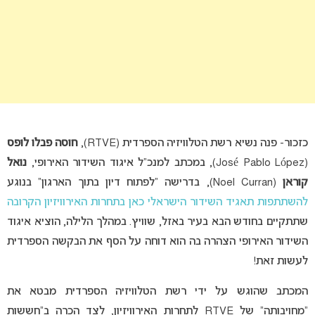
כזכור- פנה נשיא רשת הטלוויזיה הספרדית (RTVE),
חוסה פבלו לופס
(José Pablo López), במכתב למנכ”ל איגוד השידור האירופי,
נואל
קוראן
(Noel Curran), בדרישה “לפתוח דיון בתוך הארגון” בנוגע
להשתתפות תאגיד השידור הישראלי כאן בתחרות האירוויזיון הקרובה
שתתקיים בחודש הבא בעיר באזל, שוויץ. במהלך הלילה, הוציא איגוד
השידור האירופי הצהרה בה הוא דוחה על הסף את הבקשה הספרדית
לעשות זאת!
המכתב שהוגש על ידי רשת הטלוויזיה הספרדית מבטא את
“מחויבותה” של RTVE לתחרות האירוויזיון, לצד הכרה ב”חששות