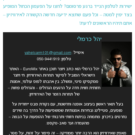
ישירות לטלפון הנייד ברגע פרסומם? לחצו על הפעמון הכחול המופיע
בצד ימין למטה – וכל פעם שתצא ידיעה חדשה הקשורה לאירוויזיון –
אתם תיהיו הראשונים לדעת!
יהל כרמלי
אימייל:
yahelcarm101@gmail.com
טלפון: 050-9441919
יהל כרמלי הוא כתב ויוצר תוכן באתר EuroMix – האתר
הישראלי המוביל לסיקור תחרות האירוויזיון. חי ויוצר
ממקסיקו סיטי, ומשלב בין אהבתו לפופ עולמי, אמנות
חזותית וזווית חדה על הרגעים הגדולים – והגדולים פחות –
של תחרות הזמר של האירוויזיון.
בעל תואר ראשון בעיצוב אופנה וחדשנות, עם נקודת מבט ייחודית על
מופעים, סטיילינג ובחירות אמנותיות שמשפיעות על הדרך בה שירים
נחרטים בזיכרון. מתמחה בניתוח חזותי ותרבותי של ההופעות על הבמה –
מהעמדה ועד סאב-טקסט.
מאמין שאירוויזיון הוא הרבה יותר ממוזיקה – זה סיפור על זהות, על מסר,