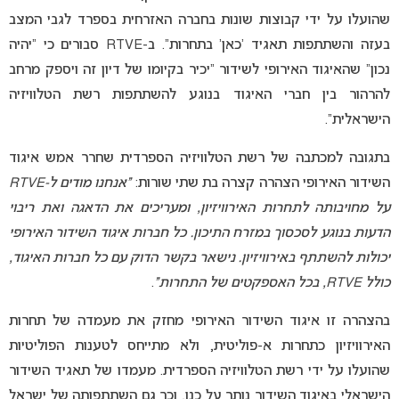
שהועלו על ידי קבוצות שונות בחברה האזרחית בספרד לגבי המצב
בעזה והשתתפות תאגיד ‘כאן’ בתחרות”. ב-RTVE סבורים כי “יהיה
נכון” שהאיגוד האירופי לשידור “יכיר בקיומו של דיון זה ויספק מרחב
להרהור בין חברי האיגוד בנוגע להשתתפות רשת הטלוויזיה
הישראלית”.
בתגובה למכתבה של רשת הטלוויזיה הספרדית שחרר אמש איגוד
השידור האירופי הצהרה קצרה בת שתי שורות:
“אנחנו מודים ל-RTVE
על מחויבותה לתחרות האירוויזיון, ומעריכים את הדאגה ואת ריבוי
הדעות בנוגע לסכסוך במזרח התיכון. כל חברות איגוד השידור האירופי
יכולות להשתתף באירוויזיון. נישאר בקשר הדוק עם כל חברות האיגוד,
כולל RTVE, בכל האספקטים של התחרות”
.
בהצהרה זו איגוד השידור האירופי מחזק את מעמדה של תחרות
האירוויזיון כתחרות א-פוליטית, ולא מתייחס לטענות הפוליטיות
שהועלו על ידי רשת הטלוויזיה הספרדית. מעמדו של תאגיד השידור
הישראלי באיגוד השידור נותר על כנו, וכך גם השתתפותה של ישראל