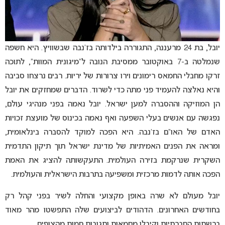
יובל, בת 24 מרעננה, התגוררה בילדותה בז’נבה שבשוויץ. היא חשפה
שנמלטה ב-7 באוקטובר ממסיבת הנובה ל”מיגונית המוות”, לתוכה
זרקו מחבלי החמאס רימונים וירו צרורות של יריות. רבים נרצחו סביבה
והיא נאלצה להעמיד פני מתה כדי לשרוד. הדברים שמחזקים את יובל
הן המוזיקה וההסברה למען ישראל. יובל נאמה בפני מנהיגי עולם,
נפגשה עם אנשים בעלי השפעה ואף נאמה בכינוס של מועצת זכויות
האדם של האו”ם בז’נבה. היא הפכה למוקד להסברה בינלאומית,
ומראה את הפנים האמיתיות של מדינת ישראל תוך תיקון התדמית
השקרית שנרקמת בזירה העולמית. התעקשותה להציג את האמת
הפכה אותה לדמות מרכזית ומשפיעה בתרבות הישראלית והעולמית.
יובל מעולם לא שרה באופן מקצועי והחלה לשיר בפני קהל רק
בחודשים האחרונים. הדהודים לביצועים שלה התפשטו מהר מאוד
ברשתות החברתיות וקיבלו מחמאות ותגובות חמות מהצופים.