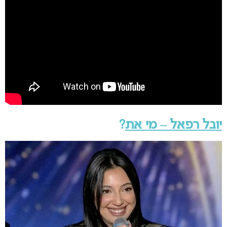
יובל רפאל – מי את
?