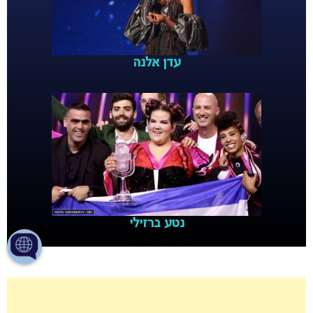
עדן אלנה
נטע ברזילי