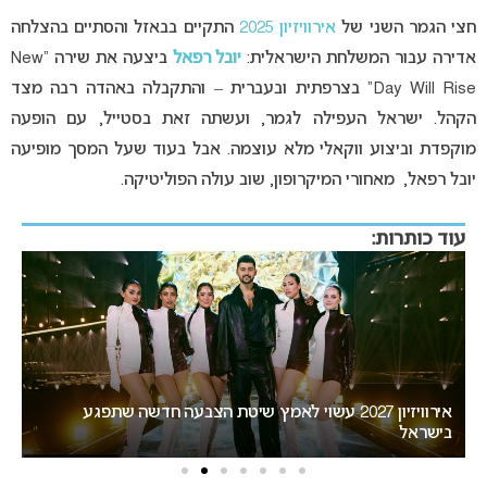
חצי הגמר השני של
אירוויזיון 2025
התקיים בבאזל והסתיים בהצלחה
אדירה עבור המשלחת הישראלית:
יובל רפאל
ביצעה את שירה “New
Day Will Rise” בצרפתית ובעברית – והתקבלה באהדה רבה מצד
הקהל. ישראל העפילה לגמר, ועשתה זאת בסטייל, עם הופעה
מוקפדת וביצוע ווקאלי מלא עוצמה. אבל בעוד שעל המסך מופיעה
יובל רפאל, מאחורי המיקרופון, שוב עולה הפוליטיקה.
עוד כותרות:
“אני צריכה לשתף אתכם במשהו חשוב”: הכרזתה של זוכת
האירוויזיון מסעירה את הרשת