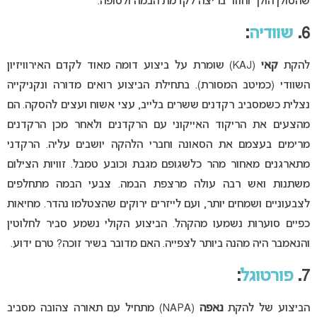
שהסולן הולך וחוזר בריצה לקדמת הבמה ולסופה.
6.
שוודיה
:
להקת
קאי
(KAJ) שומרת על ביצוע דומה מאוד לקדם האירוויזיון
השוודי (כמיטב המסורת). בתחילת הביצוע רואים מדורה ונקניקייה
נצלית כשמסביב רקדנים ששרים בלייב, עצי אשוח ועצים להסקה. הם
מהצעים את הריקוד האייקוני עם הרקדנים ולאחר מכן הרקדנים
מרימים בעצמם את הסאונה וחברי הלהקה יושבים עליה. הרקדני
מתארגנים מאחור מהר כלשגופם מגבת וכובע טמבל. זוויות הצילום
משתנות ואש רבה עולה מרצפת הבמה. צבעי הבמה מתחלפים
לצבעוניים ושמחים יותר, ועם לייזרים ירוקים שהצטלמו נהדר. מחיאות
כפיים סוערות נשמעו מהקהל. הביצוע הקולי נשמע סביר לחלוטין
והנאמבר היה מהנה ביותר לצפייה. האם מדובר בשיר זוכה? טרם ידוע.
7.
פורטוגל
:
הביצוע של להקת
נאפה
(NAPA) מתחיל עם תאורה צהובה מסביב