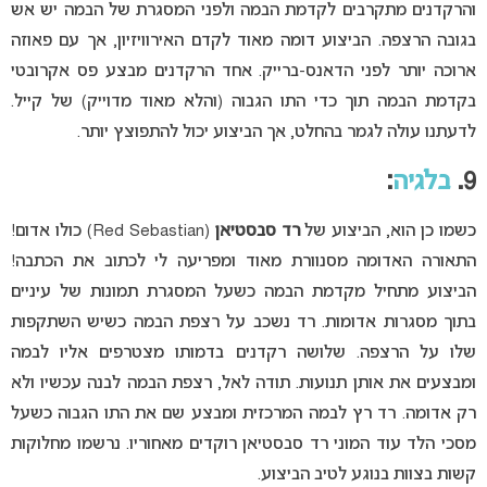
והרקדנים מתקרבים לקדמת הבמה ולפני המסגרת של הבמה יש אש
בגובה הרצפה. הביצוע דומה מאוד לקדם האירוויזיון, אך עם פאוזה
ארוכה יותר לפני הדאנס-ברייק. אחד הרקדנים מבצע פס אקרובטי
בקדמת הבמה תוך כדי התו הגבוה (והלא מאוד מדוייק) של קייל.
לדעתנו עולה לגמר בהחלט, אך הביצוע יכול להתפוצץ יותר.
9.
בלגיה
:
כשמו כן הוא, הביצוע של
רד סבסטיאן
(Red Sebastian) כולו אדום!
התאורה האדומה מסנוורת מאוד ומפריעה לי לכתוב את הכתבה!
הביצוע מתחיל מקדמת הבמה כשעל המסגרת תמונות של עיניים
בתוך מסגרות אדומות. רד נשכב על רצפת הבמה כשיש השתקפות
שלו על הרצפה. שלושה רקדנים בדמותו מצטרפים אליו לבמה
ומבצעים את אותן תנועות. תודה לאל, רצפת הבמה לבנה עכשיו ולא
רק אדומה. רד רץ לבמה המרכזית ומבצע שם את התו הגבוה כשעל
מסכי הלד עוד המוני רד סבסטיאן רוקדים מאחוריו. נרשמו מחלוקות
קשות בצוות בנוגע לטיב הביצוע.