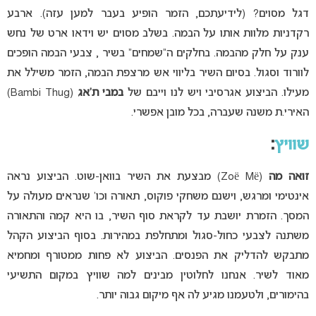
דגל מסוים? (לידיעתכם, הזמר הופיע בעבר למען עזה). ארבע
רקדניות מלוות אותו על הבמה. בשלב מסוים יש וידאו ארט של נחש
ענק על חלק מהבמה. בחלקים ה”שמחים” בשיר , צבעי הבמה הופכים
לוורוד וסגול. בסיום השיר בליווי אש מרצפת הבמה, הזמר משילל את
מעילו. הביצוע אגרסיבי ויש לנו וייבם של
במבי ת’אג
(Bambi Thug)
האירי.ת משנה שעברה, בכל מובן אפשרי.
שוויץ
:
זואה מה
(Zoë Më) מבצעת את השיר בוואן-שוט. הביצוע נראה
אינטימי ומרגש, וישנם משחקי פוקוס, תאורה וכו’ שנראים מעולה על
המסך. הזמרת יושבת עד לקראת סוף השיר, בו היא קמה והתאורה
משתנה לצבעי כחול-סגול ומתחלפת במהירות. בסוף הביצוע הקהל
מתבקש להדליק את הפנסים. הביצוע לא פחות ממטורף ומחמיא
מאוד לשיר. אנחנו לחלוטין מבינים למה שוויץ במקום התשיעי
בהימורים, ולטעמנו מגיע לה אף מיקום גבוה יותר.