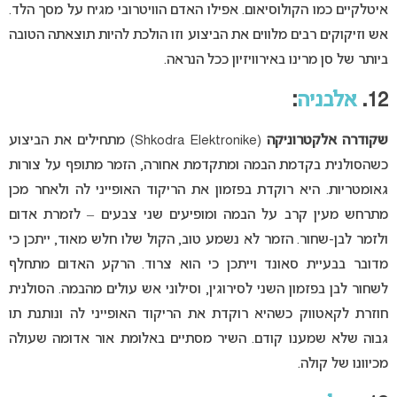
איטלקיים כמו הקולוסיאום. אפילו האדם הוויטרובי מגיח על מסך הלד.
אש וזיקוקים רבים מלווים את הביצוע וזו הולכת להיות תוצאתה הטובה
ביותר של סן מרינו באירוויזיון ככל הנראה.
12.
אלבניה
:
שקודרה אלקטרוניקה
(Shkodra Elektronike) מתחילים את הביצוע
כשהסולנית בקדמת הבמה ומתקדמת אחורה, הזמר מתופף על צורות
גאומטריות. היא רוקדת בפזמון את הריקוד האופייני לה ולאחר מכן
מתרחש מעין קרב על הבמה ומופיעים שני צבעים – לזמרת אדום
ולזמר לבן-שחור. הזמר לא נשמע טוב, הקול שלו חלש מאוד, ייתכן כי
מדובר בבעיית סאונד וייתכן כי הוא צרוד. הרקע האדום מתחלף
לשחור לבן בפזמון השני לסירוגין, וסילוני אש עולים מהבמה. הסולנית
חוזרת לקאטווק כשהיא רוקדת את הריקוד האופייני לה ונותנת תו
גבוה שלא שמענו קודם. השיר מסתיים באלומת אור אדומה שעולה
מכיוונו של קולה.