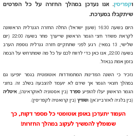
ו
קפריסין
. אנו נעדכן במהלך החזרה על כל הפרטים
שיתקבלו במערכת.
היום בשעה 16:30 (שעון ישראל) החלה החזרה הגנרלית הראשונה
לקראת משדר חצי הגמר הראשון שייערך מחר בשעה 22:00 (יום
שלישי, 13 במאי). רגע לפני שתתקיים חזרה גנרלית נוספת הערב
בשעה 22:00, אנו כאן כדי לדווח לכם על כל מה שמתרחש על הבמה
בזמן אמת בבאזל.
נזכיר כי השנה המדינות המתמודדות אוטומטית בגמר יופיעו גם
במהלך חצאי הגמר אך שירם לא יועמד להצבעה בשלב זה. בחצי
הגמר הראשון יעלו להופיע
ספרד
(בין אסטוניה לאוקראינה),
איטליה
(בין בלגיה לאזרבייג’אן) ו
שוויץ
(בין קרואטיה לקפריסין).
העמוד יתעדכן באופן אוטומטי כל מספר דקות, כך
שמומלץ להמשיך לעקוב במהלך החזרות!