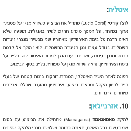
איטליה
:
לוצ’ו קורסי
(Lucio Corsi) מתחיל את הביצוע כשהוא מנגן על פסנתר
ארוך במיוחד, על המסך מופיע תרגום לשיר באנגלית, תופעה שלא
ראינו הרבה על בימת האירוויזיון. מאחוריו שני מכשירי מגברי גיטרות
חשמליות בגודל עצום ונגן הגיטרה החשמלית. לוצ’ו הולך אל קדמת
הבמה ומנגן בגיטרה, ושר יחד עם הנגן. למרות האיסור לנגן בלייב על
בימת האירוויזיון, נראה שהוא מנגן על מפוחית בלייב בסוף הביצוע.
הפוגה לאחר השיר האיטלקי, המנחות זורקות בובות קטנות של בעלי
חיים לכיוון הקהל ומראות ביצועי אירוויזיון מהעבר שכללו אביזרים
מיוחדים וגרנדיוזים.
10.
אזרבייג’אן
:
להקת
מאמאגאמה
(Mamagama) מתחילה את הביצוע עם בסים
שמורגשים בכל האולם, תאורה כתומה ושלושת חברי הלהקה שפונים