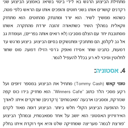
מתחילת הביצוע הרגש בא לידי ביטוי בשיאו. באמצע הביצוע שני
רקדנים קושרים אותו בשני חוטים והופכים אותו עם הראש כלפי מטה,
כשהוא ממשיך לשיר. הוא יורד ומתנתק מהחוטים. הוא מתחזק
ווקאלית במהלך השיר כשתאורה זהובה יורדת מהתקרה. אשתו
מסתובבת יחד עם הצלם מסביבו (לא רואים אותה בפריים), ועומדת גב
אל גב לקלמן, הם מתחבקי ומתנשקים בסיום הביצוע. ביצוע מרגש עד
דמעות, כתבינו שחר אסידו ואופק ג’רסי הזילו דמעה. סוס שחור
לחלוטין וסיכוי לא רע בכלל להעפיל לגמר.
4.
אסטוניה
:
טומי קאש
(Tommy Cash) מתחיל את הביצוע במספר זיופים ועל
רקע מסכי הלד כתוב “Winners Cafe”. הוא מחזיק בידו כוס קפה
שנזרקת, ומסביבו ארבעה “מאבטחים” (רקדנים) שרוקדים איתו. לאורך
כל ההופעה הביצוע הקולי חלש ביותר. הביצוע דומה מאוד לקדם
האירוויזיון האסטוני. הוא יושב על אחד ממאבטחיו, ובמהלך הביצוע
“פורצת לבמה” מעריצה שמחזיקה שלט והיא אף רוקדת איתו בחלק