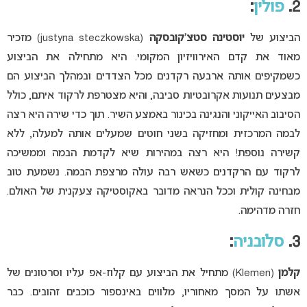
2.
פולין
:
הביצוע של
יוסטינה סטצ’קובסקה
(justyna steczkowska) מזכיר
מאוד את קדם האירוויזיון המקומי. היא מתחילה את הביצוע
כשמקיפים אותה ארבעה רקדנים מכל הצדדים ובמהלך הביצוע הם
מבצעים תנועות אקרובטיות סביבה, והיא מצטרפת לרקוד איתם, כולל
הסיבוב האייקוני והנגינה בכינור באמצע השיר. תוך כדי שירה היא רצה
לבמה המרכזית ומחזיקה בשני חוטים שמעלים אותה למעלה, ללא
קשירה נוספת! היא רצה במהירות שיא לקדמת הבמה וממשיכה
לרקוד עם הרקדנים כשאש רבה עולה מרצפת הבמה. נשמעת טוב
מבחינה קולית וככל הנראה מדובר באקוסטיקה צעקנית של האולם.
חזרה מדהימה.
3.
סלובניה
:
קלמן
(Klemen) מתחיל את הביצוע עם קלוז-אפ עליו וסרטונים של
אשתו על המסך מאחוריו, מלווים באינספור כוכבים זהובים. כבר