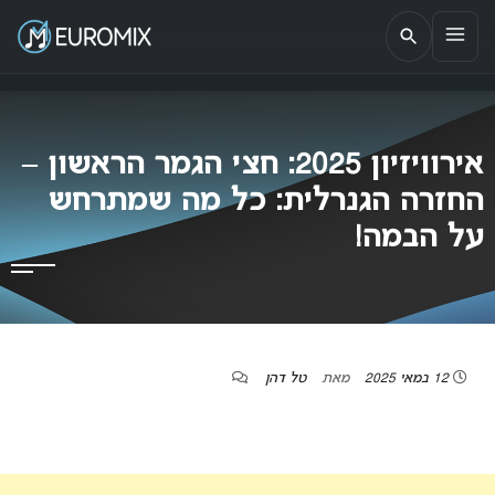
EUROMIX
אתר הבית של האירוויזיון בישראל
אירוויזיון 2025: חצי הגמר הראשון –
החזרה הגנרלית: כל מה שמתרחש
על הבמה!
12 במאי 2025
מאת
טל דהן