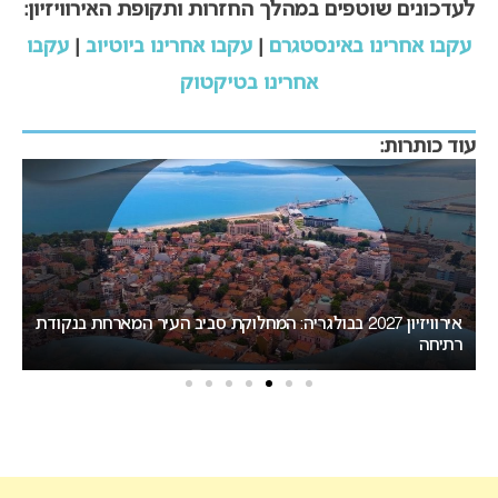
לעדכונים שוטפים במהלך החזרות ותקופת האירוויזיון:
עקבו אחרינו באינסטגרם
|
עקבו אחרינו ביוטיוב
|
עקבו
אחרינו בטיקטוק
עוד כותרות:
ת
המירוץ לאירוויזיון 2027: בורגס בדרך לחטוף לסופיה את האירוח
ב