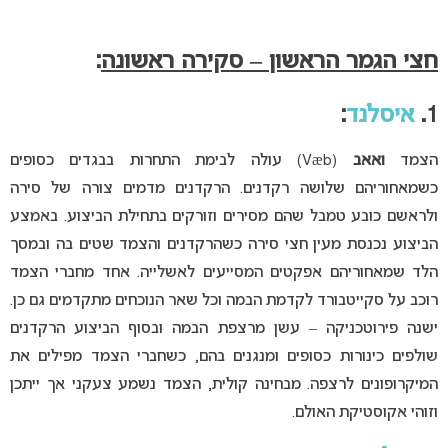
חצי הגמר הראשון – סקירה ראשונה
:
1.
איסלנד
:
הצמד
ואאב
(Væb) עולה לבימת התחרות בבגדים כסופים
כשמאחוריהם שלושה רקדנים. הרקדנים מדמים צורה של סירה
ולראשם כובע טמבל שהם מסירים וזורקים בתחילת הביצוע. באמצע
הביצוע נכנסת מעין חצי סירה כשהרקדנים והצמד שטים בה ובמסך
הלד שמאחוריהם אפקטים המסייעים לאשלייה. אחד מחברי הצמד
רוכב על סקייטבורד לקדמת הבמה וכל שאר הנוכחים מתקדמים גם כן.
ישנה פירוטכניקה – עשן מרצפת הבמה ובסוף הביצוע הרקדנים
שולפים כינורות כסופים ומנגנים בהם, כשחברי הצמד מפילים את
המיקרופונים לרצפה. מבחינה קולית, הצמד נשמע צעקני אך ייתכן
וזוהי אקוסטיקת האולם.