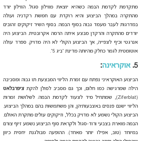
מתקדמת לקדמת הבמה כשהיא יוצאת מווילון סגול. הווילון יורד
מהתקרה במהלך הביצוע והיא רוקדת עם חמשת רקדניה ועולה
במדרגות לעבר מעמד גבוה בסוף הבמה. בסוף השיר זיקוקים זהובים
יורדים מהתקרה והרקדן מבצע איתה הרמה אקרובטית. הביצוע היה
אנרגטי וכיף לצפייה, אך הביצוע הקולי לא היה מדויק. ספרד עולה
אוטומטית לגמר כחלק מהיותה מדינת “ביג 5”.
5.
אוקראינה
:
הביצוע האוקראיני נפתח עם זמרת הליווי המבצעת תו גבוה ומסביבה
הילה שמרגישה כמו חלום, וכך גם מסביב לסולן להקת
ציפרבלאט
(Ziferblat), שמתחיל מיד לצעוד לקדמת הבמה. לשלושת זמרות
הליווי ישנם פנסים באצבעותיהן, והן משתמשות בהם במהלך הביצוע.
הביצוע הקולי נשמע לא מדויק בכלל, וזיקוקים עולים מתקרת האולם.
הבמה מוארת בצבעי ורוד-סגול ולקראת סוף הביצוע נשמע זיוף צורם
במיוחד (טוב, אפילו יותר מאחד). ההופעה מבולגנת יחסית כיוון