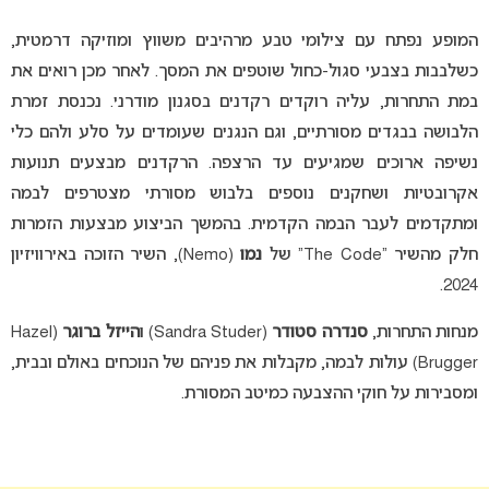
המופע נפתח עם צילומי טבע מרהיבים משווץ ומוזיקה דרמטית,
כשלבבות בצבעי סגול-כחול שוטפים את המסך. לאחר מכן רואים את
במת התחרות, עליה רוקדים רקדנים בסגנון מודרני. נכנסת זמרת
הלבושה בבגדים מסורתיים, וגם הנגנים שעומדים על סלע ולהם כלי
נשיפה ארוכים שמגיעים עד הרצפה. הרקדנים מבצעים תנועות
אקרובטיות ושחקנים נוספים בלבוש מסורתי מצטרפים לבמה
ומתקדמים לעבר הבמה הקדמית. בהמשך הביצוע מבצעות הזמרות
חלק מהשיר “The Code” של
נמו
(Nemo), השיר הזוכה באירוויזיון
2024.
מנחות התחרות,
סנדרה סטודר
(Sandra Studer) ו
הייזל ברוגר
(Hazel
Brugger) עולות לבמה, מקבלות את פניהם של הנוכחים באולם ובבית,
ומסבירות על חוקי ההצבעה כמיטב המסורת.