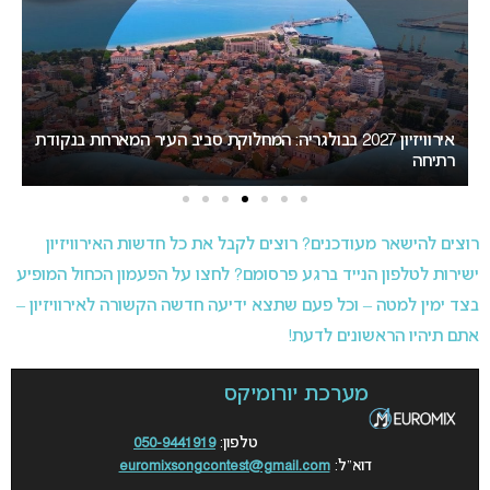
ת
המירוץ לאירוויזיון 2027: בורגס בדרך לחטוף לסופיה את האירוח
ב
רוצים להישאר מעודכנים? רוצים לקבל את כל חדשות האירוויזיון
ישירות לטלפון הנייד ברגע פרסומם? לחצו על הפעמון הכחול המופיע
בצד ימין למטה – וכל פעם שתצא ידיעה חדשה הקשורה לאירוויזיון –
אתם תיהיו הראשונים לדעת!
מערכת יורומיקס
טלפון:
050-9441919
דוא”ל:
euromixsongcontest@gmail.com