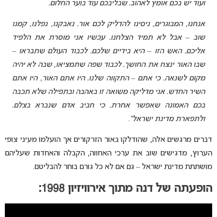
ועוד יש בכם אומץ לאהוב. שבליבכם עוד בוער החלום.
אנחנו, המבוגרים, ניסינו להדליק לכם אור. נאבקנו, נפלנו, קמנו
שוב – אבל לא תמיד הצלחנו. עכשיו אני מוסרת את הלפיד
אליכם. האש הזו – היא בידיים שלכם. לכבוד העולם שתבראו –
שבו האור ינצח את החושך. לכבוד שפה שתמציאו, שבה לא יהיה
מקום לשנאה. כי אתם – התקווה שלנו. היו אתם האור, היו אתם
השיר החדש. אני מדליקה משואה זו באהבה ובתפילה שלא תכבה
בכם האמונה שאפשר אחרת. כי חביב אדם שנברא בצלם.
ולתפארת מדינת ישראל”
.
דברים מרגשים אלה, שהודלקו באור הזרקורים אך הועלמו מעיני צופי
הערוץ, מדגישים שוב את ערכי האחווה, הקבלה והאחדות שעליהם
מושתתת מדינת ישראל – גם אם לא כל גורם בוחר להבליטם.
הופעתה של דנה מתוך אירוויזיון 1998: