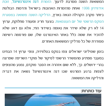
המשואות השנה מסרבת לדעוך.
הזמרת
דנה אינטרנשיונל
, זוכת
אירוויזיון 1998
ואחת מהזמרות האהובות בישראל והדמות הבולטת
ביותר מקרב הקהילה הגאה בארץ,
הדליקה השנה משואה במסגרת
הטקס הרשמי של יום העצמאות
. בצעד חריג ומעורר מחלוקת, ערוץ
14 לא רק שלא שידר את נאומה בשידור החי, אלא גם דאג שלא
להזכיר את שמה כלל באתר האינטרנט שלו, שם פורסמה רשימה
מסודרת של כל מדליקי המשואות האחרים.
בזמן שמיליוני ישראלים צפו בטקס בטלוויזיה, צופי ערוץ 14 הבחינו
במעבר מפתיע מהמשדר הרשמי לסיקור של מוקדי השריפה שפרצה
בהרי ירושלים. כך, ללא שום אזהרה או הסבר מוקדם, נמנע מהצופים
לצפות ברגע המרגש שבו דנה אינטרנשיונל נשאה את דבריה
והדליקה את המשואה.
עוד כותרות: