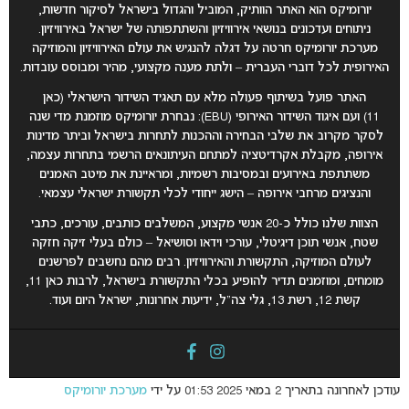
יורומיקס הוא האתר הוותיק, המוביל והגדול בישראל לסיקור חדשות,
ניתוחים ועדכונים בנושאי אירוויזיון והשתתפותה של ישראל באירוויזיון.
מערכת יורומיקס חרטה על דגלה להנגיש את עולם האירוויזיון והמוזיקה
האירופית לכל דוברי העברית – ולתת מענה מקצועי, מהיר ומבוסס עובדות.
האתר פועל בשיתוף פעולה מלא עם תאגיד השידור הישראלי (כאן
11) ועם איגוד השידור האירופי (EBU): נבחרת יורומיקס מוזמנת מדי שנה
לסקר מקרוב את שלבי הבחירה וההכנות לתחרות בישראל וביתר מדינות
אירופה, מקבלת אקרדיטציה למתחם העיתונאים הרשמי בתחרות עצמה,
משתתפת באירועים ובמסיבות רשמיות, ומראיינת את מיטב האמנים
והנציגים מרחבי אירופה – הישג ייחודי לכלי תקשורת ישראלי עצמאי
.
הצוות שלנו כולל כ-20 אנשי מקצוע, המשלבים כותבים, עורכים, כתבי
שטח, אנשי תוכן דיגיטלי, עורכי וידאו וסושיאל – כולם בעלי זיקה חזקה
לעולם המוזיקה, התקשורת והאירוויזיון. רבים מהם נחשבים לפרשנים
מומחים, ומוזמנים תדיר להופיע בכלי התקשורת בישראל, לרבות כאן 11,
קשת 12, רשת 13, גלי צה”ל, ידיעות אחרונות, ישראל היום ועוד.
עודכן לאחרונה בתאריך 2 במאי 2025 01:53 על ידי
מערכת יורומיקס