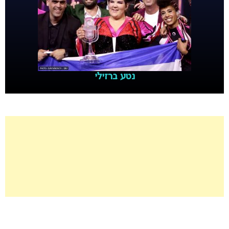
נטע ברזילי