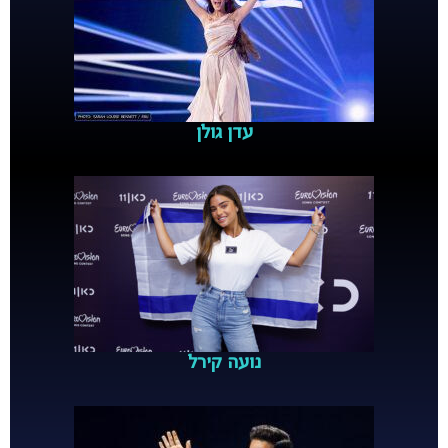
עדן גולן
נועה קירל