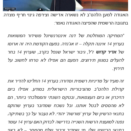
האגודה למען הלהט”ב לא נשארה אדישה וצירפה גינוי חריף מצדה.
בתגובה הרשמית שהפיצה האגודה נאמר:
“המחיקה המוחלטת של דנה אינטרנשיונל משידור המשואות
בערוץ 14 איננה תקלה – זו אג’נדה. בפעם הקודמת היה זה ארוסו
של
אדיר קדוש
ז”ל, גיבור ישראל שנפל בקרב, שערוץ 14 בחר
להעלים במגוון תירוצים. הפעם הם אפילו לא טרחו לחשוב על
תירוץ.
זה מעיד על מדיניות רשמית וסדורה: בערוץ 14 החליטו להדיר את
קהילת הלהט”ב מהציבוריות הישראלית במודע. אפילו ביום
הזיכרון או ביום העצמאות, ובטקס השנתי והממלכתי ביותר, הם
לא מהססים לבטל אותנו. ובל נשכח שמדובר בערוץ שהוקם
בתנאי הרשיון של ערוץ ‘מורשת’ יהודי. לא נעבור על כך בשתיקה.
נפנה למועצת הרשות השנייה בדרישה לבדוק האם ערוץ 14 עומד
בתנאי הרישיון שלו. מי שמדיר ציבור שלם מהמסך – לא ראוי