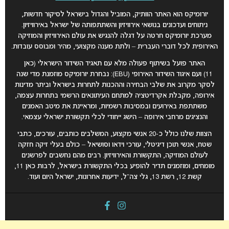
יורומיקס הוא האתר הוותיק, המוביל והגדול בישראל לסיקור חדשות,
ניתוחים ועדכונים בנושאי אירוויזיון והשתתפותה של ישראל באירוויזיון.
מערכת יורומיקס חרטה על דגלה להנגיש את עולם האירוויזיון והמוזיקה
האירופית לכל דוברי העברית – ולתת מענה מקצועי, מהיר ומבוסס עובדות.
האתר פועל בשיתוף פעולה מלא עם תאגיד השידור הישראלי (כאן
11) ועם איגוד השידור האירופי (EBU): נבחרת יורומיקס מוזמנת מדי שנה
לסקר מקרוב את שלבי הבחירה וההכנות לתחרות בישראל וביתר מדינות
אירופה, מקבלת אקרדיטציה למתחם העיתונאים הרשמי בתחרות עצמה,
משתתפת באירועים ובמסיבות רשמיות, ומראיינת את מיטב האמנים
והנציגים מרחבי אירופה – הישג ייחודי לכלי תקשורת ישראלי עצמאי
.
הצוות שלנו כולל כ-20 אנשי מקצוע, המשלבים כותבים, עורכים, כתבי
שטח, אנשי תוכן דיגיטלי, עורכי וידאו וסושיאל – כולם בעלי זיקה חזקה
לעולם המוזיקה, התקשורת והאירוויזיון. רבים מהם נחשבים לפרשנים
מומחים, ומוזמנים תדיר להופיע בכלי התקשורת בישראל, לרבות כאן 11,
קשת 12, רשת 13, גלי צה”ל, ידיעות אחרונות, ישראל היום ועוד.