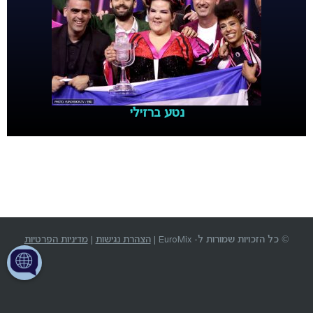
נטע ברזילי
© כל הזכויות שמורות ל- EuroMix |
הצהרת נגישות
|
מדיניות הפרטיות