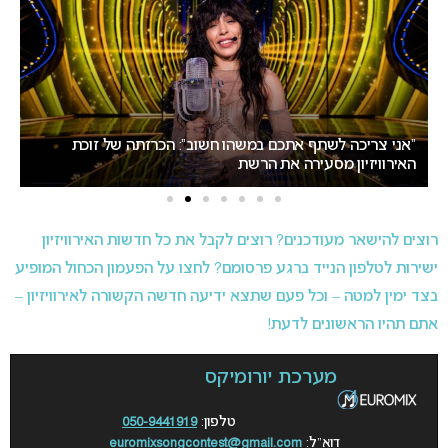
אירוויזיון 2027: ההתלבטות על התאריכים עלולה להשפיע על
ישראל
רוצים להישאר מעודכנים? רוצים לקבל את כל חדשות האירוויזיון
ישירות לטלפון הנייד ברגע פרסומם? לחצו על הפעמון הכחול המופיע
בצד ימין למטה – וכל פעם שתצא ידיעה חדשה הקשורה לאירוויזיון –
אתם תהיו הראשונים לדעת!
מערכת יורומיקס
טלפון:
050-9441919
דוא”ל:
euromixsongcontest@gmail.com