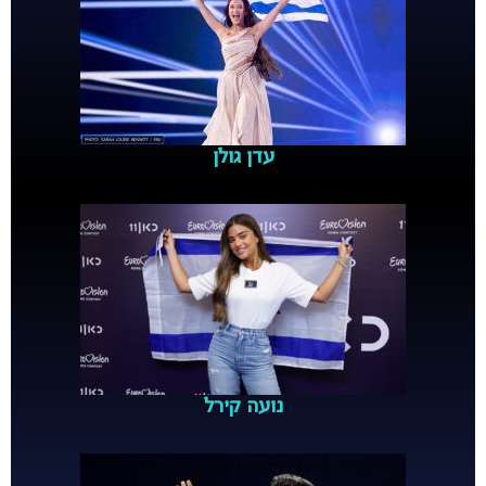
עדן גולן
נועה קירל