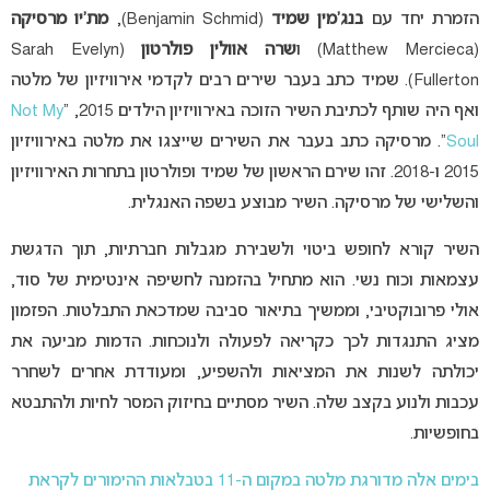
הזמרת יחד עם
בנג’מין שמיד
(Benjamin Schmid),
מת’יו מרסיקה
(Matthew Mercieca) ו
שרה אוולין פולרטון
(Sarah Evelyn
Fullerton). שמיד כתב בעבר שירים רבים לקדמי אירוויזיון של מלטה
ואף היה שותף לכתיבת השיר הזוכה באירוויזיון הילדים 2015, “
Not My
Soul
“. מרסיקה כתב בעבר את השירים שייצגו את מלטה באירוויזיון
2015 ו-2018. זהו שירם הראשון של שמיד ופולרטון בתחרות האירוויזיון
והשלישי של מרסיקה. השיר מבוצע בשפה האנגלית.
השיר קורא לחופש ביטוי ולשבירת מגבלות חברתיות, תוך הדגשת
עצמאות וכוח נשי. הוא מתחיל בהזמנה לחשיפה אינטימית של סוד,
אולי פרובוקטיבי, וממשיך בתיאור סביבה שמדכאת התבלטות. הפזמון
מציג התנגדות לכך כקריאה לפעולה ולנוכחות. הדמות מביעה את
יכולתה לשנות את המציאות ולהשפיע, ומעודדת אחרים לשחרר
עכבות ולנוע בקצב שלה. השיר מסתיים בחיזוק המסר לחיות ולהתבטא
בחופשיות.
בימים אלה מדורגת מלטה במקום ה-11 בטבלאות ההימורים לקראת