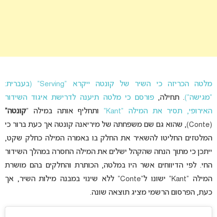
מלטה הכריזה כי השיר של קונטה ייקרא “Serving” (בעברית:
“מגישה”)
. תחילה,
פורסם כי מלטה תיענה לדרישת איגוד השידור
האירופי, תסיר את המילה “Kant”
ותחליף אותה במילה “
קונטה”
(Conte), שהוא גם שם משפחתה של מיריאנה קונטה אך כעת ברור כי
המלטזים החליטו להשאיר את החלק בו באמרה המילה כחלק שקט,
ייתכן כי מתוך הנחה שהקהל ישלים את המילה החסרה במהלך השידור
החי. לפי הדיווחים אשר היו במלטה, הכותרת והחלקים בהם מושרת
המילה “Kant” ישונו ל”Conte” ללא שינוי במבנה מילות השיר, אך
כעת, הפרסום הרשמי מציג תוצאה שונה.