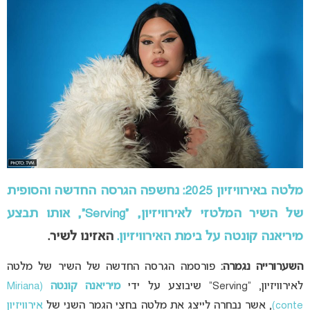
מלטה באירוויזיון 2025: נחשפה הגרסה החדשה והסופית
של השיר המלטזי לאירוויזיון, “Serving”, אותו תבצע
מיריאנה קונטה על בימת האירוויזיון.
האזינו לשיר.
השערורייה נגמרה:
פורסמה הגרסה החדשה של השיר של מלטה
לאירוויזיון, “Serving” שיבוצע על ידי
מיריאנה קונטה
(Miriana
conte)
, אשר נבחרה לייצג את מלטה בחצי הגמר השני של
אירוויזיון