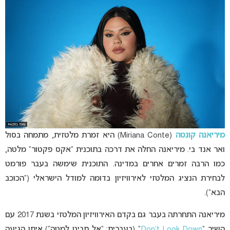
מיריאנה קונטה
(Miriana Conte) היא זמרת מלטזית, מתמחה בסול
ואר אנד בי. מיריאנה החלה את דרכה בתוכנית “אקס פקטור” מלטה,
כמו הרבה זמרים אחרים במדינה. התוכנית שימשה בעבר פורמט
לבחירת הנציג המלטזי לאירוויזיון בדומה למודל הישראלי (“הכוכב
הבא”).
מיריאנה התחרתה בעבר גם בקדם האירוויזיון המלטזי בשנת 2017 עם
השיר “
Don’t Look Down
” (בעברית: “אל תביט למטה”) איתו הגיעה