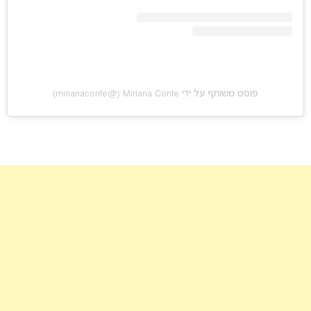
פוסט משותף על ידי ‏‎Miriana Conte‎‏ (@‏‎mirianaconte‎‏)