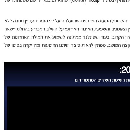
 תוחלף במילה “
קונטה”
(Conte), שהוא גם במקרה שם משפחתה של
ר האירופי, הטענה המרכזית שהועלתה על ידי הזמרת עדיין נותרה ללא
ן האומנים והשפעת האיגוד האירופי על השלב המכריע בהחלט יישאר
יון הקרוב. בעוד שפינלנד ממתינה לשמוע את המילה האחרונות של
קצה המושב, ממתין לראות כיצד ישתנו ההופעות ומה יקרה בסופו של
את רשימת השירים המתמודדים