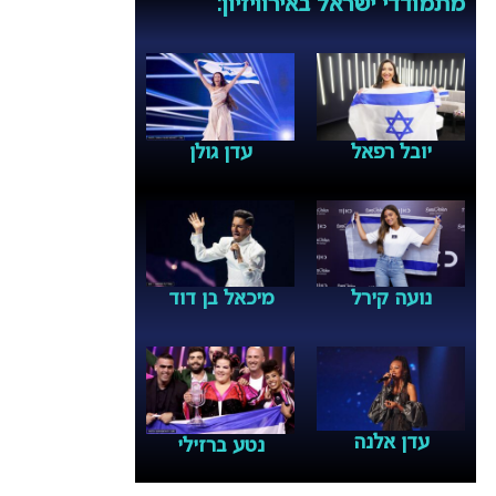
מתמודדי ישראל באירוויזיון:
יובל רפאל
עדן גולן
נועה קירל
מיכאל בן דוד
עדן אלנה
נטע ברזילי