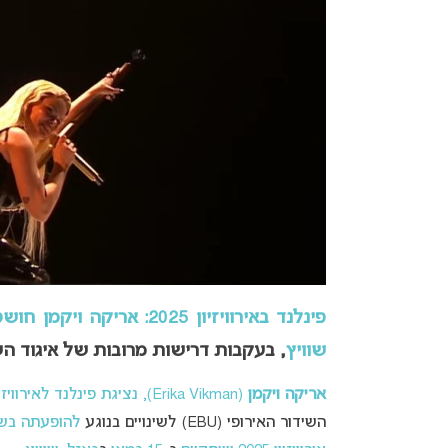
פינלנד באירוויזיון 2025: אריקה ויקמן חושפת שינויים דרסטיים בביצוע על בימת האירוויזיון
שוויץ
,
בעקבות דרישות מרובות של איגוד השי
אריקה ויקמן
(Erika Vikman), נציגת פינלנד לאירוויזיון 2025
השידור האירופי (EBU) לשינויים בנוגע
להופעתה בשיר “Ich Komme” (בעברית: 