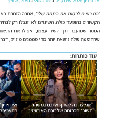
אירוויזיון 2025 שיתקיים
ב
-15 במאי
ב
באזל, שוויץ
.
“הם רוצים לכסות את התחת שלי”
, אמרה הזמרת באופ
הקשורים בהופעה כולה. השינויים לא יוגבלו רק לבח
המסר שמועבר דרך השיר עצמו, ואפילו את התיאום 
שההופעה שלה נושאת יותר מדי סממנים מיניים, דבר
עוד כותרות:
עובר על החוק: מאיזה גיל מותר
להשתתף באירוויזיון?
סביב העי