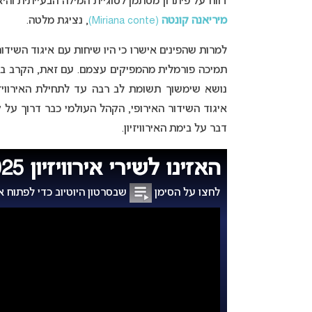
דווח על פיתרון מסתמן לסוגיית המילה הבעייתית והיא
מיריאנה קונטה
(Miriana conte)
, נציגת מלטה.
למרות שהפינים אישרו כי היו שיחות עם איגוד השידו
תמיכה פורמלית מהמפיקים עצמם. עם זאת, הקרב בי
נושא שימשוך תשומת לב רבה עד לתחילת האירוויז
איגוד השידור האירופי, הקהל העולמי כבר דרוך על 
דבר על בימת האירוויזיון.
האזינו לשירי אירוויזיון 2025:
לחצו על הסימן
שבסרטון היוטיוב כדי לפתוח 