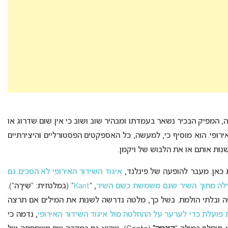
ה, המפיק הבכיר נשאר בעמדתו ומבהיר שוב ושוב כי אין שום שדרוג או
ירופי. הוא מוסיף כי, למעשה, כל האספקטים הפסטורליים והיצירתיים
נות אותם או את הלבוש של ויקמן.
 כאן. מעבר להופעה של פינלנד,
איגוד השידור האירופי לא הסכים גם
ילה מתוך השיר שגם משמשת כשם השיר
, “
Kant
” (במלטזית: “שִׁירָה”).
ובלתי הולמת. בשל כך, מלטה נדרשה לשנות את המילים אם תרצה
פועלת כדי לערער על ההחלטה מול איגוד השידור האירופי
, נדמה כי