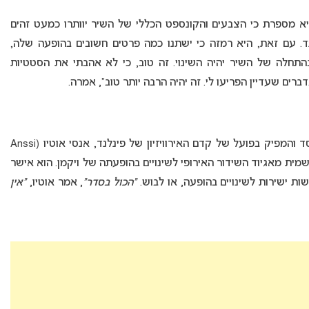
יא מספרת כי הצבעים והקונספט הכללי של השיר יוותרו כמעט זהים
נד. עם זאת, היא רמזה כי ישתנו כמה פרטים חשובים בהופעה שלה,
תחלה של השיר יהיה השינוי. זה טוב, כי לא אהבתי את הסטטיות
ברים שעדיין הפריעו לי. זה יהיה הרבה יותר טוב”, אמרה.
מנגד, נמסרה תגובה מצד המפיק הפיני הידוע כמייסד והמפיק בפועל של קדם האירוויזיון של פינלנד, אנסי אוטיו (Anssi
 רשמית מאגיוד השידור האירופי לשינויים בהופעתה של ויקמן. הוא אישר
שות ישירות לשינויים בהופעה, או לבוש.
“הכול בסדר”
, אמר אוטיו,
“אין