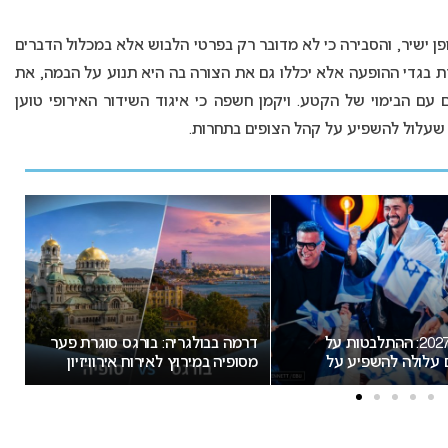
ן ישיר, והסבירה כי לא מדובר רק בפרטי הלבוש אלא במכלול הדברים
ירת בגדי ההופעה אלא יכללו גם את הצורה בה היא תנוע על הבמה, את
עם הבימוי של הקטע. ויקמן חשפה כי איגוד השידור האירופי טוען
 שעלול להשפיע על קהל הצופים בתחרות.
אירוויזיון 2027 בבולגריה: המחלוקת
המירוץ לאירוויזיון 2027: בורגס בדרך
ר המארחת בנקודת רתיחה
לחטוף לסופיה את האירוח
הצ