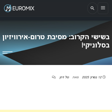
EUROMIX
אתר הבית של האירוויזיון בישראל
בשישי הקרוב: מסיבת טרום-אירוויזיון
בסלוניקי!
12 במרץ 2025
מאת
טל דהן