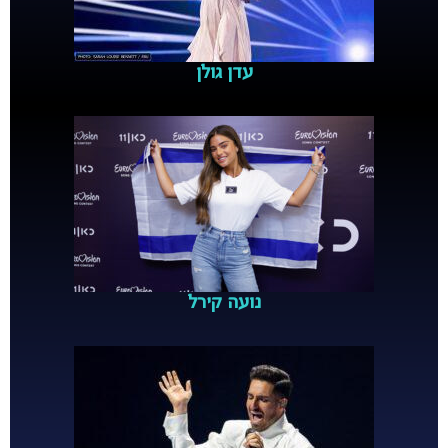
עדן גולן
נועה קירל