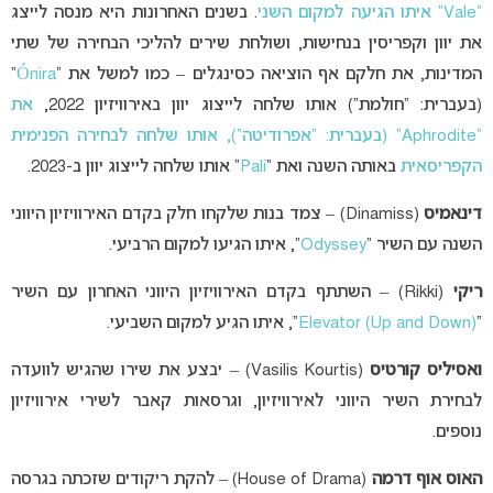
“Vale” איתו הגיעה למקום השני
. בשנים האחרונות היא מנסה לייצג
את יוון וקפריסין בנחישות, ושולחת שירים להליכי הבחירה של שתי
המדינות, את חלקם אף הוציאה כסינגלים – כמו למשל את “
Ónira
”
(בעברית: “חולמת”) אותו שלחה לייצוג יוון באירוויזיון 2022,
את
“Aphrodite” (בעברית: “אפרודיטה”), אותו שלחה לבחירה הפנימית
הקפריסאית
באותה השנה ואת “
Pali
” אותו שלחה לייצוג יוון ב-2023.
דינאמיס
(Dinamiss) – צמד בנות שלקחו חלק בקדם האירוויזיון היווני
השנה עם השיר “
Odyssey
“, איתו הגיעו למקום הרביעי.
ריקי
(Rikki) – השתתף בקדם האירוויזיון היווני האחרון עם השיר
“
Elevator (Up and Down)
“, איתו הגיע למקום השביעי.
ואסיליס קורטיס
(Vasilis Kourtis) – יבצע את שירו שהגיש לוועדה
לבחירת השיר היווני לאירוויזיון, וגרסאות קאבר לשירי אירוויזיון
נוספים.
האוס אוף דרמה
(House of Drama) – להקת ריקודים שזכתה בגרסה