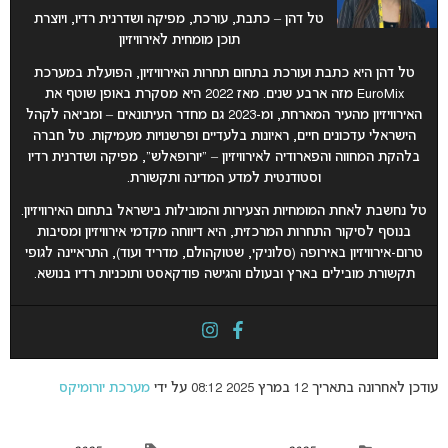
טל דהן – כתבת, עורכת, מפיקה ושדרנית רדיו, ויוצרת
תוכן מומחית לאירוויזיון
טל דהן היא כתבת ועורכת בתחום תחרות האירוויזיון, הפועלת במערכת
EuroMix מזה ארבע שנים. מאז 2022 היא מסקרת באופן שוטף את
האירוויזיון מהעיר המארחת, ומ-2023 גם מחדר העיתונאים – ומביאה לקהל
הישראלי עדכונים חיים, ראיונות בלעדיים ופרשנויות מעמיקות. טל חברה
בלהקת המחווה והפארודיה לאירוויזיון – “יורופאלש”, מפיקה ושדרנית רדיו
וסטודנטית למדע המדינה ותקשורת.
טל נחשבת לאחת המומחיות הצעירות והמובילות בישראל בתחום האירוויזיון.
בנוסף לסיקור התחרות המרכזית, היא דיווחה מקדמי אירוויזיון ומסיבות
טרום-אירוויזיון באירופה (סלוניקי, שטוקהולם, מדריד ועוד), התראיינה לגופי
תקשורת מובילים בארץ ובעולם והגישה פודקאסט ותוכניות רדיו בנושא.
עודכן לאחרונה בתאריך 12 במרץ 2025 08:12 על ידי
מערכת יורומיקס