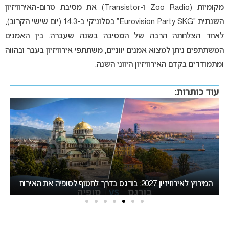
מקומיות (Zoo Radio ו-Transistor) את מסיבת טרום-האירוויזיון
השנתית “Eurovision Party SKG” בסלוניקי ב-14.3 (יום שישי הקרוב),
לאחר הצלחתה הרבה של המסיבה בשנה שעברה. בין האמנים
המשתתפים ניתן למצוא אמנים יווניים, משתתפי אירוויזיון בעבר ובהווה
ומתמודדים בקדם האירוויזיון היווני השנה.
עוד כותרות:
אירוויזיון 2027 עשוי לאמץ שיטת הצבעה חדשה שתפגע
“
בישראל
הא