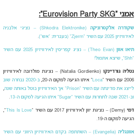
אמני “Eurovision Party SKG”:
שקודרה אלקטרוניקה
(Shkodra Elektronike) – נציגי אלבניה
לאירוויזיון 2025 עם השיר “Zjerm” (בעברית: “אש”)
.
תיאו אוון
(Theo Evan) – נציג קפריסין לאירוויזיון 2025 עם השיר
“Shh”, שיצא אתמול!
נטליה גורדיינקו
(Natalia Gordienko) – נציגת מולדובה לאירוויזיון
2006 עם השיר “
Loca
” איתו הגיעה למקום ה-20,
ב-2020 נבחרה שוב
לייצג את מדינתה עם השיר “Prison” אך האירוויזיון בוטל באותה שנה
,
וב-2021 שבה לתחרות עם השיר “Sugar” איתו הגיעה למקום ה-13
.
דמי
(Demy) – נציגת יוון לאירוויזיון 2017 עם השיר “
This Is Love
“,
הגיעה למקום ה-19.
אוונגליה
(Evangelia) – השתתפה בקדם האירוויזיון היווני עם השיר