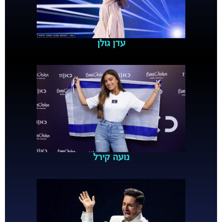
עדן גולן
נועה קירל