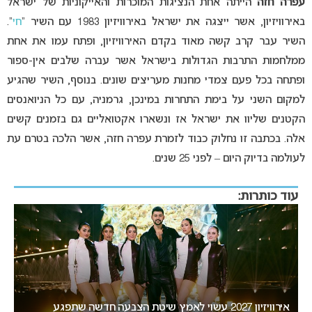
עפרה חזה
הייתה אחת הנציגות המוכרות והאייקוניות של ישראל
באירוויזיון, אשר ייצגה את ישראל באירוויזיון 1983 עם השיר “
חי
“.
השיר עבר קרב קשה מאוד בקדם האירוויזיון, ופתח עמו את אחת
ממלחמות התרבות הגדולות בישראל אשר עברה שלבים אין-ספור
ופתחה בכל פעם צמדי מחנות מעריצים שונים. בנוסף, השיר שהגיע
למקום השני על בימת התחרות במינכן, גרמניה, עם כל הניואנסים
הקטנים שליוו את ישראל אז ונשארו אקטואליים גם בזמנים קשים
אלה. בכתבה זו נחלוק כבוד לזמרת עפרה חזה, אשר הלכה בטרם עת
לעולמה בדיוק היום – לפני 25 שנים.
עוד כותרות:
אירוויזיון 2027 עשוי לאמץ שיטת הצבעה חדשה שתפגע
“