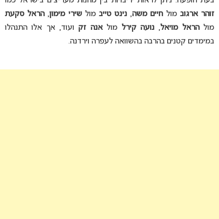
בעת הופעה. ניתן לראות יריבויות בין מחנות מעריצים בישראל כמו
זוהר ארגוב
מול
חיים משה
,
נינט טייב
מול
שירי מימון
,
הראל סקעת
מול
הראל מויאל
,
נועה קירל
מול
אנה זק
ועוד, אך אלו התנהלו
במימדים קטנים בהרבה בהשוואה לעפרה וירדנה.