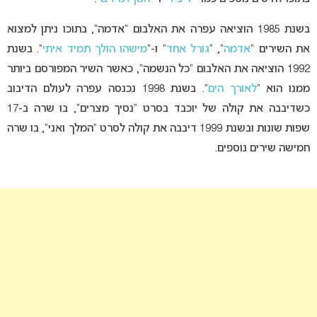
בשנת 1985 הוציאה עפרה את האלבום “אדמה”, בתוכו ניתן למצוא
את השירים “
אדמה
“, “
גורל אחד
” ו-“
מישהו הולך תמיד איתי
“. בשנת
1992 הוציאה את האלבום “כל הנשמה”, כאשר השיר המפורסם ביותר
ממנו הוא “
לאורך הים
“. בשנת 1998 נכנסה עפרה לעולם הדיבוב
כשדיבבה את קולה של יוכבד בסרט “נסיך מצרים”, בו שרה ב-17
שפות שונות ובשנת 1999 דיבבה את קולה לסרט “המלך ואני”, בו שרה
חמישה שירים נוספים.