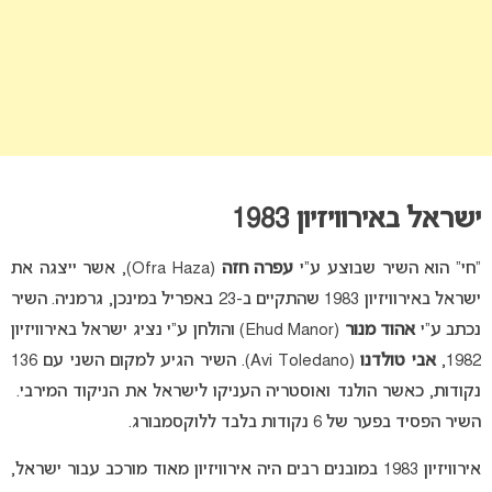
ישראל באירוויזיון 1983
“חי” הוא השיר שבוצע ע”י
עפרה חזה
(Ofra Haza), אשר ייצגה את
ישראל באירוויזיון 1983 שהתקיים ב-23 באפריל במינכן, גרמניה. השיר
נכתב ע”י
אהוד מנור
(Ehud Manor) והולחן ע”י נציג ישראל באירוויזיון
1982,
אבי טולדנו
(Avi Toledano). השיר הגיע למקום השני עם 136
נקודות, כאשר הולנד ואוסטריה העניקו לישראל את הניקוד המירבי.
השיר הפסיד בפער של 6 נקודות בלבד ללוקסמבורג.
אירוויזיון 1983 במובנים רבים היה אירוויזיון מאוד מורכב עבור ישראל,