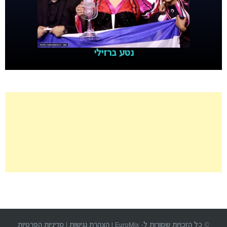
נטע ברזילי
© כל הזכויות שמורות ל- EuroMix |
הצהרת נגישות
|
מדיניות הפרטיות