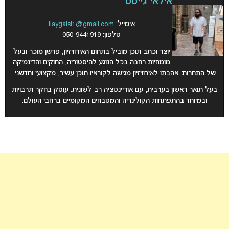
אילאי גייסט
אימייל:
ilaygaist1@gmail.com
טלפון: 050-9441919
יוצר וכתב תוכן מוביל בתחום האירוויזיון, פרשן מוכר ובעל
מומחיות רחבה בכל הנוגע להיסטוריה, החוקים והדינמיקה
של התחרות. אהבתו לאירוויזיון מגישה לקוראיו תוכן עשיר, מקצועי וחדשני.
בעל תואר ראשון בערבית, עם אוריינטציה רב-לשונית. עוסק בחקר תרבויות
ובמיוחד בהתפתחות הקולינריה והמטבחים המקומיים ברחבי העולם.