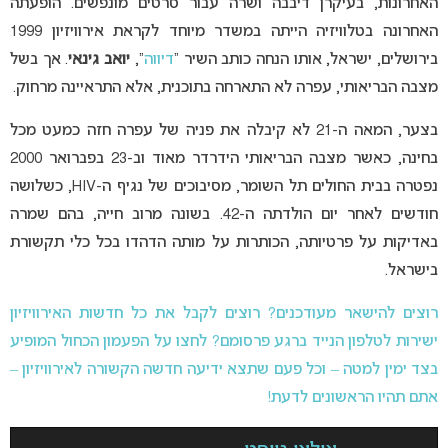
האחרונות, בעיקרן דיבבה ושרה עבור סרטים מונפשים. הופעתה
האחרונה בטלוויזיה הייתה במשדר מיוחד לקראת אירוויזיון 1999
בירושלים, ישראל, אותו הנחה כותב השיר “
דיווה
“,
יואב גינאי
. אך בשל
מצבה הבריאותי, עפרה לא התארחה בתוכנית, אלא התראיינה מרחוק.
בצער, המאה ה-21 לא קיבלה את פניה של עפרה חזה כמעט מכל
בחינה, כאשר מצבה הבריאותי הידרדר מאוד וב-23 בפברואר 2000
נפטרה בבית החולים תל השומר, מסיבוכים של נגיף ה-HIV, כשלושה
חודשים לאחר יום הולדתה ה-42. בשונה מרוב חייה, בהם שמרה
באדיקות על פרטיותה, הכותרות על מותה הדהדו בכל כלי תקשורת
בישראל.
רוצים להישאר מעודכנים? רוצים לקבל את כל חדשות האירוויזיון
ישירות לטלפון הנייד ברגע פרסומם? לחצו על הפעמון הכחול המופיע
בצד ימין למטה – וכל פעם שתצא ידיעה חדשה הקשורה לאירוויזיון –
אתם תהיו הראשונים לדעת!