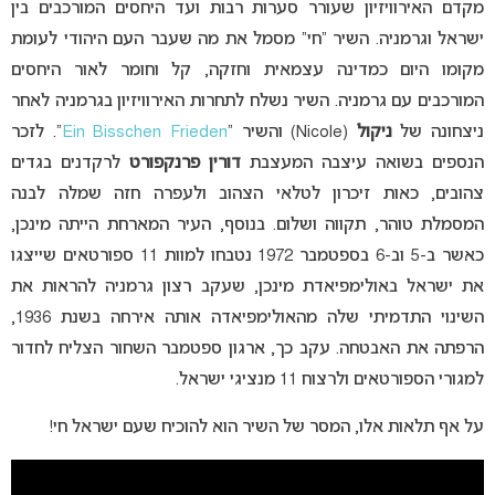
מקדם האירוויזיון שעורר סערות רבות ועד היחסים המורכבים בין
ישראל וגרמניה. השיר “חי” מסמל את מה שעבר העם היהודי לעומת
מקומו היום כמדינה עצמאית וחזקה, קל וחומר לאור היחסים
המורכבים עם גרמניה. השיר נשלח לתחרות האירוויזיון בגרמניה לאחר
ניצחונה של
ניקול
(Nicole) והשיר “
Ein Bisschen Frieden
“. לזכר
הנספים בשואה עיצבה המעצבת
דורין פרנקפורט
לרקדנים בגדים
צהובים, כאות זיכרון לטלאי הצהוב ולעפרה חזה שמלה לבנה
המסמלת טוהר, תקווה ושלום. בנוסף, העיר המארחת הייתה מינכן,
כאשר ב-5 וב-6 בספטמבר 1972 נטבחו למוות 11 ספורטאים שייצגו
את ישראל באולימפיאדת מינכן, שעקב רצון גרמניה להראות את
השינוי התדמיתי שלה מהאולימפיאדה אותה אירחה בשנת 1936,
הרפתה את האבטחה. עקב כך, ארגון ספטמבר השחור הצליח לחדור
למגורי הספורטאים ולרצוח 11 מנציגי ישראל.
על אף תלאות אלו, המסר של השיר הוא להוכיח שעם ישראל חי!