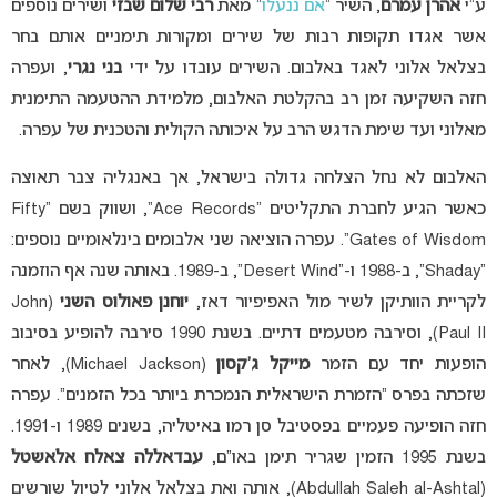
ע”י
אהרן עמרם
, השיר “
אם ננעלו
” מאת
רבי שלום שבזי
ושירים נוספים
אשר אגדו תקופות רבות של שירים ומקורות תימניים אותם בחר
בצלאל אלוני לאגד באלבום. השירים עובדו על ידי
בני נגרי
, ועפרה
חזה השקיעה זמן רב בהקלטת האלבום, מלמידת ההטעמה התימנית
מאלוני ועד שימת הדגש הרב על איכותה הקולית והטכנית של עפרה.
האלבום לא נחל הצלחה גדולה בישראל, אך באנגליה צבר תאוצה
כאשר הגיע לחברת התקליטים “Ace Records”, ושווק בשם “Fifty
Gates of Wisdom”. עפרה הוציאה שני אלבומים בינלאומיים נוספים:
“Shaday”, ב-1988 ו-“Desert Wind”, ב-1989. באותה שנה אף הוזמנה
לקריית הוותיקן לשיר מול האפיפיור דאז,
יוחנן פאולוס השני
(John
Paul II), וסירבה מטעמים דתיים. בשנת 1990 סירבה להופיע בסיבוב
הופעות יחד עם הזמר
מייקל ג’קסון
(Michael Jackson), לאחר
שזכתה בפרס “הזמרת הישראלית הנמכרת ביותר בכל הזמנים”. עפרה
חזה הופיעה פעמיים בפסטיבל סן רמו באיטליה, בשנים 1989 ו-1991.
בשנת 1995 הזמין שגריר תימן באו”ם,
עבדאללה צאלח אלאשטל
(Abdullah Saleh al-Ashtal), אותה ואת בצלאל אלוני לטיול שורשים