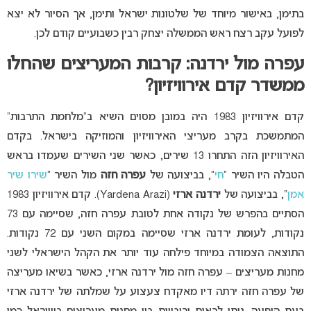
בתימן, באישור מיוחד של שלטונות ישראל ותימן, אך הסיור לא יצא
לפועל עקב רצח ראש הממשלה יצחק רבין כשבועיים קודם לכן.
עפרה מול ירדנה: קרבות המעריצים שהחלו
ממשדר קדם אירוויזיון?
קדם אירוויזיון 1983 היה במובן מסוים השיא ב”מלחמת התרבות”
המתמשכת בקרב מעריצי האירוויזיון והמוזיקה בישראל. בקדם
האירוויזיון הזה התחרו 13 שירים, כאשר שני השירים שעמדו בראש
הטבלה היו השיר “
חי
“, בביצועה של
עפרה חזה
מול השיר “
שירו שיר
אמן
“, בביצועה של
ירדנה ארזי
(Yardena Arazi). קדם אירוויזיון 1983
הסתיים בהפרש של נקודה אחת לטובת עפרה חזה, שסיימה עם 73
נקודות, לעומת ירדנה ארזי שסיימה במקום השני עם 72 נקודות.
התוצאה הצמודה במיוחד פילחה עוד יותר את הקהל הישראלי לשני
מחנות מעריצים – עפרה חזה מול ירדנה ארזי, כאשר בשיאו מעריצה
של עפרה חזה ירתה דיו מאקדח צעצוע על שמלתה של ירדנה ארזי