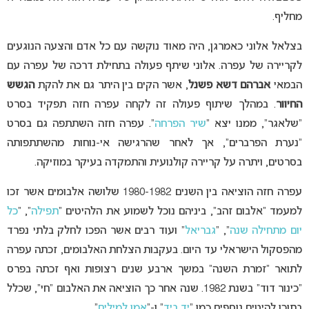
מחליף.
בצלאל אלוני כאמרגן, היה מאוד נוקשה עם כל אדם והצעה הנוגעים
לקריירה של עפרה. אלוני שיתף פעולה בתחילת דרכה של עפרה עם
הבמאי
אברהם דשא פשנל
, אשר הקים בין היתר גם את להקת
הגשש
החיוור
. במהלך שיתוף פעולה זה לקחה עפרה חזה תפקיד בסרט
“שלאגר”, ממנו יצא “
שיר הפרחה
“. עפרה חזה השתתפה גם בסרט
“נערת הפרברים”, אך לאחר שהרגישה אי-נוחות מהשתתפותה
בסרטים, ויתרה על קריירה קולנועית והתמקדה בעיקר במוזיקה.
עפרה חזה הוציאה בין השנים 1980-1982 שלושה אלבומים אשר זכו
למעמד “אלבום זהב”, ביניהם נוכל לשמוע את הלהיטים “
תפילה
“, “
כל
יום מתחילה שנה
“, “
גבריאל
” ועוד רבים אשר הפכו לחלק בלתי נפרד
מהפסקול הישראלי עד היום. בעקבות הצלחת האלבומים, זכתה עפרה
לתואר “זמרת השנה” במשך ארבע שנים רצופות ואף זכתה בפרס
“כינור דוד” בשנת 1982. שנה אחר כך הוציאה את האלבום “חי”, שכלל
בתוכו להיטים נוספים כמו “
יד ביד
” ו-“
אמן למילים
“.