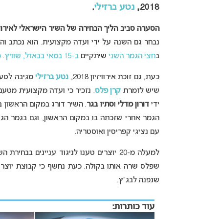
2018,
נטע ברזילי
.
הסערה סביב הליך הבחירה של השיר הישראלי לאירווי
נבחר גם השנה על ידי ועדה מקצועית. הוא נכתב והו
ב
חצי הגמר השני
שיתקיים
ב-15 במאי
בבאזל, שוויץ
.
מ
כעת, גם זוכת אירוויזיון 2018,
נטע ברזילי
מגיבה לסערה
שיש לזמרת
קרן פלס
ידי
דורון מדלי
ו
סתיו בגר
. השיר דורג במקום הראשון ב
הגמר אחרי שזכתה בו במקום הראשון, וגם בגמר ה
עם נציגי קפריסין ואוסטריה.
למעלה מ-20 יוצרים טענו לניגוד עניינים ב
שפלס שרה אותו בקולה. כעת נחשף כי קבוצת יוצרים
שנפנה לבג”ץ.
עוד כותרות: