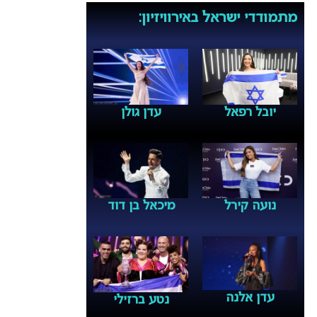
מתמודדי ישראל באירוויזיון:
עדן גולן
יובל רפאל
נועה קירל
מיכאל בן דוד
עדן אלנה
נטע ברזילי