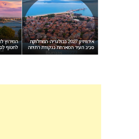
יזה גיל מותר
אירוויזיון 2027 בבולגריה: המחלוקת
ון?
סביב העיר המארחת בנקודת רתיחה
לחטוף לסו