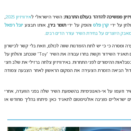
זיון ממשיכה להדהד בעולם התרבות:
השיר הישראלי ל
אירוויזיון 2025
,
לחן על ידי
קרן פלס
והופק על ידי
תומר בירן
, אותו תבצע
יובל רפאל
אבק היוצרים על בחירת השיר עורר הדים רבים
.
 ומסרה כי כי יש לתת הזמדנות שווה לכולם, וזאת בלי קשר לכישרון
. נזכיר כי ועדה מקצועית מטעם תאגיד השידור וקשת בחרו עבורה את השיר “Toy” שנכתב והולחן על
טבלאות ההימורים לפני התחרות. באירוויזיון צלחה ברזילי את שלב חצי
גדול הביאה הזמרת הצעירה את המקום הראשון לאחר הצבעה צמודה
בחירת השיר וזעמו על אי-האנונימיות בהשמעת השיר שלה בפני הוועדה, אחרי
 ישראליים מציבה אולטימטום לתאגיד כאן: פיתחו בהליך מחודש או