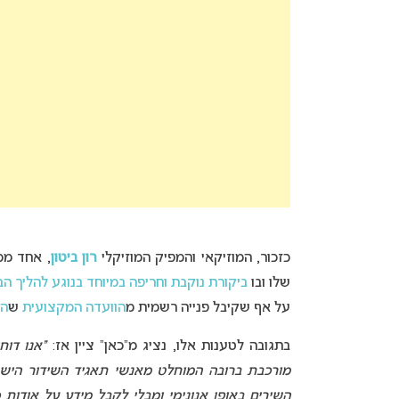
כזכור, המוזיקאי והמפיק המוזיקלי
רון ביטון
, אחד מכ
שלו ובו
ביקורת נוקבת וחריפה במיוחד בנוגע להליך הב
על אף שקיבל פנייה רשמית מ
הוועדה המקצועית
ש
הח
בתגובה לטענות אלו, נציג מ”כאן” ציין אז:
“אנו דוח
מורכבת ברובה המוחלט מאנשי תאגיד השידור הישראל
השירים באופן אנונימי ומבלי לקבל מידע על אודות כו