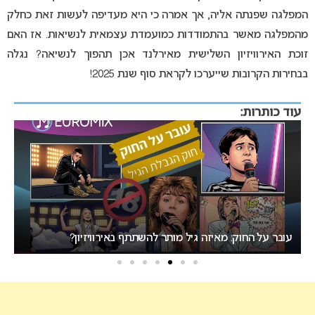
המפלגה שפנתה אליה, אך אמרה כי היא מעדיפה לעשות זאת כחלק
מהמפלגה מאשר בהתמודדות כמועמדת עצמאית לנשיאות. אז האם
זוכת האירוויזיון השלישית מאירלנד אכן תהפוך לנשיאה? נגלה
בבחירות הקרובות שייערכו לקראת סוף שנת 2025!
עוד כותרות:
אירוויזיון 2027 בבולגריה: המחלוקת סביב העיר המארחת בנקודת
רתיחה
המיר