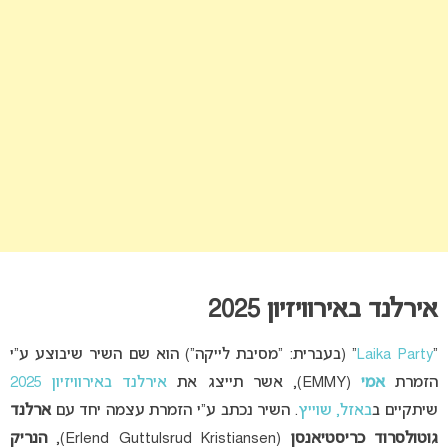
אירלנד באירוויזיון 2025
“
Laika Party
” (בעברית: “מסיבת לייקה”) הוא שם השיר שיבוצע ע”י
הזמרת
אמי
(EMMY), אשר תייצג את
אירלנד באירוויזיון 2025
שיתקיים ב
באזל, שוייץ
. השיר נכתב ע”י הזמרת עצמה יחד עם
ארלנד
גוטולסרוד כריסטיאנסן
(Erlend Guttulsrud Kristiansen),
הנריק