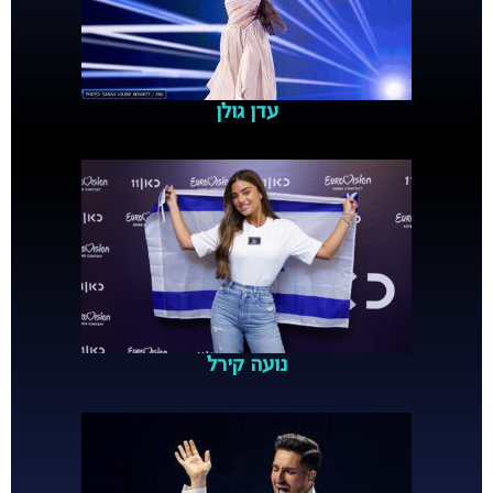
עדן גולן
נועה קירל