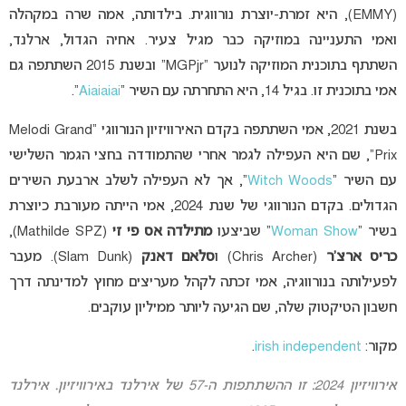
(EMMY), היא זמרת-יוצרת נורווגית. בילדותה, אמה שרה במקהלה
ואמי התעניינה במוזיקה כבר מגיל צעיר. אחיה הגדול, ארלנד,
השתתף בתוכנית המוזיקה לנוער “MGPjr” ובשנת 2015 השתתפה גם
אמי בתוכנית זו. בגיל 14, היא התחרתה עם השיר “
Aiaiaiai
“.
בשנת 2021, אמי השתתפה בקדם האירוויזיון הנורווגי “Melodi Grand
Prix”, שם היא העפילה לגמר אחרי שהתמודדה בחצי הגמר השלישי
עם השיר “
Witch Woods
“, אך לא העפילה לשלב ארבעת השירים
הגדולים. בקדם הנורווגי של שנת 2024, אמי הייתה מעורבת כיוצרת
בשיר “
Woman Show
” שביצעו
מתילדה אס פי זי
(Mathilde SPZ),
כריס ארצ’ר
(Chris Archer) ו
סלאם דאנק
(Slam Dunk). מעבר
לפעילותה בנורווגיה, אמי זכתה לקהל מעריצים מחוץ למדינתה דרך
חשבון הטיקטוק שלה, שם הגיעה ליותר ממיליון עוקבים.
מקור:
irish independent
.
אירוויזיון 2024: זו ההשתתפות ה-57 של אירלנד באירוויזיון. אירלנד