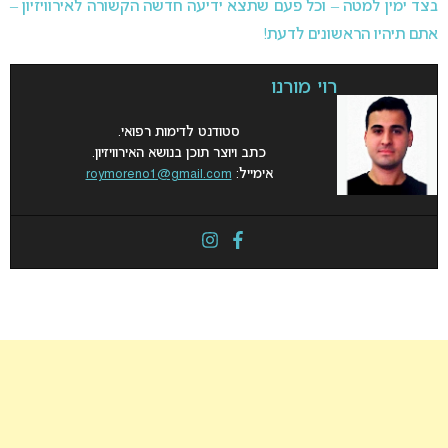
בצד ימין למטה – וכל פעם שתצא ידיעה חדשה הקשורה לאירוויזיון –
אתם תיהיו הראשונים לדעת!
רוי מורנו
סטודנט לדימות רפואי.
כתב ויוצר תוכן בנושא האירוויזיון.
אימייל:
roymoreno1@gmail.com