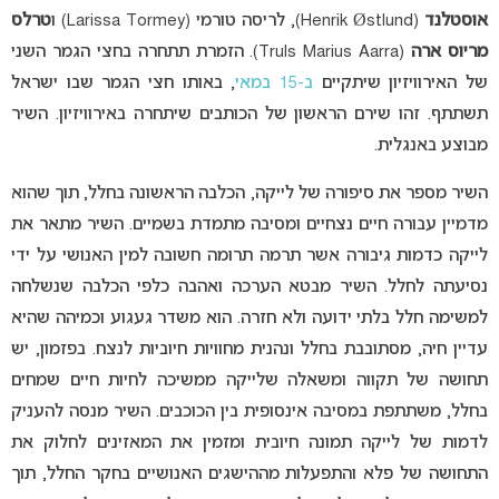
אוסטלנד
(Henrik Østlund), לריסה טורמי (Larissa Tormey) ו
טרלס
מריוס ארה
(Truls Marius Aarra). הזמרת תתחרה בחצי הגמר השני
של האירוויזיון שיתקיים
ב-15 במאי
, באותו חצי הגמר שבו ישראל
תשתתף. זהו שירם הראשון של הכותבים שיתחרה באירוויזיון. השיר
מבוצע באנגלית.
השיר מספר את סיפורה של לייקה, הכלבה הראשונה בחלל, תוך שהוא
מדמיין עבורה חיים נצחיים ומסיבה מתמדת בשמיים. השיר מתאר את
לייקה כדמות גיבורה אשר תרמה תרומה חשובה למין האנושי על ידי
נסיעתה לחלל. השיר מבטא הערכה ואהבה כלפי הכלבה שנשלחה
למשימה חלל בלתי ידועה ולא חזרה. הוא משדר געגוע וכמיהה שהיא
עדיין חיה, מסתובבת בחלל ונהנית מחוויות חיוביות לנצח. בפזמון, יש
תחושה של תקווה ומשאלה שלייקה ממשיכה לחיות חיים שמחים
בחלל, משתתפת במסיבה אינסופית בין הכוכבים. השיר מנסה להעניק
לדמות של לייקה תמונה חיובית ומזמין את המאזינים לחלוק את
התחושה של פלא והתפעלות מההישגים האנושיים בחקר החלל, תוך