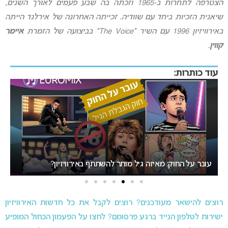
הצטרפה לתחרות ב-1965 וזכתה בה שבע פעמים לאורך השנים,
שיאנית הזכיות ביחד עם שוודיה. זכייתה האחרונה של אירלנד הייתה
באירוויזיון 1996 עם השיר “The Voice” בביצועה של הזמרת
איימר
קווין
.
עוד כותרות:
אירוויזיון 2027 בבולגריה: המחלוקת סביב העיר המארחת בנקודת
רתיחה
המיר
רוצים להישאר מעודכנים? רוצים לקבל את כל חדשות האירוויזיון
ישירות לטלפון הנייד ברגע פרסומם? לחצו על הפעמון הכחול המופיע