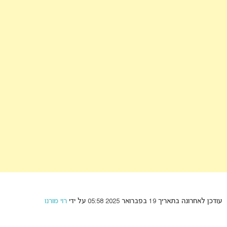
עודכן לאחרונה בתאריך 19 בפברואר 2025 05:58 על ידי
רוי מורנו