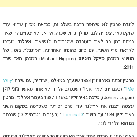
לינדה מרטין לא שיתפה הרבה בשלב זה, כנראה מכיוון שהיא עוד
שוקלת את צעדיה לגבי מהלך גדול שכזה, אך אנו לא צפויים להישאר
במתח זמן רב לאור העובדה שהבחירות לנשיאות אירלנד ייערכו
לקראת סוף השנה, עם סיום כהונתו האחרונה, והמוגבלת בזמן, של
הנשיא המכהן
מייקל היגינס
(Michael Higgins) המכהן מאז שנת
2011.
מרטין זכתה באירוויזיון 1992 שנערך במאלמו, שוודיה, עם שירה “
Why
Me?
” (בעברית: “למה אני?”) שנכתב על ידי לא אחר מאשר
ג’וני לוגן
(Johnny Logan), שזכה באירוויזיון 1980 ו-1987 בעבור אירלנד. מרטין
עצמה ייצגה את אירלנד עוד טרם זכייתה כשסיימה במקום השני
באירוויזיון 1984 עם השיר “
Terminal 3
” (בעברית: “טרמינל 3”) שנכתב
גם הוא על ידי לוגן.
באופן מעניין, מרטין אינה זוכת האירוויזיון הראשונה מאירלנד שפנתה