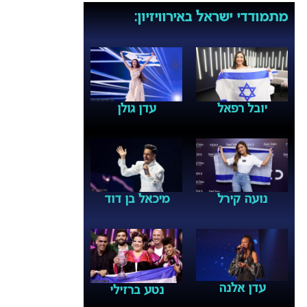
מתמודדי ישראל באירוויזיון:
יובל רפאל
עדן גולן
נועה קירל
מיכאל בן דוד
עדן אלנה
נטע ברזילי