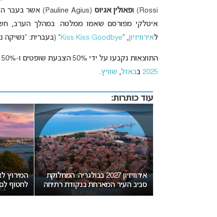
Rossi) ו
פאולין אגיוס
(Pauline Agius) אשר בעבר היו דוברות מטעם מלטה באירוויזיון ו
איטלקי מפורסם שאמו ממלטה. במהלך הערב, ח
ל
אירוויזיון
, “
Kiss Kiss Goodbye
” (בעברית: “נשיקה 
התוצאות נקבעו על ידי 50% הצבעת שופטים ו-50% מקהל הצופים. הזוכה בקדם האירוויזיון יזכה לייצג את מלטה ב
2025
ב
באזל
,
שוויץ
.
עוד כותרות:
יזה גיל מותר
אירוויזיון 2027 בבולגריה: המחלוקת
ון?
סביב העיר המארחת בנקודת רתיחה
לחטוף לסו