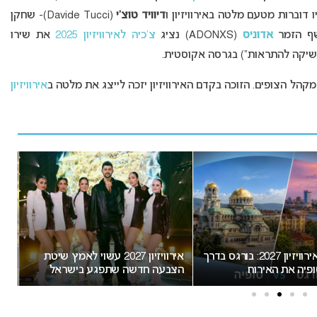
דיוויד טוצ’י
(Davide Tucci)- שחקן
שף הזמר
אדוניס
(ADONXS) נציג
צ’כיה לאירוויזיון 2025
את שירו
נשיקה להתראות”) בגרסה אקוסטית.
אירוויזיון
המירוץ לאירוויזיון 2027: בורגס בדרך
אירוויזיון 2027 עשוי לאמץ שיטת
“א
פיה את האירוח
הצבעה חדשה שתפגע בישראל
חשו
מס