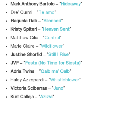
Mark Anthony Bartolo – “
Hideaway
“
Dre’ Curmi – “
Te amo
“
Raquela Dalli – “
Silenced
“
Kristy Spiteri – “
Heaven Sent
“
Matthew Cilia – “
Control
“
Marie Claire – “
Wildflower
“
Justine Shorfid – “
Still I Rise
“
JVF – “
Festa (No Time for Siesta)
“
Adria Twins – “
Qalb ma’ Qalb
“
Haley Azzopardi – “
Whistleblower
“
Victoria Sciberras – “
Juno
“
Kurt Calleja – “
Aziz/a
“