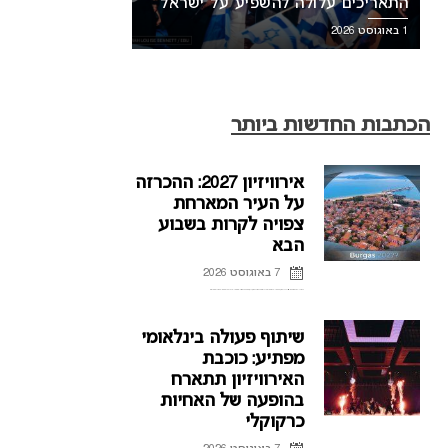
התאריכים עלולה להשפיע על ישראל
1 באוגוסט 2026
הכתבות החדשות ביותר
אירוויזיון 2027: ההכרזה
על העיר המארחת
צפויה לקרות בשבוע
הבא
7 באוגוסט 2026
ההכרזה על העיר המארחת של אירוויזיון 2027 בבולגריה, תתקיים על פי הדיווחים בשבוע הבא. רשת הטלוויזיה הבולגרית, BNT, מתייחסת לראשונה לפרסומים על חילוקי דעות עם ממשלת בולגריה על נושא בחירת ...
שיתוף פעולה בינלאומי
מפתיע: כוכבת
האירוויזיון תתארח
בהופעה של האחיות
כרקוקלי