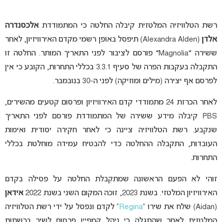
רשת הטלוויזיה המלטזית קיבלה החלטה כי המתמודדת
אלכסנדרה
אלדן
(Alexandra Alden) תיפסל באופן רשמי מקדם האירוויזיון, לאחר
ששירה ״Magnolia״ פורסם לציבור לפני התאריך המותר. החלטה‎ זו
התקבלה בעקבות הפרה של סעיף 3.3.1 בכללי התחרות, הקובע כי אין
לפרסם אף יצירה (מילים ומוזיקה) לפני ה-30 בנובמבר.
לאחר הכרזת 24 מתמודדי קדם האירוויזיון ופרסום קטעים מהשירים,
PBS קיבלה מידע ששירה של המתמודדת פורסם לפני התאריך
שנקבע. רשת הטלוויזיה ציינה כי לאחר חקירה יסודית ואימות
העובדות, התקבלה ההחלטה כדי להבטיח עמידה מוחלטת בכללי
התחרות.
זוהי לא הפעם הראשונה שמתקבלת החלטה על פסילה בקדם
האירוויזיון המלטזי. בשנת 2023, זוכה המקום השני בשנת 2022
אידאן
(Aidan) שלח את שירו “
Regina
”
לקדם ונפסל על ידי רשת הטלוויזיה
המלטזית לאחר שהתגלה כי ניהל קמפיין פרסום לשיר ברשתות