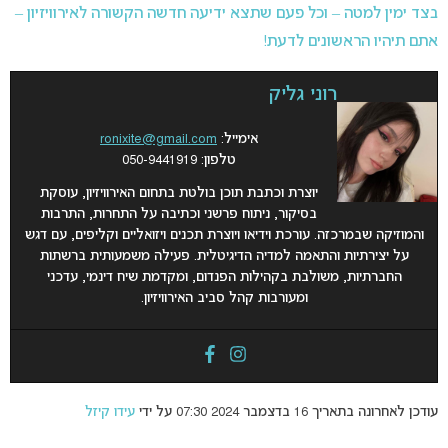
בצד ימין למטה – וכל פעם שתצא ידיעה חדשה הקשורה לאירוויזיון –
אתם תיהיו הראשונים לדעת!
רוני גליק
אימייל:
ronixite@gmail.com
טלפון: 050-9441919
יוצרת וכתבת תוכן בולטת בתחום האירוויזיון, עוסקת
בסיקור, ניתוח פרשני וכתיבה על התחרות, התרבות
והמוזיקה שבמרכזה. עורכת וידיאו ויוצרת תכנים ויזואליים וקליפים, עם דגש
על יצירתיות והתאמה למדיה הדיגיטלית. פעילה משמעותית ברשתות
החברתיות, משולבת בקהילות הפנדום, ומקדמת שיח דינמי, עדכני
ומעורבות קהל סביב האירוויזיון.
עודכן לאחרונה בתאריך 16 בדצמבר 2024 07:30 על ידי
עידו קיזל