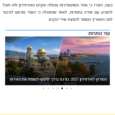
כעת, הוכרז כי אחד המתמודדות נפסלה מקדם האירוויזיון ולא תוכל
להופיע עם שירה בתחרות, לאחר שהתגלה כי השיר פורסם לציבור
לפני התאריך המותר להפצת שירי הקדם.
עוד כותרות:
אירוויזיון 2027 עשוי לאמץ שיטת הצבעה חדשה שתפגע
“
בישראל
הא