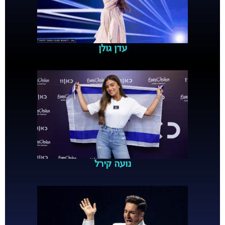
עדן גולן
נועה קירל