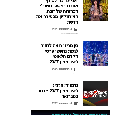
“אני צריכה לשתף
אתכם במשהו חשוב”:
הכרזתה של זוכת
האירוויזיון מסעירה את
הרשת
4 באוגוסט 2026
לורין (Loreen), זוכת אירוויזיון 2012 ו-2023 דוחה את הופעותיה בחודשים הקרובים, וברשת כבר נשאלת השאלה אם היא תחזור לקדם האירוויזיון השוודי.
סן מרינו רוצה לחזור
לגמר: נחשפו פרטי
הקדם הלאומי
לאירוויזיון 2027
4 באוגוסט 2026
אחרי כישלונות רבים בהעפלה לגמר האירוויזיון, סן מרינו חושפת את פרטי הקדם הלאומי לאירוויזיון 2027 ומקווה להגיע לפסגה
גרמניה: הנציג
לאירוויזיון 2027 ייבחר
בפברואר
4 באוגוסט 2026
אחרי שנים של אכזבות על הבמה האירופית, גרמניה מנסה למצוא את הנוסחה להצלחה, וחושפת פרטים חדשים על הקדם לאירוויזיון 2027 ועל תהליך בחירת הנציג הבא.