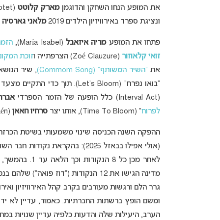
את המופע הנחו השחקן והדוגמן
מארק קלוטט
(Marc Clotet), נציגת ספרד באירוויזיון 2014
ונציגת ספרד באירוויזיון הילדים 2019
מלאני גארסיה
García).
פתחו את המופע
מריה איזאבל
(María Isabel),
הזמרת
זואי קלאוזור
(Zoé Clauzure) הצרפתייה ו
זוכת המקום ה
את
“השיר המשותף” (Commom Song)
“בואו נפרח” (Let’s Bloom). תוך
(Interval Act) כלל הופעה של הזמר הספרדי
אברה
לפרוח
” (Time To Bloom), אותו יצר
סרחיו חאאן
(Sergio Jaén), הבמאי שביים את
ההפקה השנה הכניסה שינוי משמעותי בשיטת הכרזת ה
לאחר מכן כל 8 
מדינה הגישו את 12 הנקודות (“דוז פוא
גרר הלם ורגשות מעורבים בקרב קהל האירוויזיון ואי
ומשם הופץ ברשתות החברתיות. כאמור, עדיין לא ידו
הערב, היעילות שלה והדעות כלפיה עדיין שנויות במח