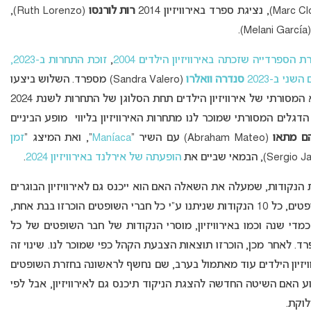
רות לורנסו
(Ruth Lorenzo),
(Melani 
 הספרדייה שזכתה באירוויזיון הילדים 2004
,
זוכת התחרות ב-2023,
שני ב-2023
סנדרה וואלרו
(Sandra Valero) מספרד. השלוש ביצעו
, שיר הנושא המסורתי של אירוויזיון הילדים תחת הסלוגן של התחרות לשנת 2024
 כדי התקיים מצעד הדגלים המסורתי שמוכר לנו מתחרות האירוויזיון בליווי מופע הביניים
ם מתאו
(Abraham Mateo) עם השיר “
Maníaca
“, ואת המיצג “
זמן
הופעתה של אירלנד באירוויזיון 2024
.
נקודות, שמעלה את השאלה האם הוא ייכנס גם לאירוויזיון הבוגרים
(אולי אפילו בבאזל 2025): בהקראת נקודות חבר השופטים, כל 10 הנקודות שניתנו ע”י כל חברי השופטים הוכרזו בבת אחת,
הנקודות וכך הלאה עד 1. בהמשך, כמדי שנה וכמו באירוויזיון, מוסרי הנקודות של חבר השופטים של כל
ה”) שלהם בנפרד. לאחר מכן, הוכרזו תוצאות הצבעת הקהל כפי שמוכר לנו. שינוי זה
רוויזיון הילדים עוד מאתמול בערב, שם נחשף לראשונה בחזרת השופטים
ע האם השיטה החדשה להצגת הניקוד תיכנס גם לאירוויזיון, אבל לפי
לוקת.