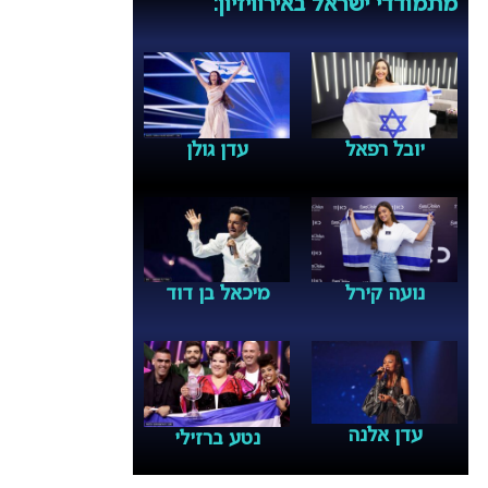
מתמודדי ישראל באירוויזיון:
יובל רפאל
עדן גולן
נועה קירל
מיכאל בן דוד
עדן אלנה
נטע ברזילי