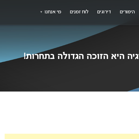
X
א
הימורים
דירוגים
לוח זמנים
מי אנחנו
▼