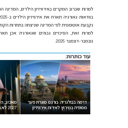
למרות שברוב המקרים באירוויזיון הילדים, המדינה 
נקבעת אוטומטית לפי המדינה שניצחה בתחרות הקודמת
למרות זאת, הסיכויים גבוהים שגאורגיה אכן תאר
נובמבר-דצמבר 2025.
עוד כותרות:
בורגס סוגרת פער
מאכזב: העיר המארחת של אירוויזיון
עובר על 
רוח אירוויזיון
2027 לא תוכרז היום
פוליטיקה ב