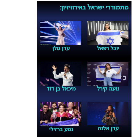
מתמודדי ישראל באירוויזיון:
יובל רפאל
עדן גולן
נועה קירל
מיכאל בן דוד
עדן אלנה
נטע ברזילי