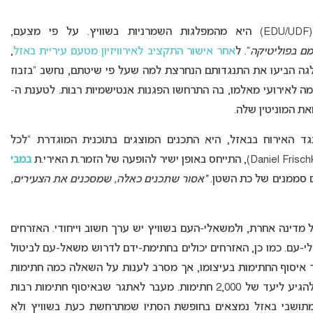
מפלגת האיחוד הדמוקרטי הפדרלי של שוויץ (EDU/UDF) היא מהמפלגות השמרניות בשוויץ. על פי מצעם,
מם
בפוליטיקה
“. ל
אחר אישור התקציב לאירוויזיון מטעם עיריית באזל
,
רו (כ-168 מיליון ש”ח), במפלגה הביעו את התנגדותם הנחרצת למה שעל פי שיטתם, נחשב “בזבוז
מה לאירועי מאלמו, בה התרחשו הפגנות אנטישמיות רבות. לטענת ה-
 האירוח בבאזל, היא התכנים המוצגים בתוכנית המוגדרת “לכל
במבי
ם סממנים של כת השטן.
“אסור שתכנים כאלה, שמסכנים את הצעירים,
ל מדינה אחרת, ולמשאלי-העם בשוויץ יש ערך חשוב וייחודי. האזרחים
-עם. כמו כן, האזרחים יכולים בחתימת-ידם לדרוש משאל-עם לביטול
 איסוף החתימות בעיצומו, אך מסרב לענות על השאלה כמה חתימות
נאספו עד כה. על פי הפרסומים, במפלגה מתקשים להגיע ליעד של 2,000 חתימות. מעבר לאתגר שבאיסוף חתימות רבות
מתושבי באזל נמצאים בחופשת הסתיו שמתרחשת כעת בשוויץ ולא