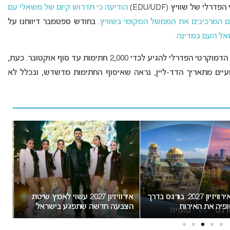
 הפדרלי של שוויץ (
EDU/UDF
)
הודיעה כי תדרוש קיום של משאלי עם
. בחודש ספטמבר דיווחנו על
ל העם במדינה.
על מנת לכפות משאל עם בנושא, על מפלגת האיחוד הדמוקרטי הפדרלי להגיע לכדי 2,000 חתימות עד סוף אוקטובר. כעת,
עיים מתאריך הדד-ליין, נראה שאיסוף החתימות מדשדש, ובכלל לא
המירוץ לאירוויזיון 2027: בורגס בדרך
אירוויזיון 2027 עשוי לאמץ שיטת
“א
פיה את האירוח
הצבעה חדשה שתפגע בישראל
חשו
מס