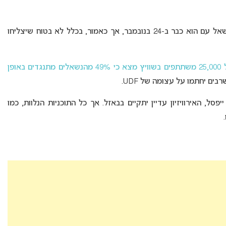
כדי 2,000 חתימות, הצפי של קיום משאל עם הוא כבר ב-24 בנובמבר, אך כאמור, בכלל לא בטוח שיצליחו
סקר שכלל 25,000 משתתפים בשוויץ מצא כי 49% מהנשאלים מתנגדים באופן
בים יחתמו על עצומה של UDF.
ל, האירוויזיון עדיין יתקיים בבאזל. אך כל התוכניות הנלוות, כמו
.