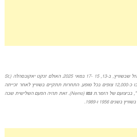
אירוויזיון 2025: תחרות האירוויזיון ה-69 תתקיים בבאזל שבשוויץ, ב-13, 15 -17 במאי 2025. האולם זנקט יאקובסהלה (St.
Jakobshalle), שיארח את התחרות, צפוי להכיל בתוכו כ-12,000 צופים בכל מופע. התחרות תתקיים בשוויץ לאחר זכייתה
נמו
(Nemo). זאת תהיה הפעם השלישית שבה
ם 1956 ו-1989.