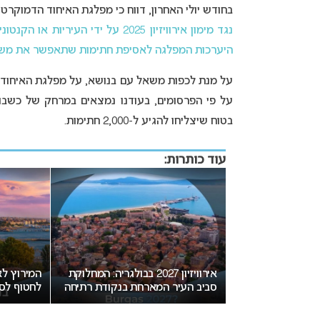
בחודש יולי האחרון, דווח כי מפלגת האיחוד הדמוקרטי
נגד מימון אירוויזיון 2025 על ידי העיריות או הקנטונים המרכיבים את הממשל המקומי בשוויץ
היערכות המפלגה לאסיפת חתימות שתאפשר את משא
על פי הפרסומים, בעודנו נמצאים במרחק של כשבו
בטוח שיצליחו להגיע ל-2,000 חתימות.
עוד כותרות:
יזה גיל מותר
אירוויזיון 2027 בבולגריה: המחלוקת
ון?
סביב העיר המארחת בנקודת רתיחה
לחטוף לסו