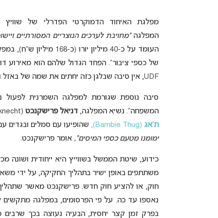
המפלגה
“מחויבת לערכים הנוצריים המסורתיים ויישו
העומד על כ-40 מיליון יו
של כספי ציבור”. הפחד הגדול שלהם הוא מאירוע דו
UDF, אין סיבה שבלגן כזה יחתים את שמה של באזל ואת המוניטין שלה.
סיבה נוספת שגורמת למפלגה השמרנית לפעול נגד
המשפחה”. נשיא המפלגה,
דניאל פרישקנכט
(Daniel Frischknecht), התייחס באופן ישיר להופעה של הזמר.ת האירי.ת
ת’אג
(Bambie Thug),
שהופיעו עם סמלים ובגדים ע
ימומנו מטעם כספי המיסים”,
אומר פרישקנכט.
כידוע, שיטת הממשל בשווייץ היא ייחודית ושונה מכ
משתתפים באופן ישיר בתהליך החקיקה, על ידי משאלי
חוק, או להציע חוק חדש. פרישקנכט מאשר שתהליך
בפרק זמן קצר יחסית, הבעיה נעוצה בכך שרבים 