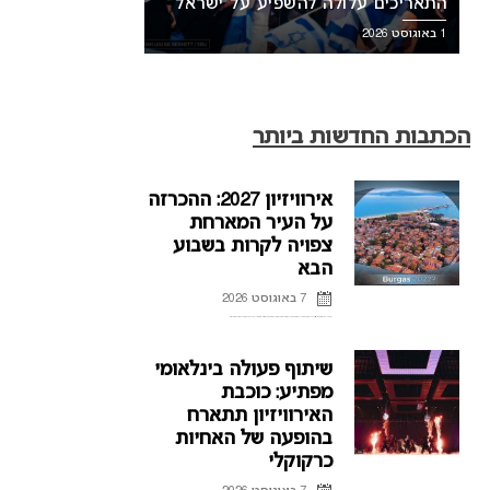
התאריכים עלולה להשפיע על ישראל
1 באוגוסט 2026
הכתבות החדשות ביותר
אירוויזיון 2027: ההכרזה
על העיר המארחת
צפויה לקרות בשבוע
הבא
7 באוגוסט 2026
ההכרזה על העיר המארחת של אירוויזיון 2027 בבולגריה, תתקיים על פי הדיווחים בשבוע הבא. רשת הטלוויזיה הבולגרית, BNT, מתייחסת לראשונה לפרסומים על חילוקי דעות עם ממשלת בולגריה על נושא בחירת ...
שיתוף פעולה בינלאומי
מפתיע: כוכבת
האירוויזיון תתארח
בהופעה של האחיות
כרקוקלי