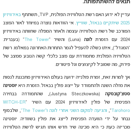
תנאים להשתתפותה.
עדיין לא ידוע האם רשת הטלוויזיה הפולנית, TVP, תשתתף
באירוויזיון
2025 שיתקיים בבאזל, שווייץ
. אי הוודאות נוצרה במיוחד לאור המצב
המורכב של רשת הטלוויזיה עצמה ולאחר המפלה שחוותה באירוויזיון
2024 עם הזמרת
לונה
(Luna) והשיר “
The Tower
” (בעברית:
“המגדל”), איתו כשלה להעפיל לגמר התחרות האחרונה במאלמו. רשת
הטלוויזיה הפולנית מתמודדת עם מצב כלכלי קשה הנובע ממצב של
פירוק, מה שמוביל לקיצוצים וגל פיטורים.
אך למרות זאת, זמרת פולנייה ידועה בעולם האירוויזיון מתכננת לנסות
את מזלה השנה ולהתמודד על ייצוג פולין בבאזל. הזמרת היא
י
וסטינה
סטצ’קובסקה
(Justyna Steczkowska), שהתמודדה בבחירה
הפנימית של פולין לאירוויזיון 2024 עם השיר “
WITCH-ER
Tarohoro
“,
והגיעה למקום השני אחרי לונה ו”The Tower”
, שלבסוף
נבחר על ידי הוועדה הפנימית לייצג את פולין בשוודיה. יוסטינה
מכריזה כעת כי היא מכינה שיר חדש אותו תגיש לרשת הטלוויזיה