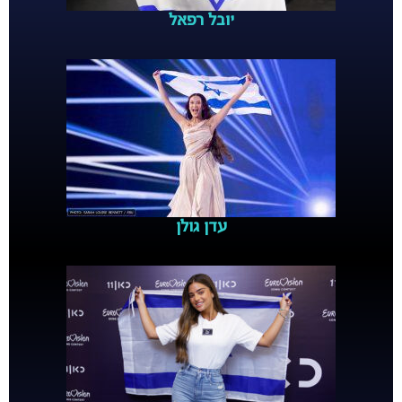
יובל רפאל
עדן גולן