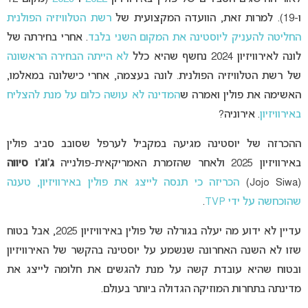
ו-19). למרות זאת, הוועדה המקצועית של
רשת הטלוויזיה הפולנית
החליטה להעניק ליוסטינה את המקום השני בלבד
. אחרי בחירתה של
לונה לאירוויזיון 2024 נחשף שהיא כלל
לא הייתה הבחירה הראשונה
של רשת הטלוויזיה הפולנית. לונה בעצמה, אחרי כישלונה במאלמו,
האשימה את פולין ואמרה ש
המדינה לא עושה כלום על מנת להצליח
באירוויזיון
. אירוניה?
ההכרזה של יוסטינה מגיעה במקביל לערפל שסובב סביב פולין
באירוויזיון 2025 ולאחר שהזמרת האמריקאית-פולנייה
ג’וג’ו סיווה
(Jojo Siwa)
הכריזה כי תנסה לייצג את פולין באירוויזיון, טענה
שהוכחשה על ידי TVP
.
עדיין לא ידוע מה יעלה בגורלה של פולין באירוויזיון 2025, אבל בטוח
שזו לא השנה האחרונה שנשמע על יוסטינה בהקשר של האירוויזיון
ובטוח שהיא עובדת קשה על מנת להגשים את חלומה לייצג את
מדינתה בתחרות המוזיקה הגדולה ביותר בעולם.