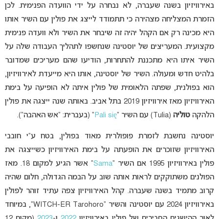
באירוויזיון בשנה שעברה, לא נבחרה על ידי הוועדה הפנימית. לכן
הזמרת המצליחה מצהירה כי תתמודד לייצג את פולין עם השיר אותו
היא מכינה רק אם הקהל יהיה זה שיבחר את השיר ולא וועדה פנימית
מקצועית. המעריצים של יוסטינה שנחשפו לתהליך העבודה שלה על
השיר איתו היא מתכננת להתחרות, הודיעו שהם מעריכים שמדובר
בלהיט חדש ומעולה. השיר של יוסטינה, אותו היא מייעדת לאירוויזיון,
הוא בפולנית, שפתה הלאומית של פולין איתה לא הופיעה על בימת
האירוויזיון מאז אירוויזיון 2019 בתל אביב. באותה שנה ייצגה את פולין
הלהקה
טוליה
(Tulia) עם השיר “
Pali się
” (בעברית: “אש האהבה”).
יוסטינה נחשבת לזמרת פופולרית מאוד בפולין, בטח ע”י חובבי
האירוויזיון שזוכרים את הופעתה על בימת האירוויזיון כשייצגה את
פולין באירוויזיון 1995 אם השיר “
Sama
” אשר הגיע למקום 18. מאז
הפולנים משתוקקים לראות אותה שוב על הבמה הגדולה, חלום שהיה
קרוב מתמיד בשנה שעברה. קהל האירוויזיון צפה עתיד זוהר לפולין
באירוויזיון 2024 עם יוסטינה והשיר “WITCH-ER Tarohoro”, במיוחד
לאור ההישגים הסבירים של פולין באירוויזיון
2022
ו-
2023
(מקום 12