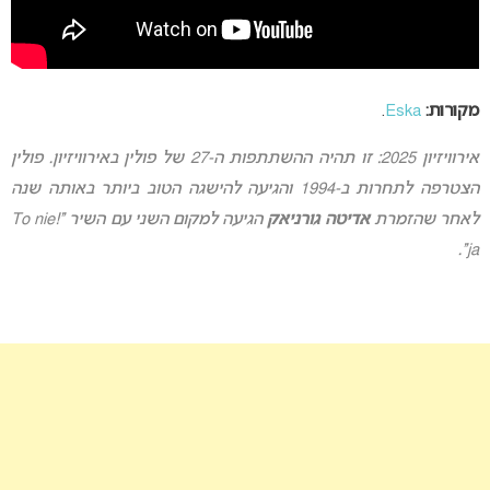
מקורות:
Eska
.
אירוויזיון 2025: זו תהיה ההשתתפות ה-27 של פולין באירוויזיון. פולין
הצטרפה לתחרות ב-1994 והגיעה להישגה הטוב ביותר באותה שנה
לאחר שהזמרת
אדיטה גורניאק
הגיעה למקום השני עם השיר “!To nie
ja”.