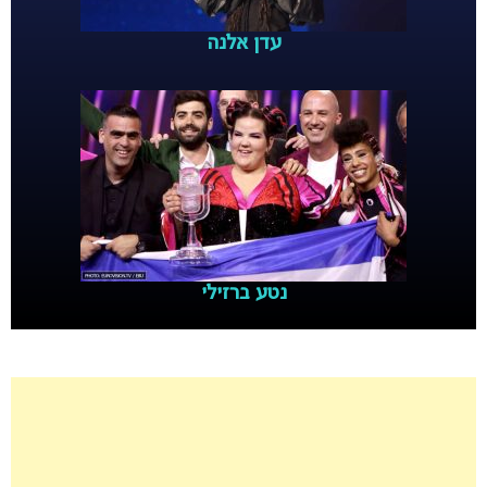
עדן אלנה
נטע ברזילי