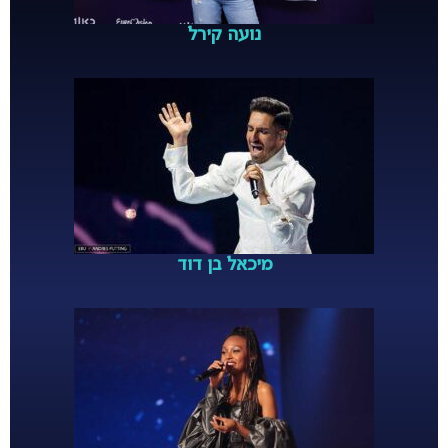
נועה קירל
מיכאל בן דוד