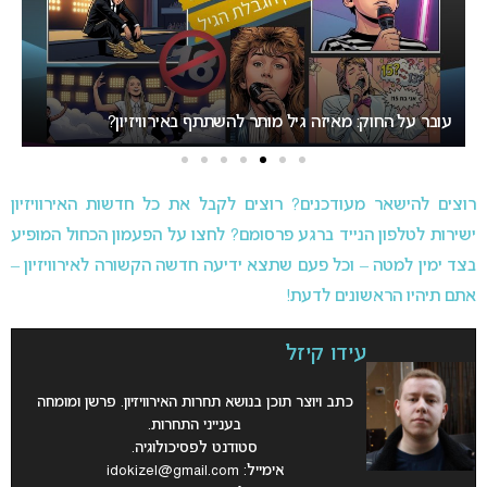
עובר על החוק: מאיזה גיל מותר להשתתף באירוויזיון?
ר
רוצים להישאר מעודכנים? רוצים לקבל את כל חדשות האירוויזיון
ישירות לטלפון הנייד ברגע פרסומם? לחצו על הפעמון הכחול המופיע
בצד ימין למטה – וכל פעם שתצא ידיעה חדשה הקשורה לאירוויזיון –
אתם תיהיו הראשונים לדעת!
עידו קיזל
כתב ויוצר תוכן בנושא תחרות האירוויזיון. פרשן ומומחה
בענייני התחרות.
סטודנט לפסיכולוגיה.
אימייל:
idokizel@gmail.com