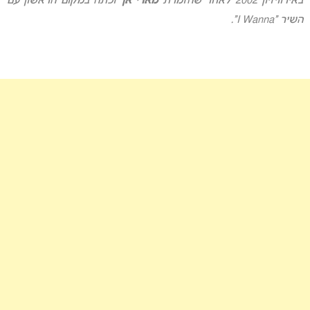
באירוויזיון 2002 לאחר שהזמרת
מארי אן
זכתה במקום הראשון עם
השיר “I Wanna”.