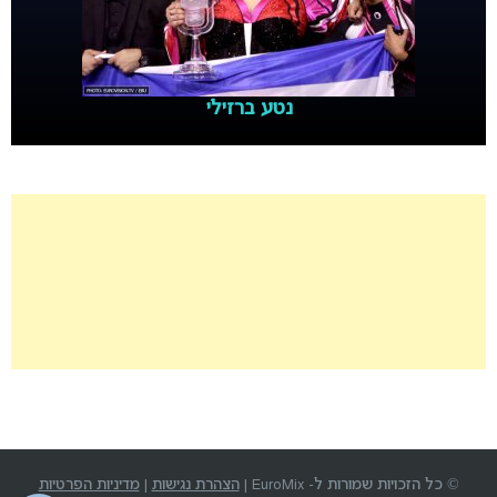
נטע ברזילי
© כל הזכויות שמורות ל- EuroMix |
הצהרת נגישות
|
מדיניות הפרטיות