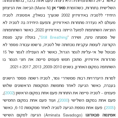
כאשר ב-24 השתתפויותיה היא ניצחה פעם אחת בלבד, בהשתתפותה
השלישית בתחרות, כשהזמרת
מארי אן
(Marie N) הביאה את הניצחון
היחידי ללטביה באירוויזיון 2002 שנערך בטאלין, אסטוניה. לטביה
מעולם לא נעדרה מתחרות האירוויזיון, והפעם היחידה בה לטביה לא
הוציאה השתתפות לפועל הייתה באירוויזיון 2020, כאשר השתתפותה
של סמנתה טינה, ושירה “
Still Breathing
“, בוטלה עקב מגפת
הקורונה. לעומת עקביות נוכחותה של לטביה, נרשמו עבורה מספר לא
מבוטל של אי-עליות לגמר הגדול, כאשר לא העפילה לגמר של 15
מהדורות אירוויזיון, מתוכן חמש פעמים סיימה את חצי הגמר בו
השתתפה במקום האחרון, בשנים 2009-2010, 2013, 2017 ו-2021.
למרות היעדרויות רבות ממשדרי גמר, לטביה רשמה מספר הישגים
בעברה, כאשר הגיעה לאחד מחמשת המקומות הראשונים שלוש
פעמים – לטביה סיימה את התחרות פעם אחת במקום הראשון (
2002
),
פעם אחת במקום השלישי (
2000
), ועוד פעם אחת במקום החמישי
(
2005
). פעם אחת נוספת הגיעה לטביה לאחד ממקומות 6-10, כאשר
אמינטה סבאדוגו
(Aminata Savadogo) הגיעה למקום השישי