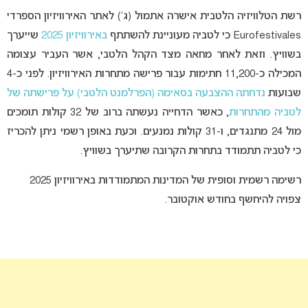
רשת הטלוויזיה הלטבית אישרה אתמול (ג’) לאתר האירוויזיון הספרדי
Eurofestivales כי לטביה מעוניינת להשתתף
באירוויזיון 2025
שייערך
בשוויץ. וזאת לאחר מחאה מצד הקהל הלטבי, אשר העביר עצומה
המכילה כ-11,200 חתימות עבור פרישה מתחרות האירוויזיון. לפני כ-4
שבועות
נדחתה ההצבעה בסאימה (הפרלמנט הלטבי) על פרישתה של
לטביה מהתחרות
, כאשר הדחייה נעשתה ברוב של 32 קולות תומכים
מול 24 מתנגדים, ו-31 קולות נמנעים. וכעת באופן רשמי ניתן להכריז
כי לטביה תתמודד בתחרות הקרובה שתיערך בשוויץ.
רשימה רשמית וסופית של המדינות המתמודדות באירוויזיון 2025
צפויה להיחשף בחודש אוקטובר.