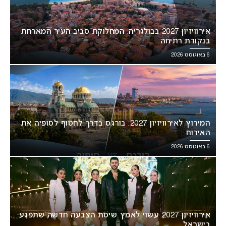
אירוויזיון 2027 בבולגריה: המחלוקת סביב העיר המארחת
בנקודת רתיחה
6 באוגוסט 2026
המירוץ לאירוויזיון 2027: בורגס בדרך לחטוף לסופיה את
האירוח
6 באוגוסט 2026
אירוויזיון 2027 עשוי לאמץ שיטת הצבעה חדשה שתפגע
בישראל