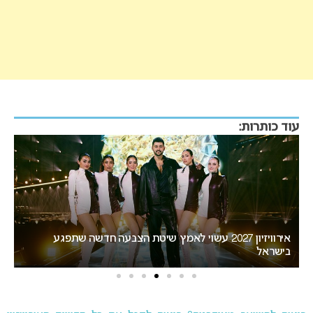
עוד כותרות:
אירוויזיון 2027 עשוי לאמץ שיטת הצבעה חדשה שתפגע
“
בישראל
הא