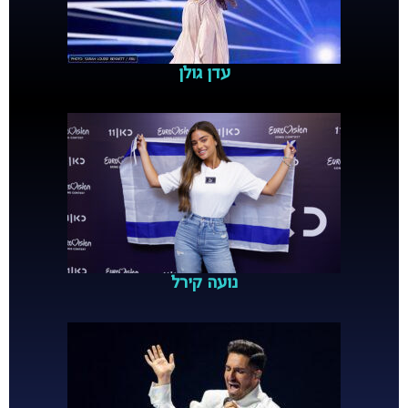
עדן גולן
נועה קירל