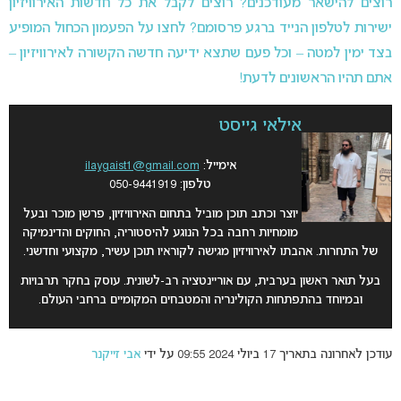
רוצים להישאר מעודכנים? רוצים לקבל את כל חדשות האירוויזיון
ישירות לטלפון הנייד ברגע פרסומם? לחצו על הפעמון הכחול המופיע
בצד ימין למטה – וכל פעם שתצא ידיעה חדשה הקשורה לאירוויזיון –
אתם תהיו הראשונים לדעת!
אילאי גייסט
אימייל:
ilaygaist1@gmail.com
טלפון: 050-9441919
יוצר וכתב תוכן מוביל בתחום האירוויזיון, פרשן מוכר ובעל
מומחיות רחבה בכל הנוגע להיסטוריה, החוקים והדינמיקה
של התחרות. אהבתו לאירוויזיון מגישה לקוראיו תוכן עשיר, מקצועי וחדשני.
בעל תואר ראשון בערבית, עם אוריינטציה רב-לשונית. עוסק בחקר תרבויות
ובמיוחד בהתפתחות הקולינריה והמטבחים המקומיים ברחבי העולם.
עודכן לאחרונה בתאריך 17 ביולי 2024 09:55 על ידי
אבי זייקנר