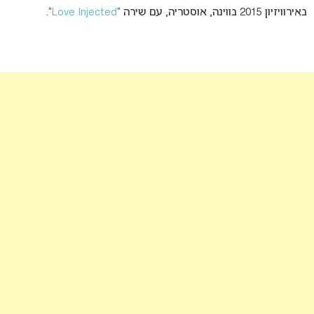
באירוויזיון 2015 בווינה, אוסטריה, עם שירה “
Love Injected
“.