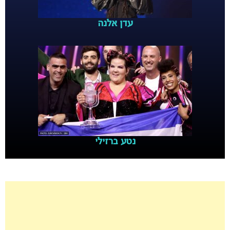
עדן אלנה
נטע ברזילי