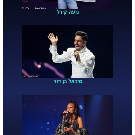
נועה קירל
מיכאל בן דוד