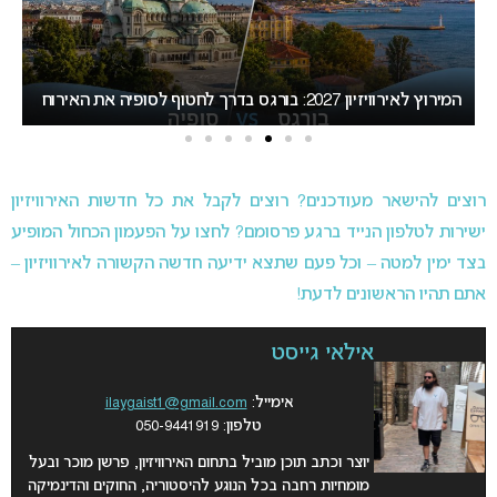
אירוויזיון 2027 עשוי לאמץ שיטת הצבעה חדשה שתפגע
“
בישראל
הא
רוצים להישאר מעודכנים? רוצים לקבל את כל חדשות האירוויזיון
ישירות לטלפון הנייד ברגע פרסומם? לחצו על הפעמון הכחול המופיע
בצד ימין למטה – וכל פעם שתצא ידיעה חדשה הקשורה לאירוויזיון –
אתם תהיו הראשונים לדעת!
אילאי גייסט
אימייל:
ilaygaist1@gmail.com
טלפון: 050-9441919
יוצר וכתב תוכן מוביל בתחום האירוויזיון, פרשן מוכר ובעל
מומחיות רחבה בכל הנוגע להיסטוריה, החוקים והדינמיקה