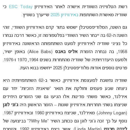
רשת הטלוויזיה השוודית אישרה לאתר האירוויזיון
ESC Today
כי
שוודיה מאשרת השתתפות
באירוויזיון 2025
שייערך בשוויץ.
גם השנה, המלודיפסטיבלן ישמש בתור קדם האירוויזיון השוודי, זוהי
השנה ה-62 בה ייבחר השיר השוודי בפלטפורמה זו, כאשר דרכה נבחרו
כל נציגי שוודיה לאירוויזיון למעט השתתפותה הראשונה באירוויזיון
1958, בה נבחרה הזמרת
אליס באבס
(Alice Babs) באופן ישיר,
ולמעט היעדרויותיה של שוודיה מהתחרות בשנים 1964, 1970 ו-1976.
פרטים נוספים אודות מלודיפסטיבלן 2025 ייחשפו בבוא העת.
שוודיה נחשבת למעצמת אירוויזיון, כאשר ב-62 השתתפויותיה היא
ניצחה שבע פעמים וחולקת את תואר “שיאנית הזכיות” יחד עם
אירלנד, כאשר משתי מדינות אלו הגיעו גם שני הזמרים היחידים
שניצחו בשתי תחרויות אירוויזיון שונות – הזמר הראשון היה
ג’וני לוגן
(Johnny Logan) מאירלנד, שניצח באירוויזיון 1980 ובאירוויזיון 1987.
נוסף על כך זכה ג’וני לוגן גם ככותב השיר “Why Me?” בביצועה של
לינדה מרטין
(Linda Martin), אשר ניצח באירוויזיון 1992. והזמרת