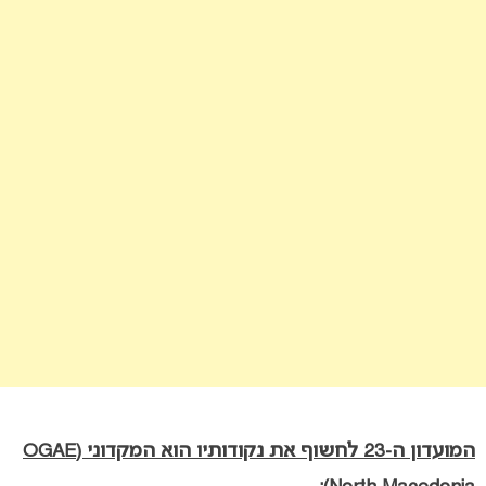
המועדון ה-23 לחשוף את נקודותיו הוא המקדוני (OGAE