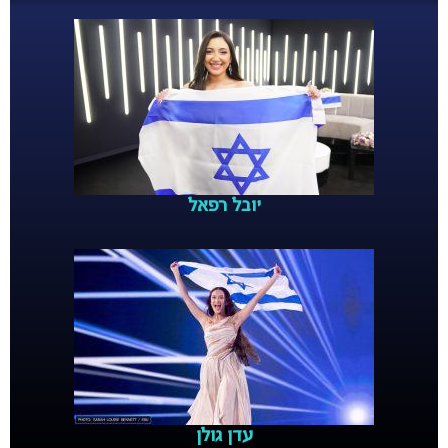
יובל רפאל
עדן גולן