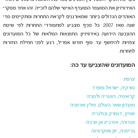
האירוויזיון את המועמד המועדף האישי שלהם לזכייה. זהו אחד מסקרי
האוהדים הגדולים ביותר שמאורגנים לקראת התחרות ומתקיימים מדי
שנה מאז 2007. כל סניף מצביע למתמודדי התחרות לפי שיטת
ההצבעה הידועה באירוויזיון. התוצאות המלאות של כל המועדונים
צפויות להיחשף עד סוף חודש אפריל, רגע לפני תחילת החזרות
לתחרות.
המועדונים שהצביעו עד כה:
צרפת
טורקיה, ישראל וספרד
קרואטיה, הונגריה ולטביה
מועדון שאר העולם, פולין וארמניה
שוויץ, דנמרק ובולגריה
אנדורה, אזרבייג’אן וצ’כיה
בריטניה, יוון ואוקראינה