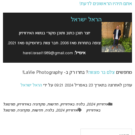
אתם תיהיו הראשונים לדעת!
הראל ישראל
יוצר תוכן כתוב ותוכן מקורי בנושא האירוויזיון.
צופה בתחרות מאז 2006. חבר צוות ביורומיקס מאז 2021.
אימייל:
harel.israel1989@gmail.com
מחפשים
צלם בר מצווה
? בחרו רק ב- LaVie Photography!
עודכן לאחרונה בתאריך 23 באפריל 2024 09:21 על ידי
הראל ישראל
אירוויזיון 2024
,
בלגיה באירוויזיון
,
חדשות
,
מקדוניה באירוויזיון
,
פורטוגל
באירוויזיון
אירוויזיון 2024
,
בלגיה
,
חדשות
,
מקדוניה
,
פורטוגל