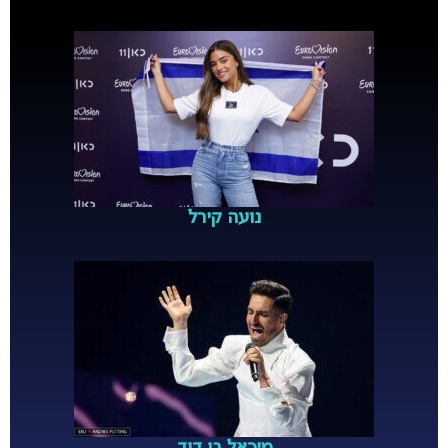
נועה קירל