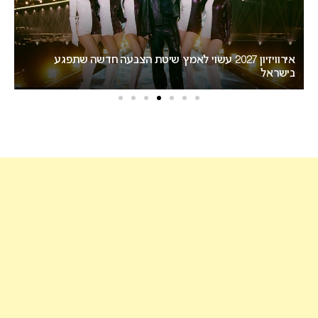
אירוויזיון 2027 עשוי לאמץ שיטת הצבעה חדשה שתפגע
“
בישראל
הא