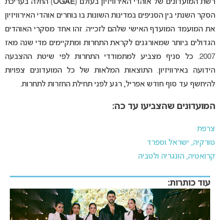
רשת המועדונים של אוהדי האירוויזיון בעולם (
OGAE
) החלה בעריכת
הסקר השנתי בין הסניפים במדינות השונות בו בוחרים אוהדי האירוויזיון
את המועמד המועדף האישי שלהם לזכייה. זהו אחד מסקרי האוהדים
הגדולים ביותר שמאורגנים לקראת התחרות ומתקיימים מדי שנה מאז
2007. כל סניף מצביע למתמודדי התחרות לפי שיטת ההצבעה
הידועה באירוויזיון. התוצאות המלאות של כל המועדונים צפויות
להיחשף עד סוף חודש אפריל, רגע לפני תחילת החזרות לתחרות.
המועדונים שהצביעו עד כה:
צרפת
טורקיה, ישראל וספרד
קרואטיה, הונגריה ולטביה
עוד כותרות: