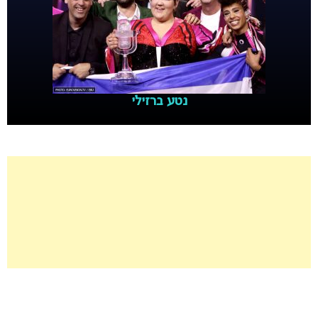
נטע ברזילי