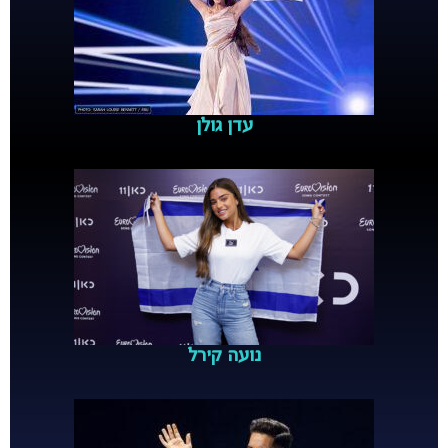
עדן גולן
נועה קירל