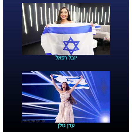
יובל רפאל
עדן גולן