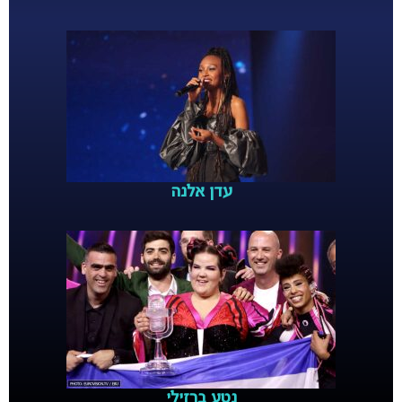
עדן אלנה
נטע ברזילי