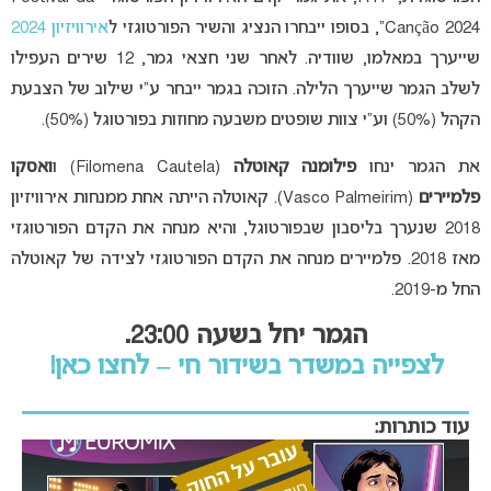
Canção 2024”, בסופו ייבחרו הנציג והשיר הפורטוגזי ל
אירוויזיון 2024
שייערך במאלמו, שוודיה. לאחר שני חצאי גמר, 12 שירים העפילו
לשלב הגמר שייערך הלילה. הזוכה בגמר ייבחר ע”י שילוב של הצבעת
הקהל (50%) וע”י צוות שופטים משבעה מחוזות בפורטוגל (50%).
את הגמר ינחו
פילומנה קאוטלה
(Filomena Cautela) ו
ואסקו
פלמיירים
(Vasco Palmeirim). קאוטלה הייתה אחת ממנחות אירוויזיון
2018 שנערך בליסבון שבפורטוגל, והיא מנחה את הקדם הפורטוגזי
מאז 2018. פלמיירים מנחה את הקדם הפורטוגזי לצידה של קאוטלה
החל מ-2019.
הגמר יחל בשעה 23:00.
לצפייה במשדר בשידור חי – לחצו כאן!
עוד כותרות: