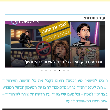
עוד כותרות:
אירוויזיון 2027 בבולגריה: המחלוקת סביב העיר המארחת בנקודת
רתיחה
המיר
רוצים להישאר מעודכנים? רוצים לקבל את כל חדשות האירוויזיון
ישירות לטלפון הנייד ברגע פרסומם? לחצו על הפעמון הכחול המופיע
בצד ימין למטה – וכל פעם שתצא ידיעה חדשה הקשורה לאירוויזיון –
אתם תיהיו הראשונים לדעת!