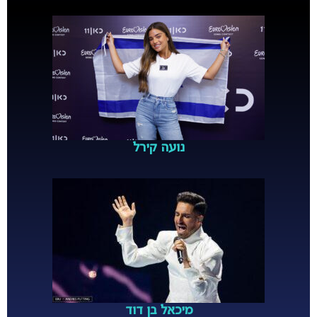
נועה קירל
מיכאל בן דוד