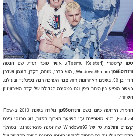
טמו קייסטרי
(Teemu Keisteri), אשר מוכר תחת שם הבמה
ווינדוס95מן
(Windows95man), הוא בדרן, מנחה, רקדן, דוגמן ושדרן
רדיו בן 38. בשנים האחרונות הוא צבר הערכה רבה בפינלנד ובעולם,
כאשר הופיע בין היתר ביפן וגם במסיבה הגדולה של קדם האירוויזיון
השוודי.
הדמות הידועה כיום בשם
ווינדוס95מן
נולדה בשנת 2013 ב-Flow
Festival, והיא מאופיינת ע”י השיער הארוך הפזור, זוג מכנסי ג’ינס
קצרים וחולצת טי של Windows95 שהוזמנה מהאינטרנט. במהלך
הקריירה שלו עד כה הספיק להופיע האומן בחגיגת השנה החדשה של