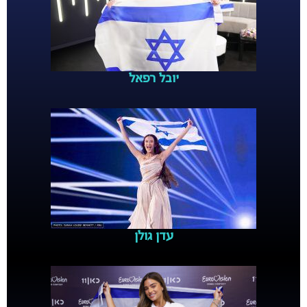
יובל רפאל
עדן גולן