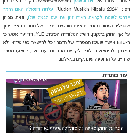
לאחר ניצחונו של
ווינדוס95מן
(Windows95man) בקדם האירוויזיון
הפיני
“Uuden Musiikin Kilpailu 2024”,
עלתה השאלה האם הזמר
יידרש לשנות לקראת האירוויזיון את שם הבמה שלו
, וזאת מכיוון
שסמלים ושמות מסחריים אינם מורשים בתקנון של תחרות האירוויזיון.
על אף החוק בתקנון, רשת הטלוויזיה הפינית, YLE, הודיעה אמש כי
ה-EBU אישר ששמו המסחרי של הזמר יוכל להישאר כפי שהוא ולא
תצטרך להימצא תחלופה לקראת התחרות. עם זאת, יבוצעו מספר
שינויים על ההופעה שתתקיים במאלמו.
עוד כותרות:
אירוויזיון 2027 בבולגריה: המחלוקת סביב העיר המארחת בנקודת
רתיחה
המיר