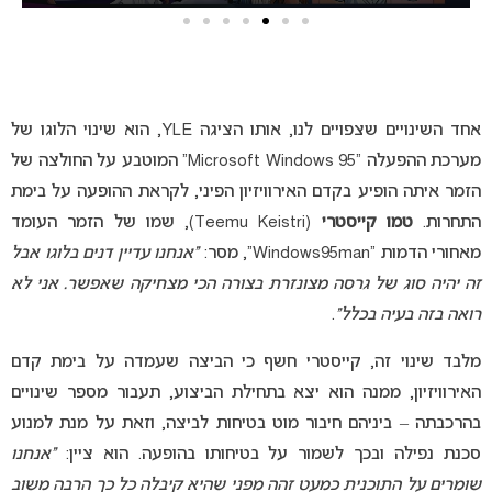
אחד השינויים שצפויים לנו, אותו הציגה YLE, הוא שינוי הלוגו של
מערכת ההפעלה “Microsoft Windows 95” המוטבע על החולצה של
הזמר איתה הופיע בקדם האירוויזיון הפיני, לקראת ההופעה על בימת
התחרות.
טמו קייסטרי
(Teemu Keistri), שמו של הזמר העומד
מאחורי הדמות “Windows95man”, מסר:
“אנחנו עדיין דנים בלוגו אבל
זה יהיה סוג של גרסה מצונזרת בצורה הכי מצחיקה שאפשר. אני לא
רואה בזה בעיה בכלל”
.
מלבד שינוי זה, קייסטרי חשף כי הביצה שעמדה על בימת קדם
האירוויזיון, ממנה הוא יצא בתחילת הביצוע, תעבור מספר שינויים
בהרכבתה – ביניהם חיבור מוט בטיחות לביצה, וזאת על מנת למנוע
סכנת נפילה ובכך לשמור על בטיחותו בהופעה. הוא ציין:
“אנחנו
שומרים על התוכנית כמעט זהה מפני שהיא קיבלה כל כך הרבה משוב