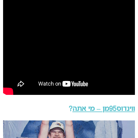
ווינדוס95מן – מי אתה
?