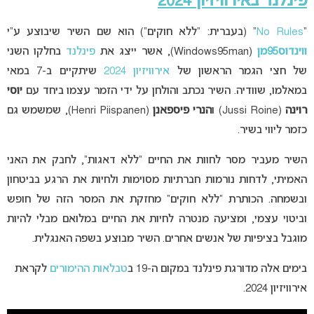
פינלנד באירוויזיון 2024
“
No Rules
” (בעברית: “ללא חוקים”) הוא שם השיר שיבוצע ע”י
ווינדוס95מן
(Windows95man), אשר ייצג את
פינלנד
בחלקו השני
של חצי הגמר הראשון של
אירוויזיון 2024
שיתקיים ב-7 במאי
במאלמו, שוודיה. השיר נכתב והולחן על ידי הזמר עצמו ביחד עם
יוסי
רוינה
(Jussi Roine) ו
הנרי פיספאנן
(Henri Piispanen), שמשמש גם
כזמר ליווי בשיר.
השיר מעביר מסר לחוות את החיים “ללא דאגות”, לחבק את האני
האמיתי, לדחות נורמות חברתיות מסוימות ולחיות את הרגע בביטחון
ובשמחה. הכותרת “ללא חוקים” מחזקת את המסר הזה של חופש
וביטוי עצמי, ומציעה מנטרה לחיות את החיים במלואם מבלי להיות
מוגבל בציפיות של אנשים אחרים. השיר מבוצע בשפה האנגלית.
בימים אלה מדורגת פינלנד במקום ה-19 ב
טבלאות ההימורים
לקראת
אירוויזיון 2024.