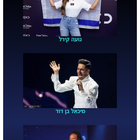
נועה קירל
מיכאל בן דוד