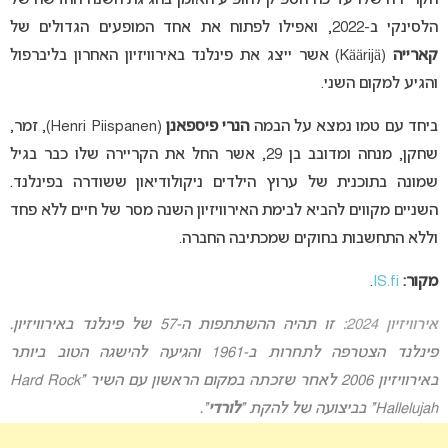
הלסינקי ב-2022, ואפילו לפתוח את אחד המופעים הגדולים של
קארייה
(Käärijä) אשר ייצג את פינלנד באירוויזיון האחרון בליברפול
והגיע למקום השני.
ביחד עם טמו נמצא על הבמה
הנרי פיספאנן
(Henri Piispanen), זמר,
שחקן, מנחה ומדובב בן 29, אשר החל את הקריירה שלו כבר בגיל
שמונה בתוכנית של ערוץ הילדים ניקולודיאון ששודרה בפינלנד.
השניים מקווים להביא לבימת האירוויזיון השנה מסר של חיים ללא פחד
וללא התחשבות בחוקים שמכתיבה החברה.
מקור:
IS.fi
.
אירוויזיון 2024:
זו תהיה ההשתתפות ה-57 של פינלנד באירוויזיון.
פינלנד הצטרפה לתחרות ב-1961 והגיעה להישגה הטוב ביותר
באירוויזיון 2006 לאחר שזכתה במקום הראשון עם השיר “Hard Rock
Hallelujah” בביצועה של להקת “
לורדי
“.