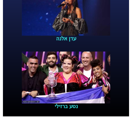
עדן אלנה
נטע ברזילי