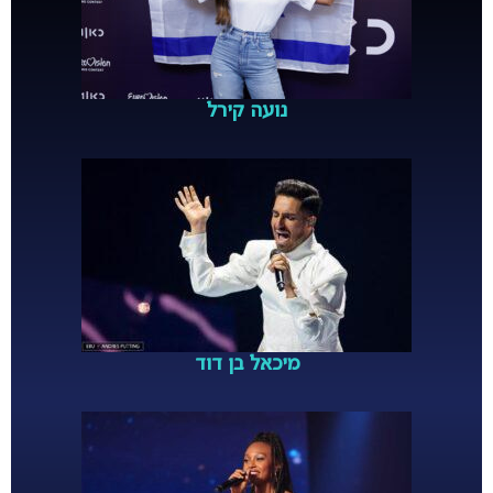
נועה קירל
מיכאל בן דוד