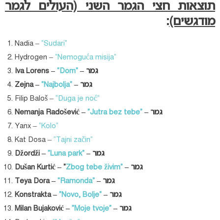
תוצאות חצי הגמר השני (העולים לגמר
מודגשים)
:
Nadia –
“Sudari”
Hydrogen –
“Nemoguća misija”
– גמר
“Dom”
Iva Lorens –
– גמר
“Najbolja”
Zejna –
Filip Baloš –
“Duga je noć”
– גמר
“Jutra bez tebe”
Nemanja Radošević –
Yanx –
“Kolo”
Kat Dosa –
“Tajni začin”
– גמר
“Luna park”
–
Džordži
– גמר
Zbog tebe živim”
– “
Dušan Kurtić
– גמר
“Ramonda”
Teya Dora –
– גמר
“Novo, Bolje”
–
Konstrakta
– גמר
“Moje tvoje”
–
Milan Bujaković