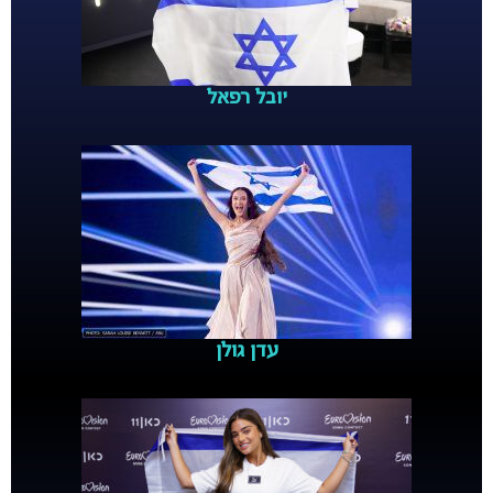
יובל רפאל
עדן גולן