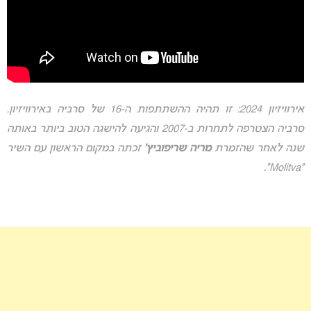
אירוויזיון 2024: זו תהיה ההשתתפות ה-16 של סרביה באירוויזיון.
סרביה הצטרפה לתחרות ב-2007 והגיעה להישגה הטוב ביותר באותה
שנה לאחר שהזמרת
מריה שריפוביץ’
זכתה במקום הראשון עם השיר
“Molitva”.