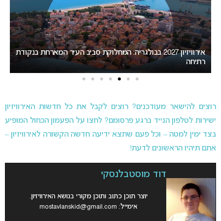
ת
המירוץ לאירוויזיון 2027: בורגס בדרך לחטוף לסופיה את האירוח
ב
רוצים להישאר מעודכנים? רוצים לקבל את כל חדשות האירוויזיון
ישירות לטלפון הנייד ברגע פרסומם? לחצו על הפעמון הכחול המופיע
בצד ימין למטה – וכל פעם שתצא ידיעה חדשה הקשורה לאירוויזיון –
אתם תיהיו הראשונים לדעת!
דוד מוסטבלנסקי
יוצר תוכן כתוב ותוכן מקורי בנושא האירוויזיון.
אימייל:
mostavlanskid@gmail.com