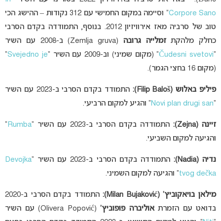
Corpore Sano
” וסיימה במקום החמישי עם 312 נקודות – ההישג הכי
טוב של סרביה מאז אירוויזיון 2012. בנוסף, התמודדה בקדם הסרבי
כחלק מלהקת
זמלייה גרובה
(Zemlja gruva) ב-2008 עם השיר
“
Čudesni svetovi
” (מקום שמיני) וב-2009 עם השיר “
Svejedno je
”
(מקום 16 בחצי הגמר).
פיליפ באלוש (Filip Baloš):
התמודד בקדם הסרבי ב-2023 עם השיר
“
Novi plan drugi san
” והגיע למקום הרביעי.
זיינה (Zejna):
התמודדה בקדם הסרבי ב-2023 עם השיר “
Rumba
”
והגיעה למקום השביעי.
נדיה (Nadia):
התמודדה בקדם הסרבי ב-2023 עם השיר “
Devojka
tvog dečka
” והגיעה למקום השמיני.
מילאן בויאקוביץ’ (Milan Bujaković):
התמודד בקדם הסרבי ב-2020
בדואט עם הזמרת
אוליברה פופוביץ’
(Olivera Popović) עם השיר