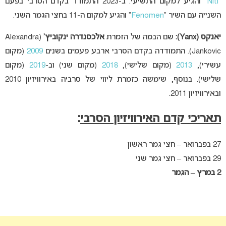
“
Niti
” והגיע למקום התשיעי. ב-2023 התמודד בקדם הסרבי בפעם
השנייה עם השיר “
Fenomen
” והגיע למקום ה-11 בחצי הגמר השני.
יאנקס (Yanx):
שם הבמה של הזמרת
אלכסנדרה ינקוביץ’
(Alexandra
Jankovic). התמודדה בקדם הסרבי ארבע פעמים בשנים
2009
(מקום
עשירי),
2013
(מקום שלישי),
2018
(מקום שני) וב-
2019
(מקום
שלישי). בנוסף, שימשה כזמרת ליווי של סרביה באירוויזיון 2010
ובאירוויזיון 2011.
תאריכי קדם האירוויזיון הסרבי
:
27 בפברואר – חצי גמר ראשון
29 בפברואר – חצי גמר שני
2 במרץ – הגמר