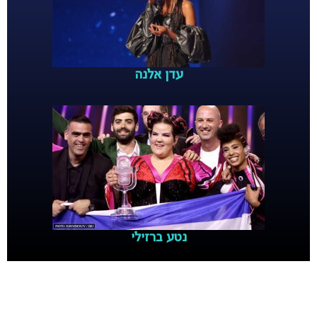
עדן אלנה
נטע ברזילי