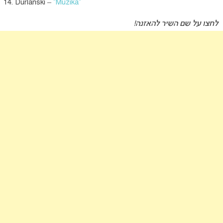
Durlanski –
“Muzika”
לחצו על שם השיר להאזנה!