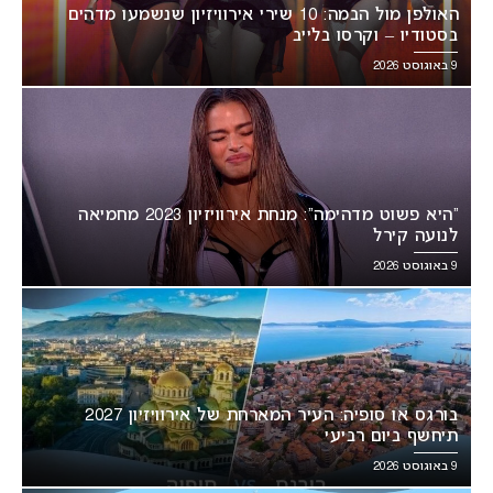
האולפן מול הבמה: 10 שירי אירוויזיון שנשמעו מדהים
בסטודיו – וקרסו בלייב
9 באוגוסט 2026
“היא פשוט מדהימה”: מנחת אירוויזיון 2023 מחמיאה
לנועה קירל
9 באוגוסט 2026
בורגס או סופיה: העיר המארחת של אירוויזיון 2027
תיחשף ביום רביעי
9 באוגוסט 2026