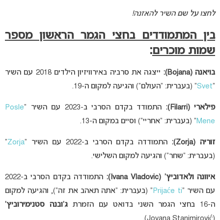
לחצו על שם השיר להאזנה!
בין המתמודדים בחצי הגמר הראשון מספר
שמות מוכרים
:
בויאנה (Bojana):
ייצגה את סרביה באירוויזיון הילדים 2018 עם השיר
“
Svet
” (בעברית: “העולם”) והגיעה למקום ה-19.
פילארי (Filarri):
התמודד בקדם הסרבי ב-2023 עם השיר “
Posle
Mene
” (בעברית: “אחריי”) וסיים במקום ה-13.
זוריה (Zorja):
התמודדה בקדם הסרבי ב-2022 עם השיר “
Zorja
”
(בעברית: “שחר”) והגיעה למקום השלישי.
איוונה ולאדוביץ’ (Ivana Vladovic):
התמודדה בקדם הסרבי ב-2022
עם השיר “
Prijaće ti
” (בעברית: “אתה תאהב את זה”), והגיעה למקום
ה-16 בחצי הגמר השני בדואט עם הזמרת
ג’ובנה סטנימירוביץ’
(Jovana Stanimirović).