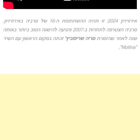
אירוויזיון 2024: זו תהיה ההשתתפות ה-16 של סרביה באירוויזיון.
סרביה הצטרפה לתחרות ב-2007 והגיעה להישגה הטוב ביותר באותה
שנה לאחר שהזמרת
מריה שריפוביץ’
זכתה במקום הראשון עם השיר
“Molitva”.