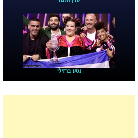
עדן אלנה
נטע ברזילי