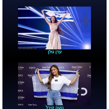
עדן גולן
נועה קירל