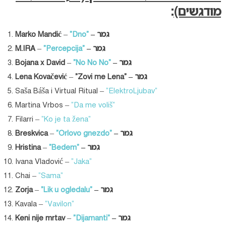
מודגשים)
:
– גמר
“Dno”
–
Marko Mandić
– גמר
“Percepcija”
–
M.IRA
– גמר
“No No No”
–
Bojana x David
“Zovi me Lena” – גמר
–
Lena Kovačević
Saša Báša i Virtual Ritual –
“ElektroLjubav”
Martina Vrbos –
“Da me voliš”
Filarri –
“Ko je ta žena”
– גמר
“Orlovo gnezdo”
–
Breskvica
– גמר
“Bedem”
–
Hristina
Ivana Vladović –
“Jaka”
Chai –
“Sama”
– גמר
“Lik u ogledalu”
–
Zorja
Kavala –
“Vavilon”
– גמר
“Dijamanti”
–
Keni nije mrtav