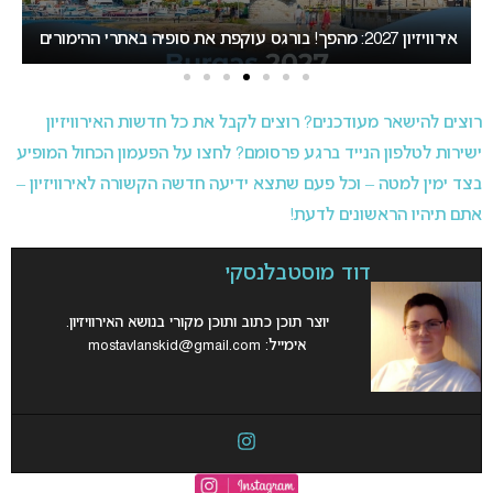
אירוויזיון 2027: ההכרזה על העיר המארחת צפויה לקרות בשבוע
הבא
עו
רוצים להישאר מעודכנים? רוצים לקבל את כל חדשות האירוויזיון
ישירות לטלפון הנייד ברגע פרסומם? לחצו על הפעמון הכחול המופיע
בצד ימין למטה – וכל פעם שתצא ידיעה חדשה הקשורה לאירוויזיון –
אתם תיהיו הראשונים לדעת!
דוד מוסטבלנסקי
יוצר תוכן כתוב ותוכן מקורי בנושא האירוויזיון.
אימייל:
mostavlanskid@gmail.com