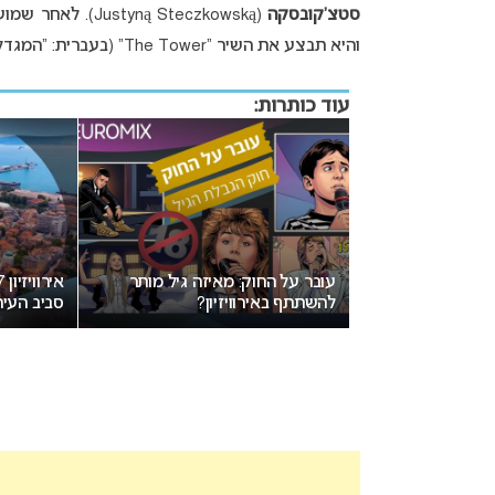
סטצ’קובסקה
(Justyną Steczkowską). לאחר שמועות רבות, הוכרזה בשני האחרון הזמרת
והיא תבצע את השיר “The Tower” (בעברית: “המגדל”) על בימת האירוויזיון.
עוד כותרות:
ון 2027: ההכרזה על העיר
עובר על החוק: מאיזה גיל מותר
רות בשבוע הבא
להשתתף באירוויזיון?
סביב העיר 