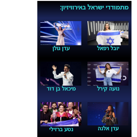
מתמודדי ישראל באירוויזיון:
יובל רפאל
עדן גולן
נועה קירל
מיכאל בן דוד
עדן אלנה
נטע ברזילי