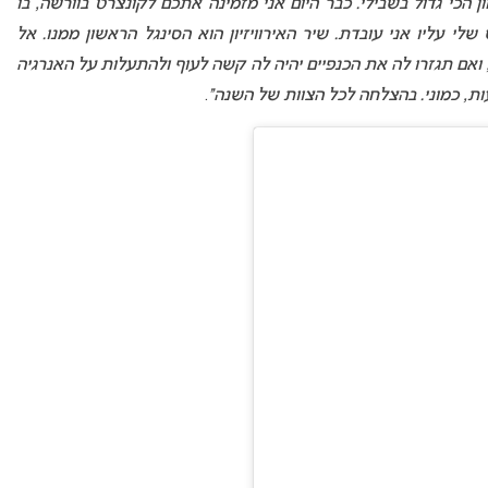
ר “Witch-er Tarohoro”. זה הניצחון הכי גדול בשבילי. כבר היום אני מזמינה אתכם לקונצרט בוורשה, בו
 עליו אני עובדת. שיר האירוויזיון הוא הסינגל הראשון ממנו. אל
אם תגזרו לה את הכנפיים יהיה לה קשה לעוף ולהתעלות על האנרגיה
עות, כמוני. בהצלחה לכל הצוות של השנה”
.