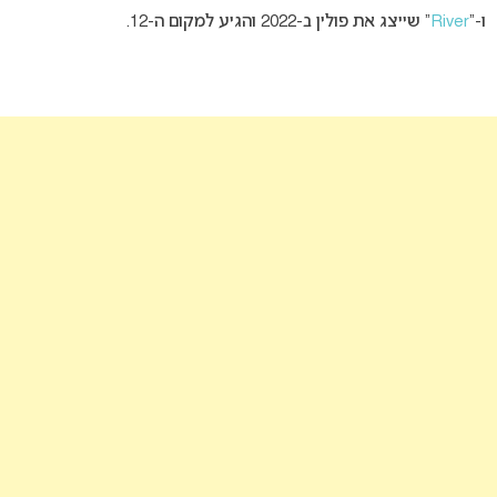
ו-“
River
” שייצג את פולין ב-2022 והגיע למקום ה-12.