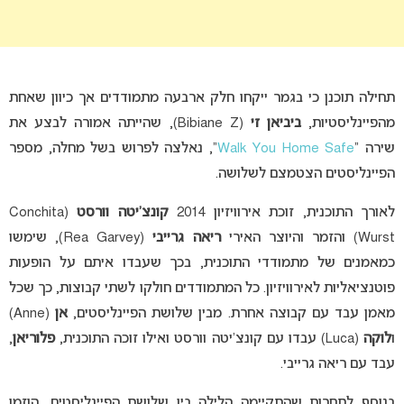
תחילה תוכנן כי בגמר ייקחו חלק ארבעה מתמודדים אך כיוון שאחת
מהפיינליסטיות,
ביביאן זי
(Bibiane Z), שהייתה אמורה לבצע את
שירה “
Walk You Home Safe
“, נאלצה לפרוש בשל מחלה, מספר
הפיינליסטים הצטמצם לשלושה.
לאורך התוכנית, זוכת אירוויזיון 2014
קונצ’יטה וורסט
(Conchita
Wurst) והזמר והיוצר האירי
ריאה גרייבי
(Rea Garvey), שימשו
כמאמנים של מתמודדי התוכנית, בכך שעבדו איתם על הופעות
פוטנציאליות לאירוויזיון. כל המתמודדים חולקו לשתי קבוצות, כך שכל
מאמן עבד עם קבוצה אחרת. מבין שלושת הפיינליסטים,
אן
(Anne)
ו
לוקה
(Luca) עבדו עם קונצ’יטה וורסט ואילו זוכה התוכנית,
פלוריאן
,
עבד עם ריאה גרייבי.
בנוסף לתחרות שהתקיימה הלילה בין שלושת הפיינליסטים, הוזמן