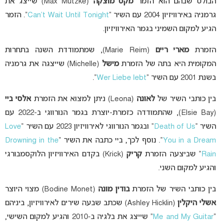
הבולט שבהם הוא הזמר
מקס מוצקה
(Max Mutzke) שייצג את
גרמניה באירוויזיון 2004 עם השיר “
Can’t Wait Until Tonight
“. הזמר
הגיע למקום השמיני בגמר האירוויזיון.
הזמרת
מארי ריים
(Marie Reim), שמתמודדת השנה בתחרות
המקומית היא בתה של הזמרת
מישל
(Michelle) שייצגה את גרמניה
בשנת 2001 עם השיר “
Wer Liebe lebt
“.
בין כותבי השיר של
לאונה
(Leona) ניתן למצוא את הזמרת
אלסי ביי
(
Elsie Bay), שהתמודדה כזמרת-יוצרת בגמר הנורווגי ב-2022 עם
השיר “
Death of Us
” ובגמר הנורווגי לאירוויזיון 2023 עם השיר “
Love
You in a Dream
“. נוסף לכך, ביי כתבה את השיר “
Drowning in the
Rain
” שביצעה הזמרת
קריק
(Krick) בקדם האירוויזיון הלוקסמבורגי
והגיע למקום השני.
בין כותבי השיר של הזמרת
בודין מונה
(Bodine Monet) מצוי היוצר
אשלי היקלין
(Ashley Hicklin) שכתב שבעה שירים לאירוויזיון, ביניהם
“
Me and My Guitar
” שייצג את בלגיה ב-2010 והגיע למקום השישי,