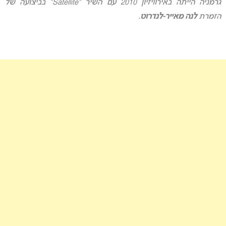
גרמניה הייתה באירוויזיון 2010 עם השיר “Satellite” בביצועה של
הזמרת
לנה מאייר-לנדרוט
.