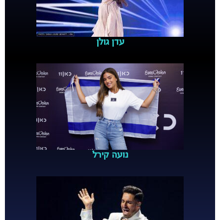
עדן גולן
נועה קירל