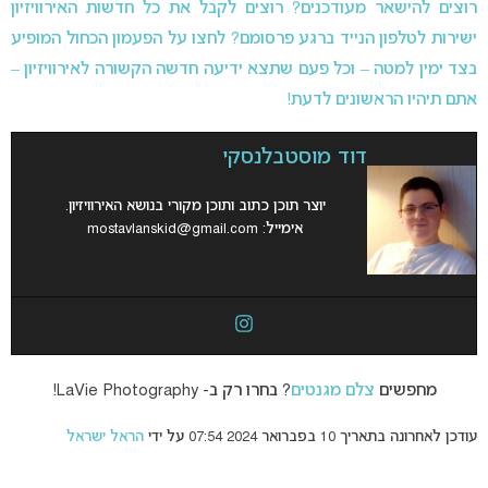
רוצים להישאר מעודכנים? רוצים לקבל את כל חדשות האירוויזיון
ישירות לטלפון הנייד ברגע פרסומם? לחצו על הפעמון הכחול המופיע
בצד ימין למטה – וכל פעם שתצא ידיעה חדשה הקשורה לאירוויזיון –
אתם תיהיו הראשונים לדעת!
דוד מוסטבלנסקי
יוצר תוכן כתוב ותוכן מקורי בנושא האירוויזיון.
אימייל:
mostavlanskid@gmail.com
מחפשים
צלם מגנטים
? בחרו רק ב- LaVie Photography!
עודכן לאחרונה בתאריך 10 בפברואר 2024 07:54 על ידי
הראל ישראל