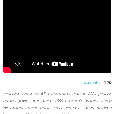
מקור:
eurovisionfun
.
אירוויזיון 2024: זו תהיה ההשתתפות ה-67 של גרמניה באירוויזיון.
גרמניה הצטרפה לתחרות ב-1956, הייתה אחת משבע המדינות
המייסדות וזכתה בה פעמיים לאורך השנים. זכייתה האחרונה של