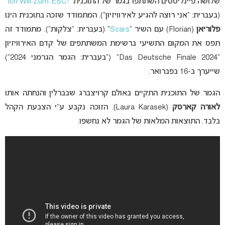
שלושה פיינליסטים השתתפו בגמר של התוכנית “
!Ich Will Zum ESC
”
(בעברית: “אני רוצה להגיע לאירוויזיון”). המתמודד שזכה בתוכנית הינו
פלוריאן
(Florian) עם השיר “
Scars
” (בעברית: “צלקות”). מתמודד זה
תפס את המקום התשיעי ברשימת המשתתפים של קדם האירוויזיון
“Das Deutsche Finale 2024” (“בעברית: הגמר הגרמני 2024”)
שייערך ב-16 בפברואר.
הגמר של התוכנית התקיים באולם קרויצברג שבברלין והנחתה אותו
לאורה קארסק
(Laura Karasek). הזוכה נקבע ע”י הצבעת הקהל
בלבד. התוצאות המלאות של הגמר לא נחשפו.