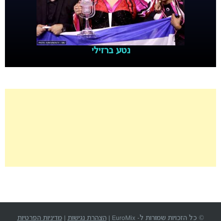
נטע ברזילי
© כל הזכויות שמורות ל- EuroMix |
הצהרת נגישות
|
מדיניות הפרטיות