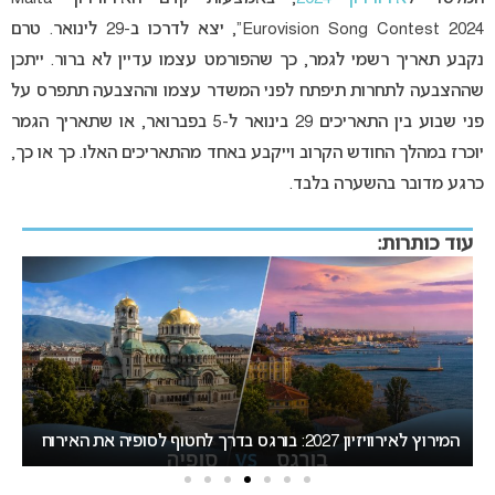
Eurovision Song Contest 2024”, יצא לדרכו ב-29 לינואר. טרם
נקבע תאריך רשמי לגמר, כך שהפורמט עצמו עדיין לא ברור. ייתכן
שההצבעה לתחרות תיפתח לפני המשדר עצמו וההצבעה תתפרס על
פני שבוע בין התאריכים 29 בינואר ל-5 בפברואר, או שתאריך הגמר
יוכרז במהלך החודש הקרוב וייקבע באחד מהתאריכים האלו. כך או כך,
כרגע מדובר בהשערה בלבד.
עוד כותרות:
ת
המירוץ לאירוויזיון 2027: בורגס בדרך לחטוף לסופיה את האירוח
ב