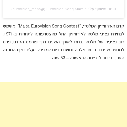
פוסט משותף על ידי ‏‎Eurovision Song Malta‎‏ (@‏‎eurovision_malta‎‏)
קדם האירוויזיון המלטזי, “Malta Eurovision Song Contest”, משמש
לבחירת נציגי מלטה לאירוויזיון החל מהצטרפותה לתחרות ב-1971.
רוב נציגיה של מלטה נבחרו לאורך השנים דרך פורמט הקדם, פרט
למספר שנים בודדות. מלטה נחשבת כיום למדינה בעלת זמן ההמתנה
הארוך ביותר לזכייתה הראשונה – 53 שנה.