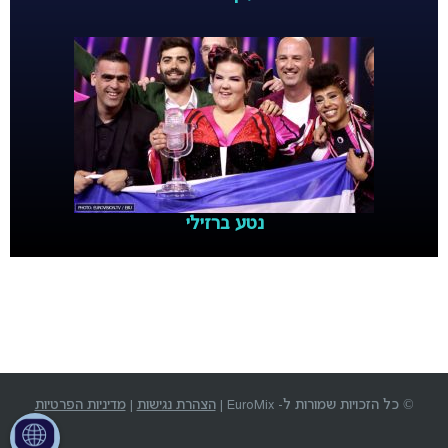
נטע ברזילי
© כל הזכויות שמורות ל- EuroMix |
הצהרת נגישות
|
מדיניות הפרטיות