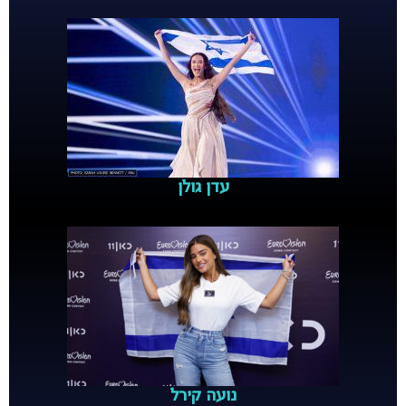
עדן גולן
נועה קירל