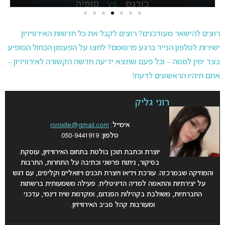
רוצים להישאר מעודכנים? רוצים לקבל את כל חדשות האירוויזיון
ישירות לטלפון הנייד ברגע פרסומם? לחצו על הפעמון הכחול המופיע
בצד ימין למטה – וכל פעם שתצא ידיעה חדשה הקשורה לאירוויזיון –
אתם תיהיו הראשונים לדעת!
רוני גליק
אימייל:
ronixite@gmail.com
טלפון: 050-9441919
יוצרת וכתבת תוכן בולטת בתחום האירוויזיון, עוסקת
בסיקור, ניתוח פרשני וכתיבה על התחרות, התרבות
והמוזיקה שבמרכזה. עורכת וידיאו ויוצרת תכנים ויזואליים וקליפים, עם דגש
על יצירתיות והתאמה למדיה הדיגיטלית. פעילה משמעותית ברשתות
החברתיות, משולבת בקהילות הפנדום, ומקדמת שיח דינמי, עדכני
ומעורבות קהל סביב האירוויזיון.