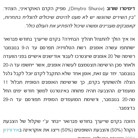
דימיטרו שורוב
(Dmytro Shurov), מפיק הקדם האוקראיני, הצהיר:
“בין השירים שהוגשו יש לא מעט להיטים שיכולים להצליח בתחרות,
קאמבקים מעניינים ומשהו שיכול להפתיע את העולם כולו”
.
אז איך הולך להתנהל תהליך הבחירה? בקדם שייערך בחודש פברואר
ישתתפו עשרה אומנים. רשת הטלוויזיה תפרסם עד ה-9 בנובמבר
רשימה של 20 אומנים שיצטרכו לעבור אודישנים אישיים בפני הוועדה
ולאחר מכן הרשימה תצטמצם לעשרה אומנים, אשר ייחשפו עד ה-20
בנובמבר. יחד עם זאת, אומן אחד שלא התקבל לקדם יוכל לקבל גלגל
הצלה ולהשתתף בקדם, כך שרשימת האומנים הסופית תכלול 11
מועמדים. ההצבעה תהיה פתוחה באינטרנט למשך חודש ימים החל
מה-20 בנובמבר, ורשימת המועמדים הסופית תפורסם עד ה-29
בדצמבר.
הזוכה בקדם שייערך בחודש פברואר ייבחר ע”י שקלול של הצבעת
הקהל (50%) והצבעת השופטים (50%) וייצג את אוקראינה ב
אירוויזיון