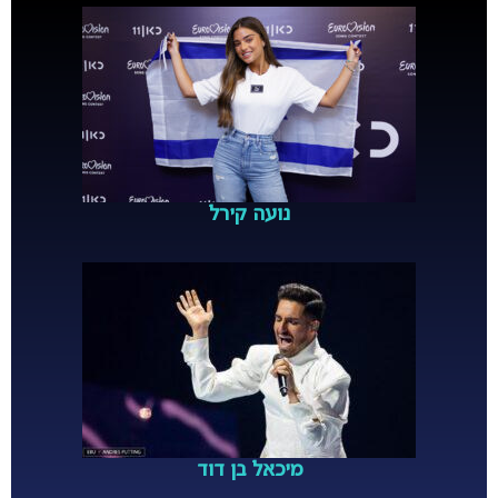
נועה קירל
מיכאל בן דוד