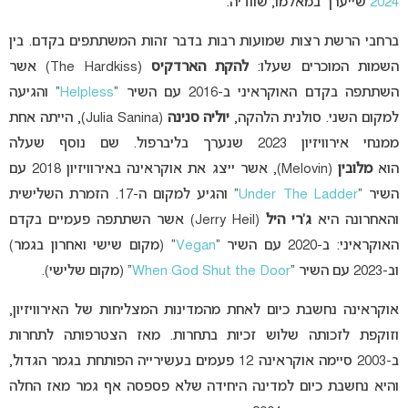
2024
שייערך במאלמו, שוודיה.
ברחבי הרשת רצות שמועות רבות בדבר זהות המשתתפים בקדם. בין
השמות המוכרים שעלו:
להקת הארדקיס
(The Hardkiss) אשר
השתתפה בקדם האוקראיני ב-2016 עם השיר “
Helpless
” והגיעה
למקום השני. סולנית הלהקה,
יוליה סנינה
(Julia Sanina), הייתה אחת
ממנחי אירוויזיון 2023 שנערך בליברפול. שם נוסף שעלה
הוא
מלובין
(Melovin), אשר ייצג את אוקראינה באירוויזיון 2018 עם
השיר “
Under The Ladder
” והגיע למקום ה-17. הזמרת השלישית
והאחרונה היא
ג’רי היל
(Jerry Heil) אשר השתתפה פעמיים בקדם
האוקראיני: ב-2020 עם השיר “
Vegan
” (מקום שישי ואחרון בגמר)
וב-2023 עם השיר “
When God Shut the Door
” (מקום שלישי).
אוקראינה נחשבת כיום לאחת מהמדינות המצליחות של האירוויזיון,
וזוקפת לזכותה שלוש זכיות בתחרות. מאז הצטרפותה לתחרות
ב-2003 סיימה אוקראינה 12 פעמים בעשירייה הפותחת בגמר הגדול,
והיא נחשבת כיום למדינה היחידה שלא פספסה אף גמר מאז החלה