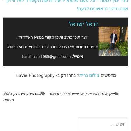
בצד ימין למטה – וכל פעם שתצא ידיעה חדשה הקשורה לאירוויזיון –
אתם תיהיו הראשונים לדעת!
הראל ישראל
יוצר תוכן כתוב ותוכן מקורי בנושא האירוויזיון.
צופה בתחרות מאז 2006. חבר צוות ביורומיקס מאז 2021.
אימייל:
harel.israel1989@gmail.com
מחפשים
צילום ברית
? בחרו רק ב- LaVie Photography!
אוקראינה באירוויזיון
,
אירוויזיון 2024
,
חדשות
אוקראינה
,
אירוויזיון 2024
,
חדשות