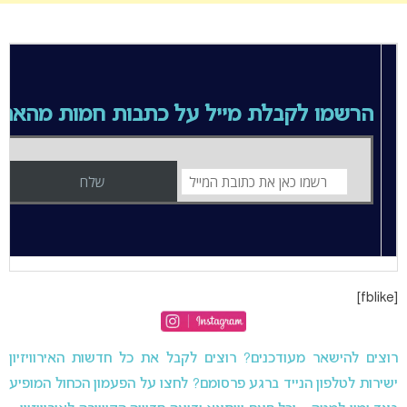
הרשמו לקבלת מייל על כתבות חמות מהאת
[fblike]
רוצים להישאר מעודכנים? רוצים לקבל את כל חדשות האירוויזיון
ישירות לטלפון הנייד ברגע פרסומם? לחצו על הפעמון הכחול המופיע