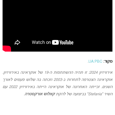
מקור:
UA:PBC
.
אירוויזיון 2024: זו תהיה ההשתתפות ה-19 של אוקראינה באירוויזיון.
אוקראינה הצטרפה לתחרות ב-2003 וזכתה בה שלוש פעמים לאורך
השנים. זכייתה האחרונה של אוקראינה הייתה באירוויזיון 2022 עם
השיר “Stefania” בביצועה של להקת
קאלוש אורקסטרה
.