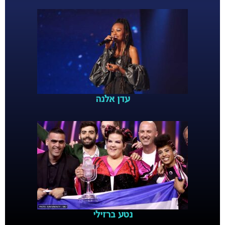
עדן אלנה
נטע ברזילי