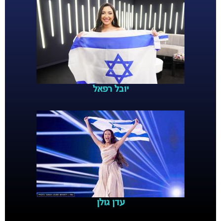
יובל רפאל
עדן גולן