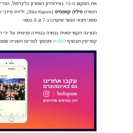
את המקום ה-12 באירוויזיון האחרון בליברפול,
הזמרת
סיליה קאפסיס
(Silia Kapsis), ילידת סידני שבאוסטרליה, תייצג את קפריסין ב
משני חצאי הגמר שיערכו ב-7 וב-9 במאי.
הנציגה הקפריסאית נבחרה בבחירה פנימית על ידי רש
קפריסין תצטרף
לבלגיה
ותהפוך למדינה השנייה שמכר