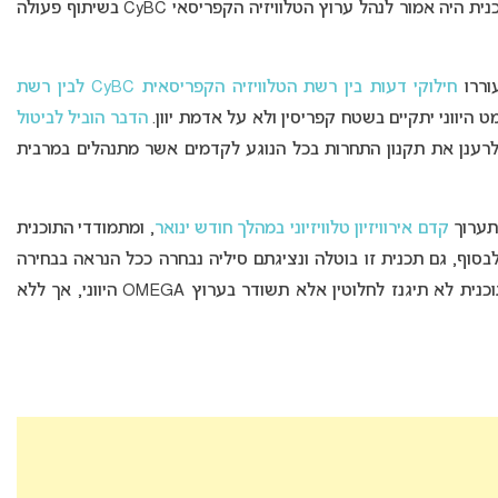
. את התוכנית היה אמור לנהל ערוץ הטלוויזיה הקפריסאי CyBC בשיתוף פעולה
וררו
חילוקי דעות בין רשת הטלוויזיה הקפריסאית CyBC לבין רשת
 היווני יתקיים בשטח קפריסין ולא על אדמת יוון.
הדבר הוביל לביטול
 גרם לאיגוד השידור האירופי, ה-EBU, לרענן את תקנון התחרות בכל הנוגע לקדמים אשר מתנהלים במרבית
תערוך
קדם אירוויזיון טלוויזיוני במהלך חודש ינואר
, ומתמודדי התוכנית
ית זו. לבסוף, גם תכנית זו בוטלה ונציגתם סיליה נבחרה ככל הנראה בבחירה
פנימית. ומה באשר לעתידה של “Fame Story”? התוכנית לא תיגנז לחלוטין אלא תשודר בערוץ OMEGA היווני, אך ללא