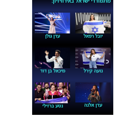
מתמודדי ישראל באירוויזיון:
יובל רפאל
עדן גולן
נועה קירל
מיכאל בן דוד
עדן אלנה
נטע ברזילי