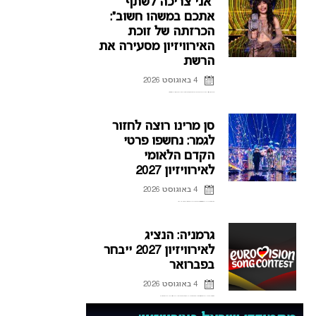
“אני צריכה לשתף
אתכם במשהו חשוב”:
הכרזתה של זוכת
האירוויזיון מסעירה את
הרשת
4 באוגוסט 2026
לורין (Loreen), זוכת אירוויזיון 2012 ו-2023 דוחה את הופעותיה בחודשים הקרובים, וברשת כבר נשאלת השאלה אם היא תחזור לקדם האירוויזיון השוודי.
סן מרינו רוצה לחזור
לגמר: נחשפו פרטי
הקדם הלאומי
לאירוויזיון 2027
4 באוגוסט 2026
אחרי כישלונות רבים בהעפלה לגמר האירוויזיון, סן מרינו חושפת את פרטי הקדם הלאומי לאירוויזיון 2027 ומקווה להגיע לפסגה
גרמניה: הנציג
לאירוויזיון 2027 ייבחר
בפברואר
4 באוגוסט 2026
אחרי שנים של אכזבות על הבמה האירופית, גרמניה מנסה למצוא את הנוסחה להצלחה, וחושפת פרטים חדשים על הקדם לאירוויזיון 2027 ועל תהליך בחירת הנציג הבא.