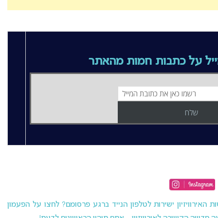
יל על כתבות חמות מהאתר
האירוויזיון ישירות לטלפון הנייד ברגע פרסומם? לחצו על הפעמון