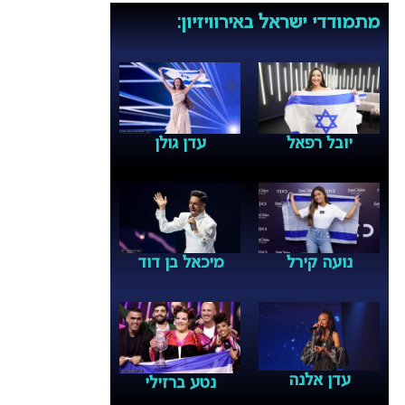
מתמודדי ישראל באירוויזיון:
יובל רפאל
עדן גולן
נועה קירל
מיכאל בן דוד
עדן אלנה
נטע ברזילי