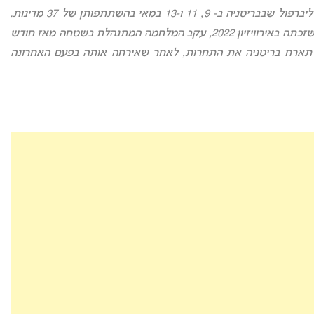
אירוויזיון 2023: תחרות האירוויזיון ה-67 תיערך בעיר ליברפול שבבריטניה ב- 9, 11 ו-13 במאי בהשתתפותן של 37 מדינות.
בריטניה תארח את התחרות במקומה של אוקראינה שזכתה באירוויזיון 2022, עקב המלחמה המתנהלת בשטחה מאז חודש
תארח בריטניה את התחרות, לאחר שאירחה אותה בפעם האחרונה