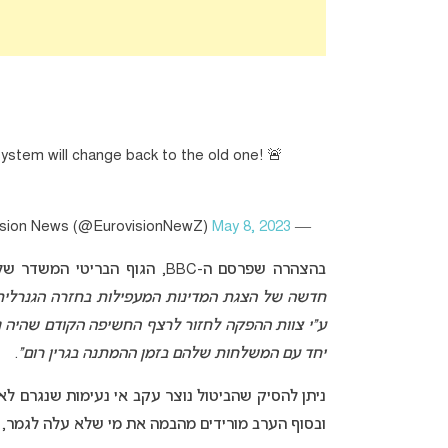
system will change back to the old one! 🚨
May 8, 2023
— Eurovision News (@EurovisionNewZ)
בהצהרה שפרסם ה-BBC, הגוף הבריטי המשדר של האירוויזיון השנה, נמסר במשותף עם ה-EBU:
ע”י צוות ההפקה לחזור לרצף החשיפה הקודם שהיה נה
יחד עם המשלחות שלהם בזמן ההמתנה בגרין רום”
.
ניתן להסיק שהביטול נוצר עקב אי נעימות שנגרם לא
ובסוף הערב מורידים מהבמה את מי שלא עלה לגמר, 