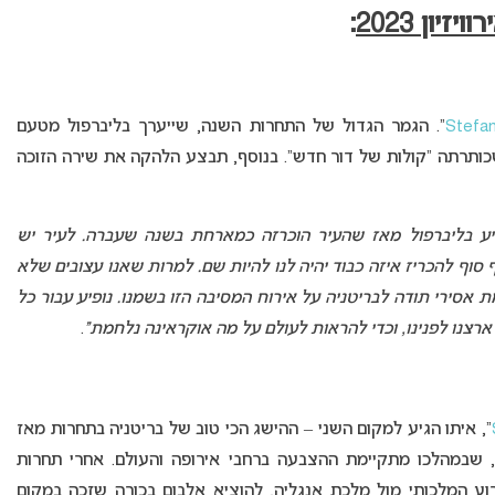
ון 2023
:
Stefan
“. הגמר הגדול של התחרות השנה, שייערך בליברפול מטעם
ותרתה “קולות של דור חדש”. בנוסף, תבצע הלהקה את שירה הזוכה
פיע בליברפול מאז שהעיר הוכרזה כמארחת בשנה שעברה. לעיר יש
סוף להכריז איזה כבוד יהיה לנו להיות שם. למרות שאנו עצובים שלא
מת אסירי תודה לבריטניה על אירוח המסיבה הזו בשמנו. נופיע עבור כל
ן ארצנו לפנינו, וכדי להראות לעולם על מה אוקראינה נלחמת”
.
“, איתו הגיע למקום השני – ההישג הכי טוב של בריטניה בתחרות מאז
שור הראשון, שבמהלכו מתקיימת ההצבעה ברחבי אירופה והעולם. אחרי תחרות
רוע המלכותי מול מלכת אנגליה, להוציא אלבום בכורה שזכה במקום