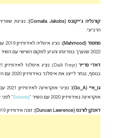
קורנליה ג’ייקובס (Cornalia Jakobs):
נציגת שוודיה לאירוויזי
הרביעי.
מחמוד (Mahmood):
נציג איטליה לאירוויזיון 2019 עם השיר “
2022 שנערך במדינתו והגיע למקום השישי עם השיר “
דאדי פרייר
(Daði Freyr): נציג איסלנד לאירוויזיון 2021 עם השיר “
בנוסף, נבחר לייצג את איסלנד באירוויזיון 2020 עם השיר “
:
גו_איי (Go_A)
נציגי אוקראינה לאירוויזיון 2021 עם השיר “
אוקראינה באירוויזיון 2020 עם השיר “
Solovey
” לפני 
דאנקן לורנס (Duncan Lawrence):
זוכה אירוויזיון 2019 מטעם הולנד עם השיר “