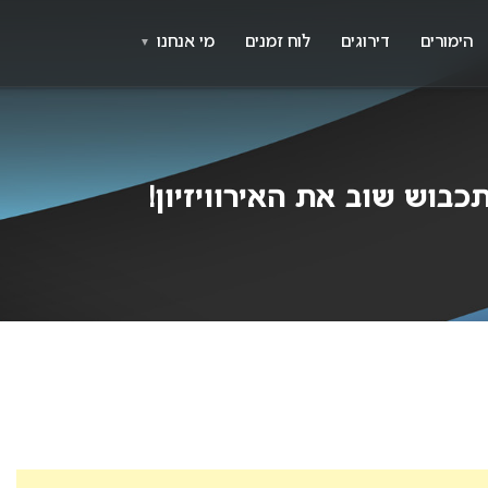
X
א
הימורים
דירוגים
לוח זמנים
מי אנחנו
▼