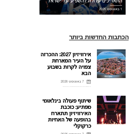
התאריכים עלולה להשפיע על ישראל
1 באוגוסט 2026
הכתבות החדשות ביותר
אירוויזיון 2027: ההכרזה
על העיר המארחת
צפויה לקרות בשבוע
הבא
7 באוגוסט 2026
ההכרזה על העיר המארחת של אירוויזיון 2027 בבולגריה, תתקיים על פי הדיווחים בשבוע הבא. רשת הטלוויזיה הבולגרית, BNT, מתייחסת לראשונה לפרסומים על חילוקי דעות עם ממשלת בולגריה על נושא בחירת ...
שיתוף פעולה בינלאומי
מפתיע: כוכבת
האירוויזיון תתארח
בהופעה של האחיות
כרקוקלי