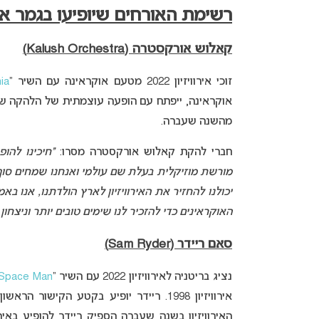
רשימת האורחים שיופיעו בגמר אירוויזי
קאלוש אורקסטרה (Kalush Orchestra)
זוכי אירוויזיון 2022 מטעם אוקראינה עם השיר “
ia
אוקראינה, ייפתח עם הופעה עוצמתית של הלהקה שכ
מהשנה שעברה.
חברי להקת קאלוש אורקסטרה מסרו:
“חיכינו להו
מורשת מוזיקלית בעלת שם עולמי ואנחנו שמחים סוף 
יכולנו להחזיר את האירוויזיון לארץ הולדתנו, אנו בא
האוקראינים כדי להזכיר לנו שימים טובים יותר וניצחו
סאם ריידר (Sam Ryder)
נציג בריטניה לאירוויזיון 2022 עם השיר “
Space Man
אירוויזיון 1998. ריידר יופיע בקטע הקי
האירוויזיון בשנה שעברה הספיק ריידר להופיע באי