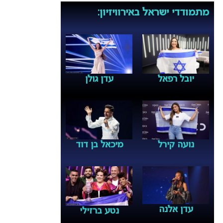
מתמודדי ישראל באירוויזיון:
יובל רפאל
עדן גולן
נועה קירל
מיכאל בן דוד
עדן אלנה
נטע ברזילי