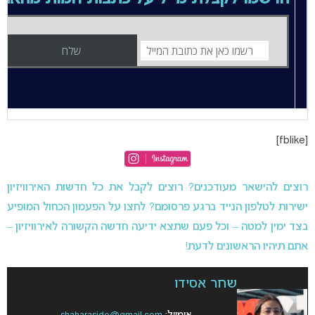
[fblike]
רוצים להישאר מעודכנים? רוצים לקבל את כל חדשות האירוויזיון
ישירות לטלפון הנייד ברגע פרסומם? לחצו על הפעמון הכחול המופיע
בצד ימין למטה – וכל פעם שתצא ידיעה חדשה הקשורה לאירוויזיון –
אתם תיהיו הראשונים לדעת!
שחר אסידו