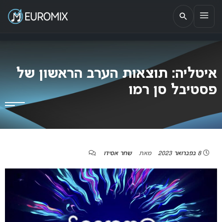
EUROMIX
אתר הבית של האירוויזיון בישראל
איטליה: תוצאות הערב הראשון של
פסטיבל סן רמו
8 בפברואר 2023
מאת
שחר אסידו