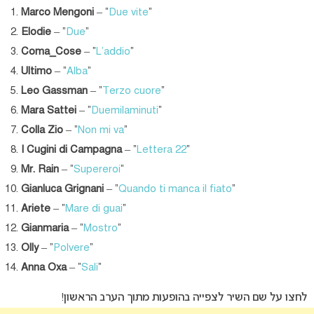
Marco Mengoni
– “
Due vite
“
Elodie
– “
Due
“
Coma_Cose
– “
L’addio
“
Ultimo
– “
Alba
“
Leo Gassman
– “
Terzo cuore
“
Mara Sattei
– “
Duemilaminuti
“
Colla Zio
– “
Non mi va
“
I Cugini di Campagna
– “
Lettera 22
“
Mr. Rain
– “
Supereroi
“
Gianluca Grignani
– “
Quando ti manca il fiato
“
Ariete
– “
Mare di guai
“
Gianmaria
– “
Mostro
“
Olly
– “
Polvere
“
Anna Oxa
– “
Sali
“
לחצו על שם השיר לצפייה בהופעות מתוך הערב הראשון!