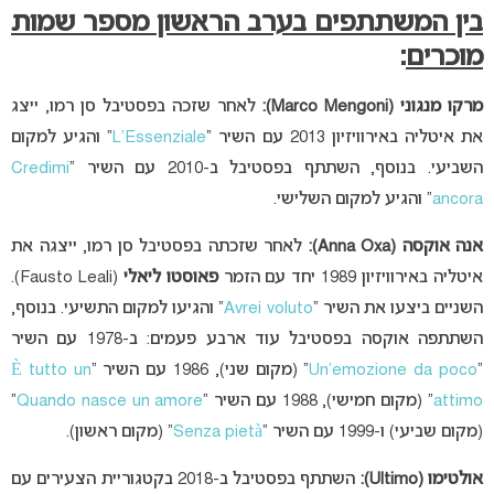
בין המשתתפים בערב הראשון מספר שמות
מוכרים
:
מרקו מנגוני (Marco Mengoni):
לאחר שזכה בפסטיבל סן רמו, ייצג
את איטליה באירוויזיון 2013 עם השיר “
L’Essenziale
” והגיע למקום
השביעי. בנוסף, השתתף בפסטיבל ב-2010 עם השיר “
Credimi
ancora
” והגיע למקום השלישי.
אנה אוקסה (Anna Oxa):
לאחר שזכתה בפסטיבל סן רמו, ייצגה את
איטליה באירוויזיון 1989 יחד עם הזמר
פאוסטו ליאלי
(Fausto Leali).
השניים ביצעו את השיר “
Avrei voluto
” והגיעו למקום התשיעי. בנוסף,
השתתפה אוקסה בפסטיבל עוד ארבע פעמים: ב-1978 עם השיר
“
Un’emozione da poco
” (מקום שני), 1986 עם השיר “
È tutto un
attimo
” (מקום חמישי), 1988 עם השיר “
Quando nasce un amore
”
(מקום שביעי) ו-1999 עם השיר “
Senza pietà
” (מקום ראשון).
אולטימו (Ultimo):
השתתף בפסטיבל ב-2018 בקטגוריית הצעירים עם