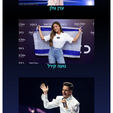
עדן גולן
נועה קירל