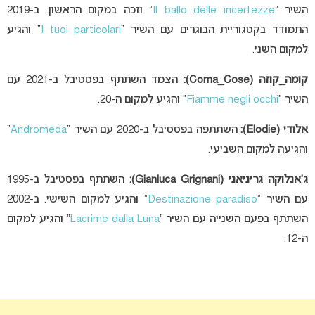
השיר “
Il ballo delle incertezze
” וזכה במקום הראשון. ב-2019
התמודד בקטגוריית הבוגרים עם השיר “
I tuoi particolari
” והגיע
למקום השני.
קומה_קוזה (Coma_Cose):
הצמד השתתף בפסטיבל ב-2021 עם
השיר “
Fiamme negli occhi
” והגיע למקום ה-20.
אלודי (Elodie):
השתתפה בפסטיבל ב-2020 עם השיר “
Andromeda
”
והגיעה למקום השביעי.
ג’אנלוקה גריניאני (Gianluca Grignani):
השתתף בפסטיבל ב-1995
עם השיר “
Destinazione paradiso
” והגיע למקום השישי. ב-2002
השתתף בפעם השנייה עם השיר “
Lacrime dalla Luna
” והגיע למקום
ה-12.