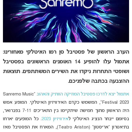
הערב הראשון של פסטיבל סן רמו האיטלקי
מאחורינו:
אתמול עלו להופיע 14 האומנים הראשונים בפסטיבל
ושופטי התחרות ניקדו את השירים המשתתפים. תוצאות
ההצבעה בכתבה שלפניכם.
אתמול יצא לדרכו פסטיבל המוזיקה הוותיק והאהוב
“Sanremo Music
Festival 2023”, המשמש כקדם האירוויזיון האיטלקי. המופע אמש
היה הראשון מתוך חמישה שיתקיימו בין התאריכים 7-11 בפברואר,
בסיומם ייבחר הנציג האיטלקי ל
אירוויזיון 2023
. כל המופעים יארחו
בתיאטרון “אריסטון” (Teatro Ariston), המארח את הפסטיבל מאז