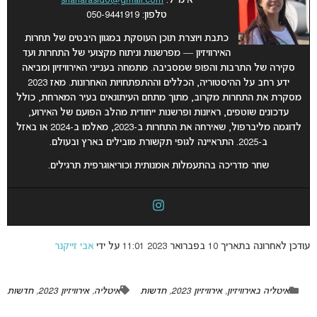
אימייל:
shaharasido@gmail.com
טלפון: 050-9441919
כתבת ויוצרת תוכן העוסקת במגוון היבטים של תחרות
האירוויזיון — מפרשנות וניתוח מקצועי של התחרות ועד
סקירה של התרבות והפופ שמסביבה. מתמחה בענייני האירוויזיון ומביאה
ידע רחב על ההיסטוריה, הכללים וההתפתחויות האחרונות. מאז 2023
מסקרת את התחרות מקרוב, מתוך מתחם העיתונאים בעיר המארחת, כולל
עדכונים שוטפים, ראיונות ופרשנות ייחודית מהלב הפועם של האירוע,
לדוגמה מליברפול, שאירחה את התחרות ב-2023, מאלמו ב-2024 או באזל
ב-2025.
התראיינה לגופי תקשורת מובילים בארץ ובעולם.
שחר מדריכה בהתעמלות אומנותית וכוריאוגרפית תרגילים.
עודכן לאחרונה בתאריך 10 בפברואר 2023 11:01 על ידי
אבי זייקנר
איטליה באירוויזיון
,
אירוויזיון 2023
,
חדשות
איטליה
,
אירוויזיון 2023
,
חדשות