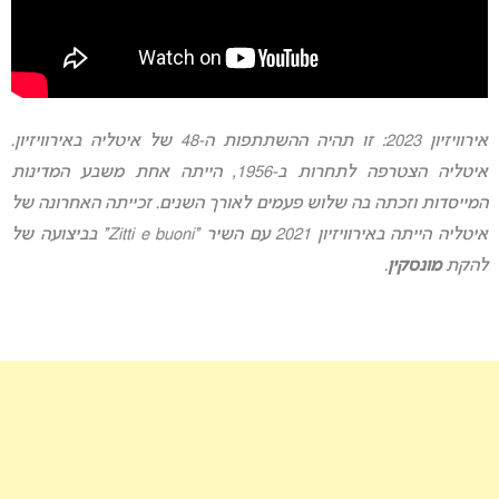
אירוויזיון 2023: זו תהיה ההשתתפות ה-48 של איטליה באירוויזיון.
איטליה הצטרפה לתחרות ב-1956, הייתה אחת משבע המדינות
המייסדות ו
זכתה בה שלוש פעמים לאורך השנים. זכייתה האחרונה של
איטליה הייתה באירוויזיון 2021 עם השיר “Zitti e buoni” בביצועה של
להקת
מונסקין
.