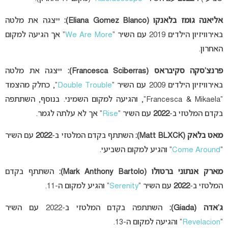
אליאנה גומז בלאנקו
(Eliana Gomez Blanco):
ייצגה את מלטה
באירוויזיון הילדים 2019 עם השיר “
We Are More
” אך הגיעה למקום
האחרון.
פרנצ’סקה סקיבראס (Francesca Sciberras):
ייצגה את מלטה
באירוויזיון הילדים 2009 עם השיר “
Double Trouble
“, כחלק מהצמד
“Francesca & Mikaela”, והגיעה למקום השמיני. בנוסף,
השתתפה
בקדם המלטזי ב-
2022
עם השיר “
Rise
” אך לא עלתה לגמר.
מאט בלאק (Matt BLXCK):
השתתף בקדם המלטזי ב-
2022
עם השיר
“
Come Around
” והגיע למקום השביעי.
מארק אנתוני ברטולו
(Mark Anthony Bartolo):
השתתף בקדם
המלטזי ב-
2022
עם השיר “
Serenity
” והגיע למקום ה-11.
ג’אדה
(Giada):
השתתפה בקדם המלטזי ב-2022 עם השיר
“
Revelacion
” והגיעה למקום ה-13.