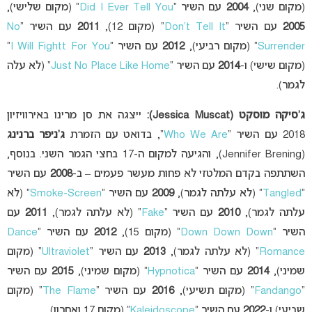
(מקום שני),
2004
עם השיר “
Did I Ever Tell You
” (מקום שלישי),
2005
עם השיר “
Don’t Tell It
” (מקום 12),
2011
עם השיר “
No
Surrender
” (מקום רביעי),
2012
עם השיר “
I Will Fightt For You
”
(מקום שישי) ו-
2014
עם השיר “
Just No Place Like Home
” (לא עלה
לגמר).
ג’סיקה מוסקט (Jessica Muscat):
ייצגה את סן מרינו באירוויזיון
2018 עם השיר “
Who We Are
“, בדואט עם הזמרת
ג’ניפר ברנינג
(Jennifer Brening), והגיעה למקום ה-17 בחצי הגמר השני. בנוסף,
השתתפה בקדם המלטזי לא פחות מעשר פעמים – ב-
2008
עם השיר
“
Tangled
” (לא עלתה לגמר),
2009
עם השיר “
Smoke-Screen
” (לא
עלתה לגמר),
2010
עם השיר “
Fake
” (לא עלתה לגמר),
2011
עם
השיר “
Down Down Down
” (מקום 15),
2012
עם השיר “
Dance
Romance
” (לא עלתה לגמר),
2013
עם השיר “
Ultraviolet
” (מקום
שמיני),
2014
עם השיר “
Hypnotica
” (מקום שמיני),
2015
עם השיר
“
Fandango
” (מקום תשיעי),
2016
עם השיר “
The Flame
” (מקום
שביעי) ו-
2022
עם השיר “
Kaleidoscope
” (מקום 17 ואחרון).