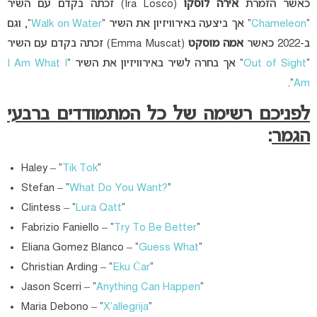
כאשר הזמרת
אירה לוסקו
(Ira Losco) זכתה בקדם עם השיר
“
Chameleon
” אך ביצעה באירוויזיון את השיר “
Walk on Water
“, וגם
ב-2022 כאשר
אמה מוסקט
(Emma Muscat) זכתה בקדם עם השיר
“
Out of Sight
” אך בחרה לשיר באירוויזיון את השיר “
I Am What I
“.
Am
לפניכם רשימה של כל המתמודדים ברבעי
הגמר
:
Haley – “
Tik Tok
“
Stefan – “
What Do You Want?
“
Clintess – “
Lura Qatt
“
Fabrizio Faniello – “
Try To Be Better
“
Eliana Gomez Blanco – “
Guess What
“
Christian Arding – “
Eku Ċar
“
Jason Scerri – “
Anything Can Happen
“
Maria Debono – “
X’allegrija
“