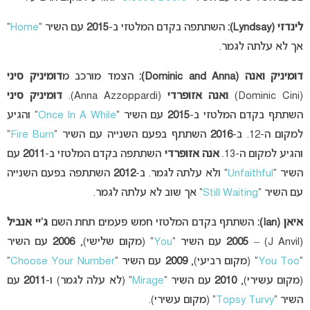
לינדזי
(Lyndsay):
השתתפה בקדם המלטזי ב-
2015
עם השיר “
Home
”
אך לא עלתה לגמר.
דומיניק ואנה
(Dominic and Anna):
הצמד מורכב מ
דומיניק סיני
(Dominic Cini)
ואנה אזופרדי
(Anna Azzoppardi).
דומיניק סיני
השתתף בקדם המלטזי ב-
2015
עם השיר “
Once In A While
” והגיע
למקום ה-12. ב-
2016
השתתף בפעם השנייה עם השיר “
Fire Burn
”
והגיע למקום ה-13.
אנה אזופרדי
השתתפה בקדם המלטזי ב-
2011
עם
השיר “
Unfaithful
” ולא עלתה לגמר. ב-
2012
השתתפה בפעם השנייה
עם השיר “
Still Waiting
” אך שוב לא עלתה לגמר.
איאן
(Ian):
השתתף בקדם המלטזי חמש פעמים תחת השם
ג’יי אנביל
(J Anvil) –
2005
עם השיר “
You
” (מקום שלישי),
2006
עם השיר
“
You Too
” (מקום רביעי),
2009
עם השיר “
Choose Your Number
”
(מקום עשירי),
2010
עם השיר “
Mirage
” (לא עלה לגמר) ו-
2011
עם
השיר “
Topsy Turvy
” (מקום עשירי).