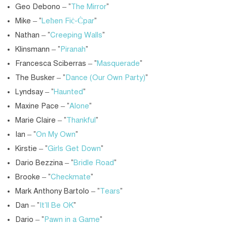
Geo Debono – “
The Mirror
“
Mike – “
Leħen Fiċ-Ċpar
“
Nathan – “
Creeping Walls
“
Klinsmann – “
Piranah
“
Francesca Sciberras – “
Masquerade
“
The Busker – “
Dance (Our Own Party)
“
Lyndsay – “
Haunted
“
Maxine Pace – “
Alone
“
Marie Claire – “
Thankful
“
Ian – “
On My Own
“
Kirstie – “
Girls Get Down
“
Dario Bezzina – “
Bridle Road
“
Brooke – “
Checkmate
“
Mark Anthony Bartolo – “
Tears
“
Dan – “
It’ll Be OK
“
Dario – “
Pawn in a Game
“