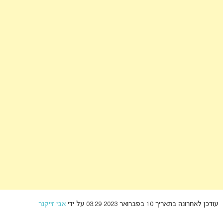
עודכן לאחרונה בתאריך 10 בפברואר 2023 03:29 על ידי
אבי זייקנר