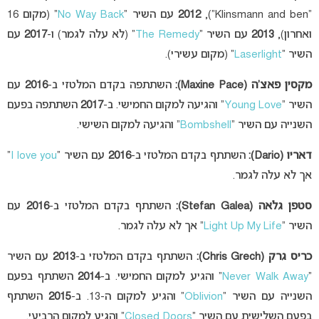
“Klinsmann and ben”),
2012
עם השיר “
No Way Back
” (מקום 16
ואחרון),
2013
עם השיר “
The Remedy
” (לא עלה לגמר) ו-
2017
עם
השיר “
Laserlight
” (מקום עשירי).
מקס
ין פאצ’ה
(Maxine Pace):
השתתפה בקדם המלטזי ב-
2016
עם
השיר “
Young Love
” והגיעה למקום החמישי. ב-
2017
השתתפה בפעם
השנייה עם השיר “
Bombshell
” והגיעה למקום השישי.
דאריו
(Dario):
השתתף בקדם המלטזי ב-
2016
עם השיר “
I love you
”
אך לא עלה לגמר.
סטפן ג
לאה
(Stefan Galea):
השתתף בקדם המלטזי ב-
2016
עם
השיר “
Light Up My Life
” אך לא עלה לגמר.
כ
ריס גרק
(Chris Grech):
השתתף בקדם המלטזי ב-
2013
עם השיר
“
Never Walk Away
” והגיע למקום החמישי. ב-
2014
השתתף בפעם
השנייה עם השיר “
Oblivion
” והגיע למקום ה-13. ב-
2015
השתתף
בפעם השלישית עם השיר “
Closed Doors
” והגיע למקום הרביעי.