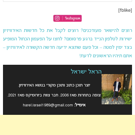
[fblike]
רוצים להישאר מעודכנים? רוצים לקבל את כל חדשות האירוויזיון
ישירות לטלפון הנייד ברגע פרסומם? לחצו על הפעמון הכחול המופיע
בצד ימין למטה – וכל פעם שתצא ידיעה חדשה הקשורה לאירוויזיון –
אתם תיהיו הראשונים לדעת!
הראל ישראל
יוצר תוכן כתוב ותוכן מקורי בנושא האירוויזיון.
צופה בתחרות מאז 2006. חבר צוות ביורומיקס מאז 2021.
אימייל:
harel.israel1989@gmail.com