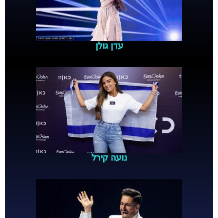
עדן גולן
נועה קירל