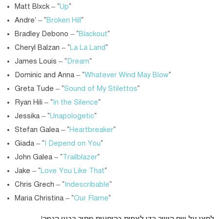
Matt Blxck – “
Up
“
Andre’ – “
Broken Hill
“
Bradley Debono – “
Blackout
“
Cheryl Balzan – “
La La Land
“
James Louis – “
Dream
“
Dominic and Anna – “
Whatever Wind May Blow
“
Greta Tude – “
Sound of My Stilettos
“
Ryan Hili – “
In the Silence
“
Jessika – “
Unapologetic
“
Stefan Galea – “
Heartbreaker
“
Giada – “
I Depend on You
“
John Galea – “
Trailblazer
“
Jake – “
Love You Like That
“
Chris Grech – “
Indescribable
“
Maria Christina – “
Our Flame
“