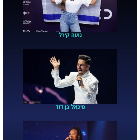
נועה קירל
מיכאל בן דוד