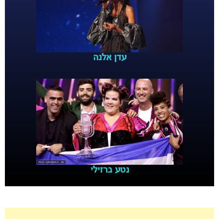
עדן אלנה
נטע ברזילי