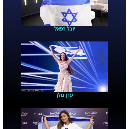
יובל רפאל
עדן גולן