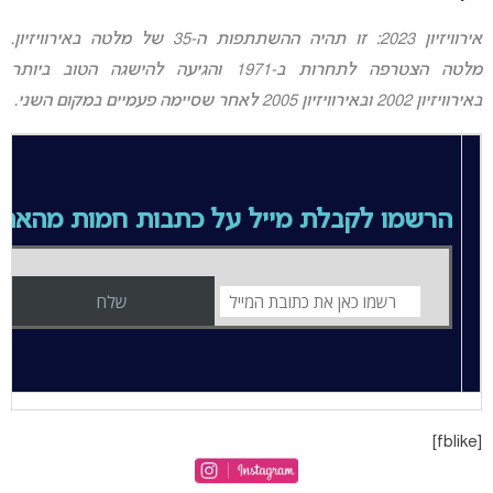
אירוויזיון 2023: זו תהיה ההשתתפות ה-35 של מלטה באירוויזיון.
מלטה הצטרפה לתחרות ב-1971 והגיעה להישגה הטוב ביותר
באירוויזיון 2002 ובאירוויזיון 2005 לאחר שסיימה פעמיים במקום השני.
הרשמו לקבלת מייל על כתבות חמות מהאת
[fblike]