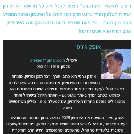
רוצים להישאר מעודכנים? רוצים לקבל את כל חדשות האירוויזיון
ישירות לטלפון הנייד ברגע פרסומם? לחצו על הפעמון הכחול המופיע
בצד ימין למטה – וכל פעם שתצא ידיעה חדשה הקשורה לאירוויזיון –
אתם תיהיו הראשונים לדעת!
אופק ג'רסי
אימייל:
ofekjer@gmail.com
טלפון: 050-9441919
אופק ג’רסי הוא כתב, עורך, יוצר תוכן ופרשן, מומחה
בנושא תחרות האירוויזיון. את ניסיונו הרב רכש מאז ילדותו,
כאשר החל לעקוב מקרוב אחר התחרות, ובשלוש השנים האחרונות הוא
משמש ככתב ועורך באתר EuroMix – האתר הגדול בישראל ואחד
מהמובילים בעולם בתחום האירוויזיון, עם למעלה מ-1.5 מיליון משתמשים
בשנה.
אופק סיקר מהשטח את אירוויזיון 2025 בבאזל מתוך מתחם העיתונאים
בעיר המארחת, והביא לקוראי האתר חוויות ממקור ראשון, ניתוחים מקצועיים
ותגובות בלעדיות מהקהל, מהאמנים ומהמומחים. הידע הרב וההיכרות