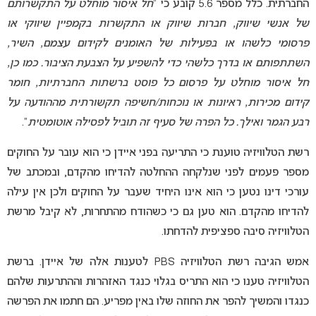
החברתית. כלל מספר 5.6 קובע כי “
חל איסור מוחלט על התקשרותם
של אנשי שיווק, חברות שיווק או התקשרות בקמפיין שיווקי או
פרסומי כלשהו או בפעילות של האומנים לקידום עצמם, השיר,
השתתפותם או בדרך כלשהי כדי להשפיע על הצבעת הציבור. כמו כן,
חל איסור מוחלט על פרסום כל פוסט ברשתות החברתיות, חומר
קידום מכירות, ראיונות או נוכחות/חשיפה תקשורתית מההודעה על
רבע הגמר ואילך. כל הפרה של סעיף זה תוביל לפסילה אוטומטית
“.
רשת הטלוויזיה טוענת כי התריעה בפני איידן כי הוא עובר על החוקים
מספר פעמים לפני שנלקחה ההחלטה להדיחו מהקדם, ובמכתב של
עורכי דינו נטען כי הוא אינו היחיד שעבר על החוקים ולכן אין עילה
להדיחו מהקדם. הוא טען גם כי כשהודח מהתחרות, לא קיבל מרשת
הטלוויזיה סיבה ספציפית להדחתו.
אמש הגיבה רשת הטלוויזיה PBS לטענות אלה של איידן. ברשת
הטלוויזיה טענו כי הוא התריס בגלוי כנגד האזהרות וההתרעות שלהם
כנגדו והמשיך להפר את החוזה שלו באין מפריע. הם חתמו את הפרשה