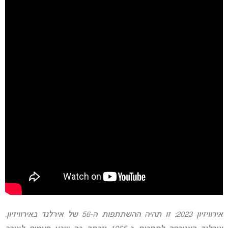
אירוויזיון 2023: זו תהיה ההשתתפות ה-56 של אירלנד באירוויזיון.