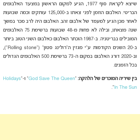
שיצא לקראת סוף 1977, הגיע למקום הראשון במצעד האלבומים
הבריטי. האלבום הוזמן לפני צאתו ב-125,000 עותקים וכמה שבועות
לאחר מכן הגיע למעמד של אלבום זהב. האלבום היה לרב מכר במשך
שנה מצאתו, ובילה לא פחות מ-48 שבועות ברשימת 75 האלבומים
המובילים בבריטניה. ב-1987 הוכתר האלבום כאלבום השני הטוב ביותר
ב-20 השנים הקודמות ע”י מגזין ה”רולינג סטון” (“Rolling stone”),
וב-2020 דורג האלבום במקום ה-73 ברשימת 500 האלבומים הגדולים
בכל הזמנים.
בין שיריה המוכרים של הלהקה:
“
God Save The Queen
” ו-“
Holidays
“.
In The Sun