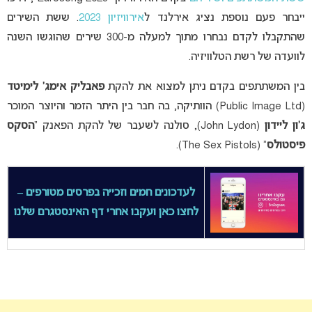
ייבחר פעם נוספת נציג אירלנד ל
אירוויזיון 2023
. ששת השירים
שהתקבלו לקדם נבחרו מתוך למעלה מ-300 שירים שהוגשו השנה
לוועדה של רשת הטלוויזיה.
בין המשתתפים בקדם ניתן למצוא את להקת
פאבליק אימג’ לימיטד
(Public Image Ltd) הוותיקה, בה חבר בין היתר הזמר והיוצר המוכר
ג’ון ליידון
(John Lydon), סולנה לשעבר של להקת הפאנק “
הסקס
פיסטולס
” (The Sex Pistols).
לעדכונים חמים וזכייה בפרסים מטורפים –
לחצו כאן ועקבו אחרי דף האינסטגרם שלנו