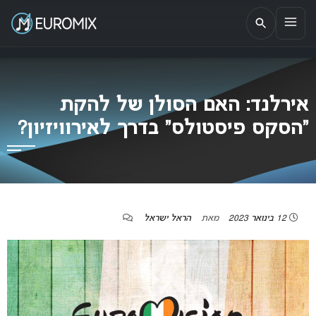
EUROMIX
אתר הבית של האירוויזיון בישראל
אירלנד: האם הסולן של להקת
“הסקס פיסטולס” בדרך לאירוויזיון?
12 בינואר 2023
מאת
הראל ישראל