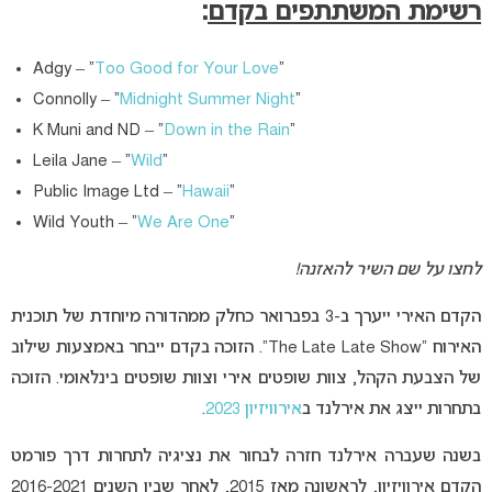
רשימת המשתתפים בקדם
:
Adgy – “
Too Good for Your Love
“
Connolly – “
Midnight Summer Night
“
K Muni and ND – “
Down in the Rain
“
Leila Jane – “
Wild
“
Public Image Ltd – “
Hawaii
“
Wild Youth – “
We Are One
“
לחצו על שם השיר להאזנה!
הקדם האירי ייערך ב-3 בפברואר כחלק ממהדורה מיוחדת של תוכנית
האירוח “The Late Late Show”. הזוכה בקדם ייבחר באמצעות שילוב
של הצבעת הקהל, צוות שופטים אירי וצוות שופטים בינלאומי. הזוכה
בתחרות ייצג את אירלנד ב
אירוויזיון 2023
.
בשנה שעברה אירלנד חזרה לבחור את נציגיה לתחרות דרך פורמט
הקדם אירוויזיון, לראשונה מאז 2015, לאחר שבין השנים 2016-2021