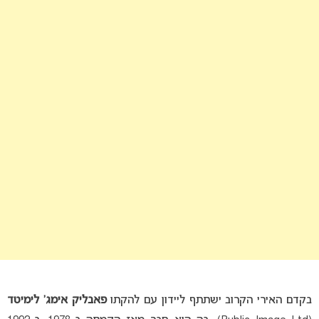
בקדם האירי הקרוב ישתתף ליידון עם להקתו
פאבליק אימג’ לימיטד