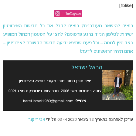
[fblike]
רוצים להישאר מעודכנים? רוצים לקבל את כל חדשות האירוויזיון
ישירות לטלפון הנייד ברגע פרסומם? לחצו על הפעמון הכחול המופיע
בצד ימין למטה – וכל פעם שתצא ידיעה חדשה הקשורה לאירוויזיון –
אתם תיהיו הראשונים לדעת!
הראל ישראל
יוצר תוכן כתוב ותוכן מקורי בנושא האירוויזיון.
צופה בתחרות מאז 2006. חבר צוות ביורומיקס מאז 2021.
אימייל:
harel.israel1989@gmail.com
עודכן לאחרונה בתאריך 12 בינואר 2023 08:44 על ידי
אבי זייקנר