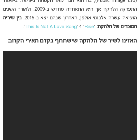
(Public Image Ltd), בה הוא חבר מאז הקמתה ב-1978. ב-1992
התפרקה הלהקה אך היא התאחדה מחדש ב-2009, ולאורך השנים
הוציאה עשרה אלבומי אולפן, האחרון שבהם יצא ב-2015.
בין שיריה
המוכרים של הלהקה:
“
Rise
” ו-“
This Is Not A Love Song
“.
האזינו לשיר של הלהקה שישתתף בקדם האירי הקרוב
: