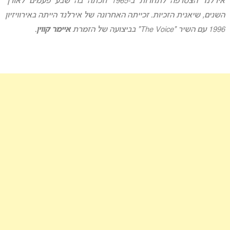
אירלנד הצטרפה לתחרות ב-1965 וזכתה בה שבע פעמים לאורך
השנים, שיאנית הזכיות. זכייתה האחרונה של אירלנד הייתה באירוויזיון
1996 עם השיר “The Voice” בביצועה של הזמרת
איימר קווין
.