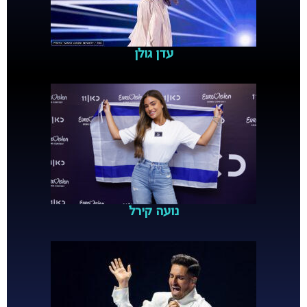
עדן גולן
נועה קירל