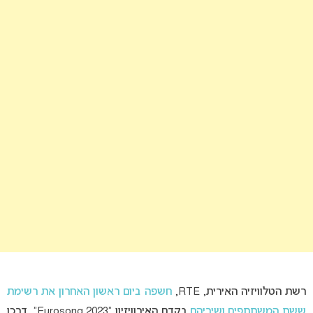
רשת הטלוויזיה האירית, RTE,
חשפה ביום ראשון האחרון את רשימת
ששת המשתתפים ושיריהם
בקדם האירוויזיון “Eurosong 2023”, דרכו