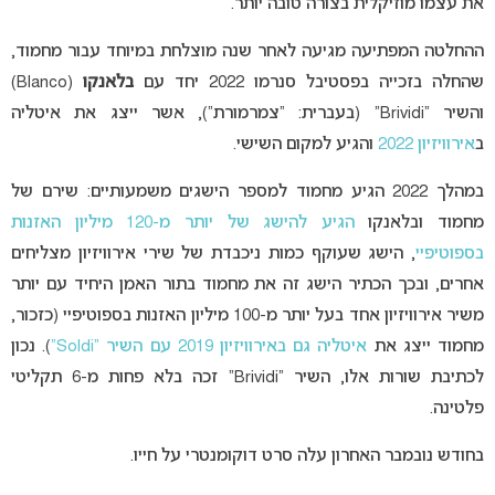
את עצמו מוזיקלית בצורה טובה יותר.
ההחלטה המפתיעה מגיעה לאחר שנה מוצלחת במיוחד עבור מחמוד,
שהחלה בזכייה בפסטיבל סנרמו 2022 יחד עם
בלאנקו
(Blanco)
והשיר “Brividi” (בעברית: “צמרמורת”), אשר ייצג את איטליה
ב
אירוויזיון 2022
והגיע למקום השישי.
במהלך 2022 הגיע מחמוד למספר הישגים משמעותיים: שירם של
מחמוד ובלאנקו
הגיע להישג של יותר מ-120 מיליון האזנות
בספוטיפיי
,
הישג שעוקף כמות ניכבדת של שירי אירוויזיון מצליחים
אחרים, ובכך הכתיר הישג זה את מחמוד בתור האמן היחיד עם יותר
משיר אירוויזיון אחד בעל יותר מ-100 מיליון האזנות בספוטיפיי (כזכור,
מחמוד ייצג את
איטליה גם באירוויזיון 2019 עם השיר “Soldi”
). נכון
לכתיבת שורות אלו, השיר “Brividi” זכה בלא פחות מ-6 תקליטי
פלטינה.
בחודש נובמבר האחרון עלה סרט דוקומנטרי על חייו.