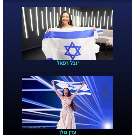
יובל רפאל
עדן גולן