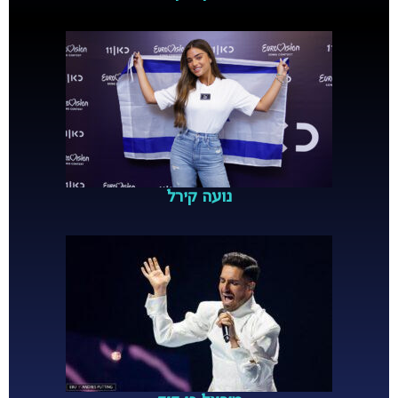
נועה קירל