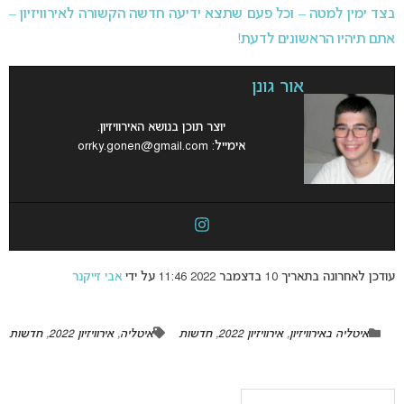
בצד ימין למטה – וכל פעם שתצא ידיעה חדשה הקשורה לאירוויזיון –
אתם תיהיו הראשונים לדעת!
אור גונן
יוצר תוכן בנושא האירוויזיון.
אימייל:
orrky.gonen@gmail.com
עודכן לאחרונה בתאריך 10 בדצמבר 2022 11:46 על ידי
אבי זייקנר
איטליה באירוויזיון
,
אירוויזיון 2022
,
חדשות
איטליה
,
אירוויזיון 2022
,
חדשות