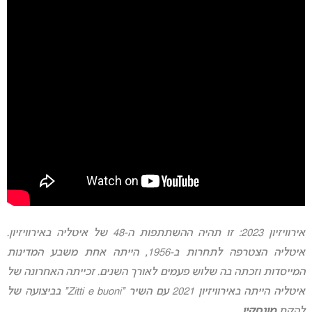
אירוויזיון 2023: זו תהיה ההשתתפות ה-48 של איטליה באירוויזיון.
איטליה הצטרפה לתחרות ב-1956, הייתה אחת משבע המדינות
המייסדות ו
זכתה בה שלוש פעמים לאורך השנים. זכייתה האחרונה של
איטליה הייתה באירוויזיון 2021 עם השיר “Zitti e buoni” בביצועה של
להקת
מונסקין
.