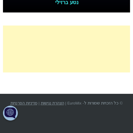
נטע ברזילי
© כל הזכויות שמורות ל- EuroMix |
הצהרת נגישות
|
מדיניות הפרטיות