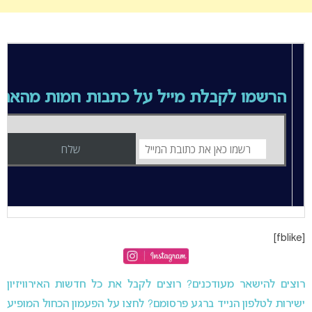
הרשמו לקבלת מייל על כתבות חמות מהאת
[fblike]
רוצים להישאר מעודכנים? רוצים לקבל את כל חדשות האירוויזיון
ישירות לטלפון הנייד ברגע פרסומם? לחצו על הפעמון הכחול המופיע