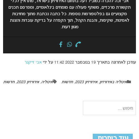
אבי זכה להכרה כמוביל דעה בתחום האירוויזיון בישראל, מתראיין לכלי
תקשורת מרכזיים, משתף פעולה עם מומחים בינלאומיים, ומפרסם תכנים
מקצועיים גם בפלטפורמות נוספות. כל כתבה נכתבת מתוך מחויבות
לאמינות, שקיפות, והבנת הקהל, תוך הקפדה על בדיקת עובדות והצגת
מגוון דעות.
עודכן לאחרונה בתאריך 19 בנובמבר 2022 11:42 על ידי
אבי זייקנר
איטליה באירוויזיון
,
אירוויזיון 2023
,
חדשות
איטליה
,
אירוויזיון 2023
,
חדשות
עוד כותרות