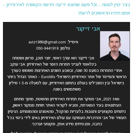
בצד ימין למטה – וכל פעם שתצא ידיעה חדשה הקשורה לאירוויזיון –
אתם תיהיו הראשונים לדעת!
אבי זייקנר
אימייל:
aviz1986@gmail.com
טלפון: 050-9441919
אבי זייקנר הוא עורך ראשי, יוצר תוכן, פרשן ומומחה
בינלאומי לענייני תחרות הזמר של האירוויזיון. אבי עוקב
אחרי התחרות כמעט 30 שנה, ובשבע השנים האחרונות משמש כעורך
הראשי והמייסד של אתר האירוויזיון הישראלי EuroMix – האתר הגדול ביותר
בישראל ובין המובילים בעולם בתחום האירוויזיון, עם למעלה מ-1.5 מיליון
משתמשים בשנה.
מאז 2021, אבי מסקר את תחרות האירוויזיון מהשטח, מתוך מתחם
העיתונאים בעיר המארחת, ומביא לקוראי האתר חוויות ממקור ראשון,
ניתוחים מקצועיים ותגובות בלעדיות מהקהל, מהאמנים ומהמומחים. הניסיון
העשיר של אבי וההיכרות העמוקה עם עולם האירוויזיון באים לידי ביטוי בכל
כתבה, ומבטיחים מידע אמין, מקצועי ועדכני.