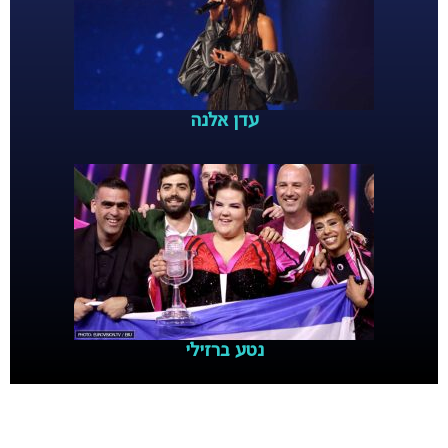
עדן אלנה
נטע ברזילי