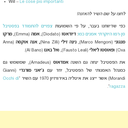
Will –
Le cose più importanti
לחצו על שם השיר להאזנה!
כפי שדיווחנו בעבר, על פי השמועות
צפויים להתמודד בפסטיבל
סן-רמו היוקרתי אמנים כמו
:
דיודאטו
(Diodato),
אמה
(Emma),
מרקו
מנגוני
(Marco Mengoni),
נינה זילי
(Nina Zilli)
,
אנה אוקסה
(Anna
Oxa) ו
פאוסטו ליאלי
(Fausto Leali), ו
אל באנו
(Al Bano).
את הפסטיבל ינחה גם השנה
אמדאוס
(Amadeus), שמשמש גם
כמנהל האמנותי של הפסטיבל, יחד עם
ג’יאני מורנדי
(Gianni
Morandi) אשר ייצג את איטליה באירוויזיון 1970 עם השיר “
Occhi di
“.
ragazza