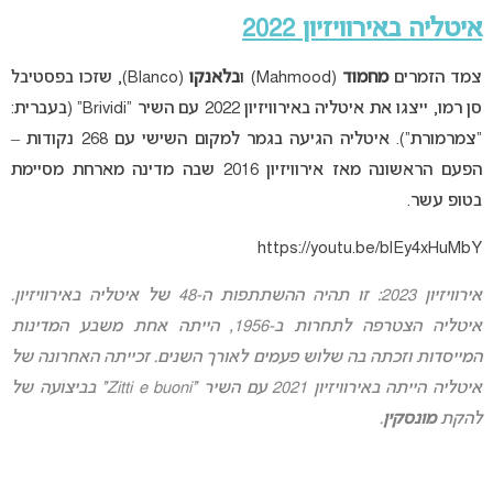
איטליה באירוויזיון 2022
צמד הזמרים
מחמוד
(Mahmood) ו
בלאנקו
(Blanco), שזכו בפסטיבל
סן רמו, ייצגו את איטליה באירוויזיון 2022 עם השיר “Brividi” (בעברית:
“צמרמורת”). איטליה הגיעה בגמר למקום השישי עם 268 נקודות –
הפעם הראשונה מאז אירוויזיון 2016 שבה מדינה מארחת מסיימת
בטופ עשר.
https://youtu.be/blEy4xHuMbY
אירוויזיון 2023: זו תהיה ההשתתפות ה-48 של איטליה באירוויזיון.
איטליה הצטרפה לתחרות ב-1956, הייתה אחת משבע המדינות
המייסדות ו
זכתה בה שלוש פעמים לאורך השנים. זכייתה האחרונה של
איטליה הייתה באירוויזיון 2021 עם השיר “Zitti e buoni” בביצועה של
להקת
מונסקין
.