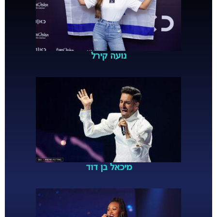
נועה קירל
מיכאל בן דוד