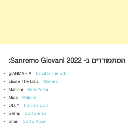
המתמודדים ב- Sanremo Giovani 2022:
gIANMARIA –
La città che odi
Giuse The Lizia –
Sincera
Maninni –
Mille Porte
Mida –
Malditè
OLLY –
L’anima balla
Sethu –
Sottoterra
Shari –
Sotto Voce