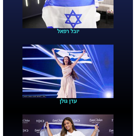
יובל רפאל
עדן גולן