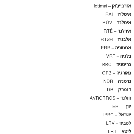
אזרבייג’אן
– Ictimai
איטליה
– RAI
איסלנד
– RÚV
אירלנד
– RTÉ
אלבניה
– RTSH
אסטוניה
– ERR
בלגיה
– VRT
בריטניה
– BBC
גאורגיה
– GPB
גרמניה
– NDR
דנמרק
– DR
הולנד
– AVROTROS
יוון
– ERT
ישראל
– IPBC
לטביה
– LTV
ליטא
– LRT