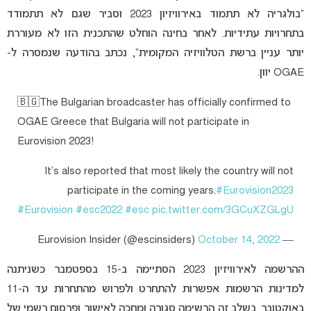
“בולגריה לא תתמוד באירוויזיון 2023 וסביר שגם לא תתמודד
בתחרויות עתידיות. לאחר בחינה הוחלט שהתכנית הזו לא מעוררת
יותר עניין ברשת הטלוויזיה המקומית”, נכתב בהודעה שנמסרה ל-
OGAE יוון.
🇧🇬The Bulgarian broadcaster has officially confirmed to
OGAE Greece that Bulgaria will not participate in
Eurovision 2023!
It’s also reported that most likely the country will not
participate in the coming years.
#Eurovision2023
#Eurovision
#esc2022
#esc
pic.twitter.com/3GCuXZGLgU
October 14, 2022
— Eurovision Insider (@escinsiders)
ההרשמה לאירוויזיון 2023 הסתיימה ב-15 בספטמבר כשניתנה
למדינות הרשמות אפשרות להתחרט ולפרוש מהתחרות עד ה-11
באוקטובר. בשלב זה הרשימה סגורה ומחכה לאישור ופרסום רשמי של