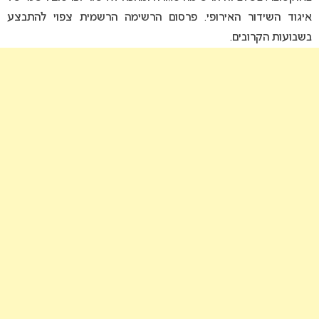
איגוד השידור האירופי. פרסום הרשימה הרשמית צפוי להתבצע
בשבועות הקרובים.