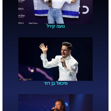
נועה קירל
מיכאל בן דוד