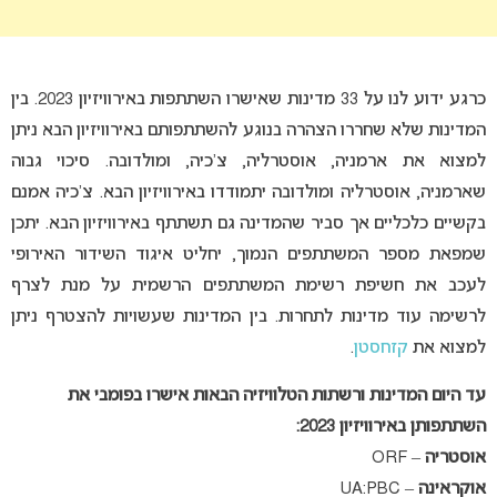
כרגע ידוע לנו על 33 מדינות שאישרו השתתפות באירוויזיון 2023. בין
המדינות שלא שחררו הצהרה בנוגע להשתתפותם באירוויזיון הבא ניתן
למצוא את ארמניה, אוסטרליה, צ’כיה, ומולדובה. סיכוי גבוה
שארמניה, אוסטרליה ומולדובה יתמודדו באירוויזיון הבא. צ’כיה אמנם
בקשיים כלכליים אך סביר שהמדינה גם תשתתף באירוויזיון הבא. יתכן
שמפאת מספר המשתתפים הנמוך, יחליט איגוד השידור האירופי
לעכב את חשיפת רשימת המשתתפים הרשמית על מנת לצרף
לרשימה עוד מדינות לתחרות. בין המדינות שעשויות להצטרף ניתן
למצוא את
קזחסטן
.
עד היום המדינות ורשתות הטלוויזיה הבאות אישרו בפומבי את
השתתפותן באירוויזיון 2023:
אוסטריה
– ORF
אוקראינה
– UA:PBC