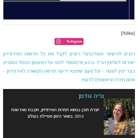
[fblike]
רוצים להישאר מעודכנים? רוצים לקבל את כל חדשות האירוויזיון
ישירות לטלפון הנייד ברגע פרסומם? לחצו על הפעמון הכחול המופיע
בצד ימין למטה – וכל פעם שתצא ידיעה חדשה הקשורה לאירוויזיון –
אתם תיהיו הראשונים לדעת!
נריה גודמן
יוצרת תוכן בנושא תחרות האירוויזיון, חובבת מאז שנת
2010. בשאר הזמן מטיילת בעולם.