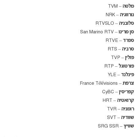
מלטה
– TVM
נורווגיה
– NRK
סלובניה
– RTVSLO
סן מרינו
– San Marino RTV
ספרד
– RTVE
סרביה
– RTS
פולין
– TVP
פורטוגל
– RTP
פינלנד
– YLE
צרפת
– France Télévisions
קפריסין
– CyBC
קרואטיה
– HRT
רומניה
– TVR
שוודיה
– SVT
שוויץ
– SRG SSR