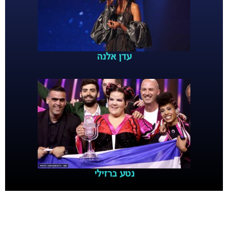
עדן אלנה
נטע ברזילי