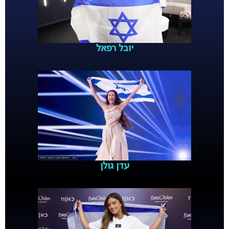
יובל רפאל
עדן גולן