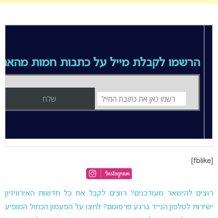
הרשמו לקבלת מייל על כתבות חמות מהאת
[fblike]
רוצים להישאר מעודכנים? רוצים לקבל את כל חדשות האירוויזיון
ישירות לטלפון הנייד ברגע פרסומם? לחצו על הפעמון הכחול המופיע