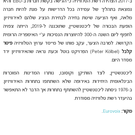
ב-2017 הצהירה רשת הטלוויזיה כי הגישה בקשת חברות ב-EBU והיא
נמצאת בתהליך של עמידה בכל הדרישות על מנת להיות חברה
מלאה, ואף הציעה שיטת בחירה לבחירת הנציג שלהם לאירוויזיון.
הופעת הבכורה של ליכטנשטיין, שתוכננה ל-2019, הייתה צפויה
לחפוף ליום השנה ה-300 להיווצרות הנסיכות ע”י האימפריה הרומית
הקדושה. למרבה הצער, עקב מותו של מייסד ערוץ הטלוויזיה
פיטר
קלבל
(Peter Kölbel) הפרויקט בוטל וכעת נראה שהאירוויזיון ירד
מסדר היום.
ליכטנשטיין, לצד הוותיקן וקוסובו, נותרו המדינות המוכרות
הבינלאומית היחידות באירופה שלא השתתפו בתחרות האירוויזיון.
ב-1976 ניסתה ליכטנשטיין להשתתף בתחרות אך הדבר לא התאפשר
בהיעדר רשת טלוויזיה מסודרת.
מקור:
Eurovoix
.