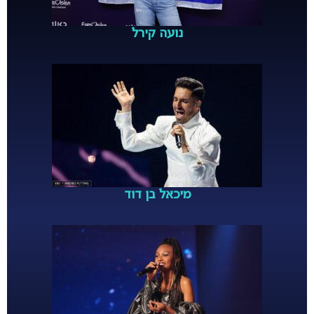
נועה קירל
מיכאל בן דוד