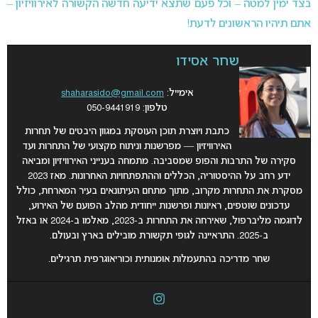
בצד ימין למטה – וכל פעם שתצא ידיעה חדשה הקשורה לאירוויזיון –
אתם תיהיו הראשונים לדעת!
שחר אסידו
אימייל:
shaharasido@gmail.com
טלפון: 050-9441919
כתבת ויוצרת תוכן העוסקת במגוון היבטים של תחרות
האירוויזיון — מפרשנות וניתוח מקצועי של התחרות ועד
סקירה של התרבות והפופ שמסביבה. מתמחה בענייני האירוויזיון ומביאה
ידע רחב על ההיסטוריה, הכללים וההתפתחויות האחרונות. מאז 2023
מסקרת את התחרות מקרוב, מתוך מתחם העיתונאים בעיר המארחת, כולל
עדכונים שוטפים, ראיונות ופרשנות ייחודית מהלב הפועם של האירוע,
לדוגמה מליברפול, שאירחה את התחרות ב-2023, מאלמו ב-2024 או באזל
ב-2025.
התראיינה לגופי תקשורת מובילים בארץ ובעולם.
שחר מדריכה בהתעמלות אומנותית וכוריאוגרפית תרגילים.