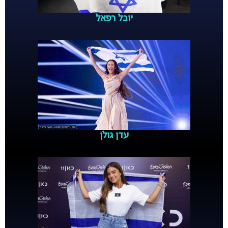
יובל רפאל
עדן גולן