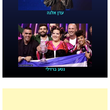
עדן אלנה
נטע ברזילי