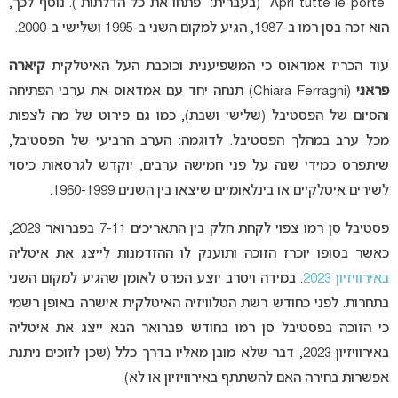
“Apri tutte le porte” (בעברית: “פתחו את כל הדלתות”). נוסף לכך,
הוא זכה בסן רמו ב-1987, הגיע למקום השני ב-1995 ושלישי ב-2000.
עוד הכריז אמדאוס כי המשפיענית וכוכבת העל האיטלקית
קיארה
פראני
(Chiara Ferragni) תנחה יחד עם אמדאוס את ערבי הפתיחה
והסיום של הפסטיבל (שלישי ושבת), כמו גם פירוט של מה לצפות
מכל ערב במהלך הפסטיבל. לדוגמה: הערב הרביעי של הפסטיבל,
שיתפרס כמידי שנה על פני חמישה ערבים, יוקדש לגרסאות כיסוי
לשירים איטלקיים או בינלאומיים שיצאו בין השנים 1960-1999.
פסטיבל סן רמו צפוי לקחת חלק בין התאריכים 7-11 בפברואר 2023,
כאשר בסופו יוכרז הזוכה ותוענק לו ההזדמנות לייצג את איטליה
באירוויזיון 2023
. במידה ויסרב יוצע הפרס לאומן שהגיע למקום השני
בתחרות. לפני כחודש רשת הטלוויזיה האיטלקית אישרה באופן רשמי
כי הזוכה בפסטיבל סן רמו בחודש פברואר הבא ייצג את איטליה
באירוויזיון 2023, דבר שלא מובן מאליו בדרך כלל (שכן לזוכים ניתנת
אפשרות בחירה האם להשתתף באירוויזיון או לא).