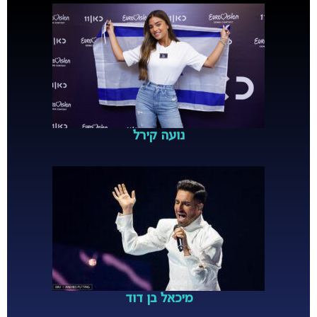
נועה קירל
מיכאל בן דוד