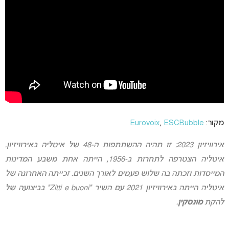
מקור:
ESCBubble
,
Eurovoix
אירוויזיון 2023: זו תהיה ההשתתפות ה-48 של איטליה באירוויזיון.
איטליה הצטרפה לתחרות ב-1956, הייתה אחת משבע המדינות
המייסדות ו
זכתה בה שלוש פעמים לאורך השנים. זכייתה האחרונה של
איטליה הייתה באירוויזיון 2021 עם השיר “Zitti e buoni” בביצועה של
להקת
מונסקין
.