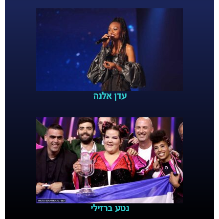
עדן אלנה
נטע ברזילי