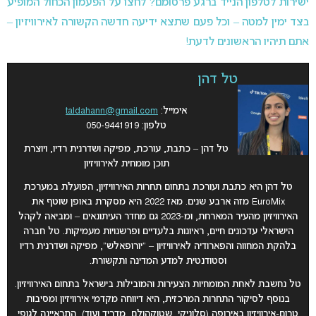
ישירות לטלפון הנייד ברגע פרסומם? לחצו על הפעמון הכחול המופיע
בצד ימין למטה – וכל פעם שתצא ידיעה חדשה הקשורה לאירוויזיון –
אתם תיהיו הראשונים לדעת!
טל דהן
אימייל:
taldahann@gmail.com
טלפון: 050-9441919
טל דהן – כתבת, עורכת, מפיקה ושדרנית רדיו, ויוצרת
תוכן מומחית לאירוויזיון
טל דהן היא כתבת ועורכת בתחום תחרות האירוויזיון, הפועלת במערכת
EuroMix מזה ארבע שנים. מאז 2022 היא מסקרת באופן שוטף את
האירוויזיון מהעיר המארחת, ומ-2023 גם מחדר העיתונאים – ומביאה לקהל
הישראלי עדכונים חיים, ראיונות בלעדיים ופרשנויות מעמיקות. טל חברה
בלהקת המחווה והפארודיה לאירוויזיון – “יורופאלש”, מפיקה ושדרנית רדיו
וסטודנטית למדע המדינה ותקשורת.
טל נחשבת לאחת המומחיות הצעירות והמובילות בישראל בתחום האירוויזיון.
בנוסף לסיקור התחרות המרכזית, היא דיווחה מקדמי אירוויזיון ומסיבות
טרום-אירוויזיון באירופה (סלוניקי, שטוקהולם, מדריד ועוד), התראיינה לגופי