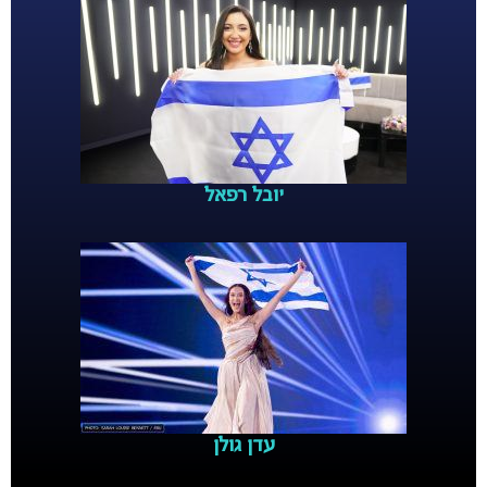
יובל רפאל
עדן גולן