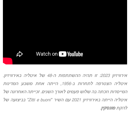
אירוויזיון 2023: זו תהיה ההשתתפות ה-48 של איטליה באירוויזיון.
איטליה הצטרפה לתחרות ב-1956, הייתה אחת משבע המדינות
המייסדות ו
זכתה בה שלוש פעמים לאורך השנים. זכייתה האחרונה של
איטליה הייתה באירוויזיון 2021 עם השיר “Zitti e buoni” בביצועה של
להקת
מונסקין
.