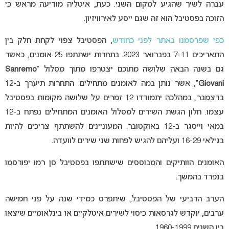
עברה לשיר שהגיע למקום השני. כעת, איטליה מודיעה מראש כי
הזוכה בפסטיבל הוא זה שגם ייסע לאירוויזיון.
כפי שפרסמנו באתר לפני כחודש
, הפסטיבל צפוי לקחת חלק בין
התאריכים 7-11 בפברואר 2023. בתחרות ישתתפו 25 אומנים, כאשר
גם בשנה הבאה שלושה מתוכם יצטרפו מתוך מסלול “
Sanremo
Giovani
“, אשר נותן במה לאומנים מתחילים. התחרות תיערך ב-12
בדצמבר, במהלכה יתמודדו 12 זמרים על שלושה מקומות בפסטיבל
עצמו. חלון הגשת השירים למסלול האומנים המתחילים נפתח ב-12
במאי וייסגר ב-12 באוקטובר. המעוניינים להשתתף צריכים להיות
בגילאי 16-29 ועליהם להגיש לפחות שני שירים לוועדה.
האומנים הוותיקים והמבוססים שישתתפו בפסטיבל סן רמו יפורסמו
בנפרד בהמשך.
הערב הרביעי של הפסטיבל, שיתפרס כמידי שנה על פני חמישה
ערבים, יוקדש לגרסאות כיסוי לשירים איטלקיים או בינלאומיים שיצאו
בין השנים 1960-1999.