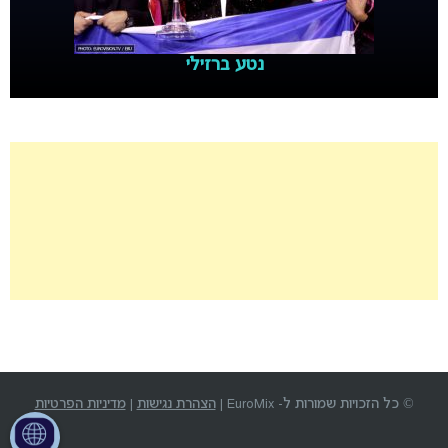
נטע ברזילי
© כל הזכויות שמורות ל- EuroMix |
הצהרת נגישות
|
מדיניות הפרטיות