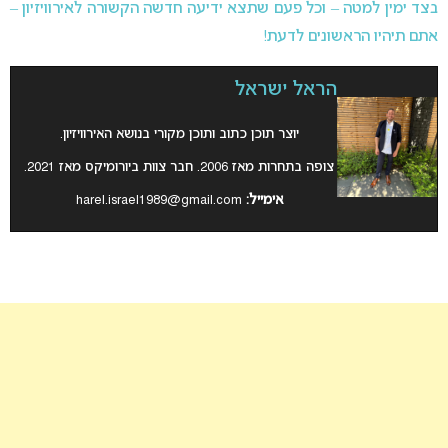
בצד ימין למטה – וכל פעם שתצא ידיעה חדשה הקשורה לאירוויזיון –
אתם תיהיו הראשונים לדעת!
הראל ישראל
יוצר תוכן כתוב ותוכן מקורי בנושא האירוויזיון.
צופה בתחרות מאז 2006. חבר צוות ביורומיקס מאז 2021.
אימייל:
harel.israel1989@gmail.com