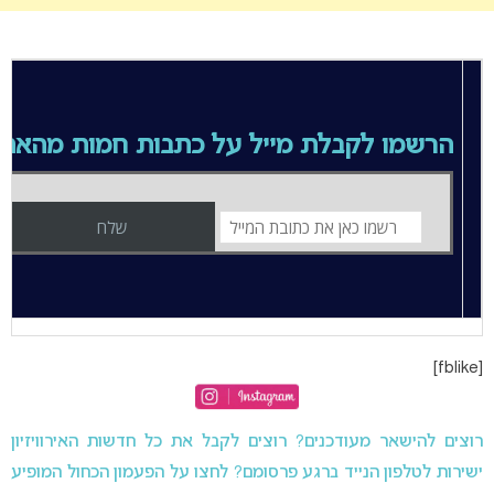
הרשמו לקבלת מייל על כתבות חמות מהאת
[fblike]
רוצים להישאר מעודכנים? רוצים לקבל את כל חדשות האירוויזיון
ישירות לטלפון הנייד ברגע פרסומם? לחצו על הפעמון הכחול המופיע