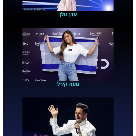
עדן גולן
נועה קירל