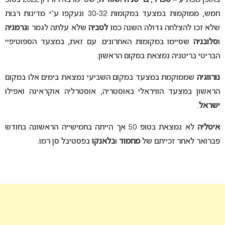
באופן מפתיע –
ספרד
,
בריטניה
ו
שוודיה
, שסיימו באירוויזיון 2022 בטופ
חמש, ממוקמות במצעד במקומות 30-32 ונעקפו ע”י מדינות רבות
שלא זכו להצלחה גדולה השנה כמו
לטביה
שלא עלתה לגמר ו
גרמניה
ו
סלובניה
שסיימו במקומות האחרונים. עם זאת, במצעד הספוטיפיי
הבריטי בריטניה נמצאת במקום הראשון.
נורווגיה
שממוקמת במצעד במקום השביעי נמצאת בימים אלו במקום
הראשון במצעד הוויראלי באוסטריה, אוסטרליה אוקראינה ואפילו
ישראל
.
איטליה
לא נמצאת בטופ 50 אך הייתה בחמישייה הראשונה בחודש
פברואר לאחר זכייתם של
מחמוד
ו
בלאנקו
בפסטיבל סן רמו.