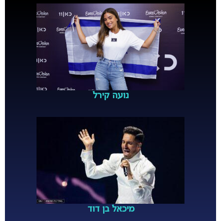
נועה קירל
מיכאל בן דוד