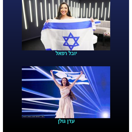
יובל רפאל
עדן גולן