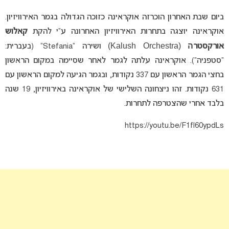
ביום שבת האחרון הוכרזה אוקראינה כזוכה הגדולה בגמר האירוויזיון.
אוקראינה יוצגה בתחרות האירוויזיון האחרונה ע”י להקת
קאלוש
ה
(Kalush Orchestra)
אורקסטר
ושירה “Stefania” (בעברית:
“סטפניה”). אוקראינה עלתה לגמר לאחר שסיימה במקום הראשון
בחצי הגמר הראשון עם 337 נקודות, ובגמר הגיעה למקום הראשון עם
631 נקודות. זהו ניצחונה השלישי של אוקראינה באירוויזיון, 19 שנה
בלבד אחרי שהצטרפה לתחרות.
https://youtu.be/F1fl60ypdLs