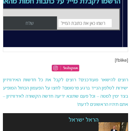
הרשמו לקבלת מייל על כתבות חמות מהאת
[fblike]
רוצים להישאר מעודכנים? רוצים לקבל את כל חדשות האירוויזיון
ישירות לטלפון הנייד ברגע פרסומם? לחצו על הפעמון הכחול המופיע
בצד ימין למטה – וכל פעם שתצא ידיעה חדשה הקשורה לאירוויזיון –
אתם תיהיו הראשונים לדעת!
הראל ישראל