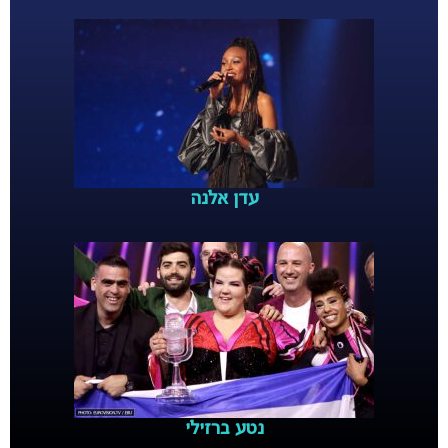
עדן אלנה
נטע ברזילי