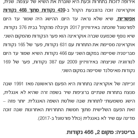
אירופה לזכות בתחרות וכעת היא שוברת את השיא של עצמה. שנית,
אוקראינה זוכה בהצבעת הקהל ב-
439 נקודות מתוך 468 נקודות
אפשריות
, שיא שלא נראה עד היום. ההישג היה שמור עד היום
לפורטוגל שזכתה באירוויזיון 2017 וקיבלה מהקהל בבית 376 נקודות.
שיא נוסף שכמעט שברה אוקראינה הוא פער הנקודות מהמקום השני.
אוקראינה מסיימת את התחרות עם 631 נקודות, פער של 165 נקודות
מבריטניה שסיימה במקום השני עם 466 נקודות. השיא שמור עד היום
לנורווגיה שניצחה באירוויזיון 2009 עם 387 נקודות, פער של 169
נקודות מאיסלנד שסיימה במקום השני.
זכייתה של אוקראינה בתחרות היא הפעם הראשונה מאז 1991 שבה
מנצח בתחרות שנתיים ברציפות שיר בשפה זרה שהיא לא אנגלית,
הישג משמעותי לתחרות שבה שולטת השפה האנגלית. יותר מזה –
זאת הפעם השלישית מתוך חמשת התחרויות האחרונות שבה זוכה
מדינה עם שיר לא באנגלית (כולל פורטוגל ב-2017).
בריטניה: מקום 2, 466 נקודות
.