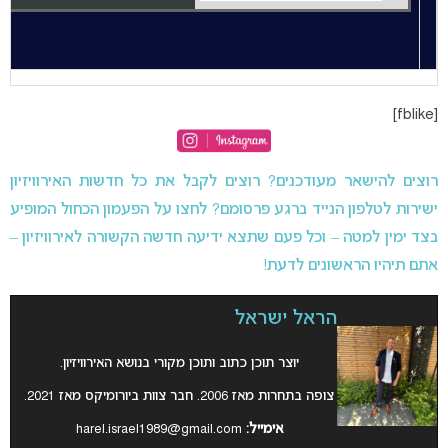
[fblike]
רוצים להישאר מעודכנים? רוצים לקבל את כל חדשות האירוויזיון
ישירות לטלפון הנייד ברגע פרסומם? לחצו על הפעמון הכחול המופיע
בצד ימין למטה – וכל פעם שתצא ידיעה חדשה הקשורה לאירוויזיון –
אתם תיהיו הראשונים לדעת!
הראל ישראל
יוצר תוכן כתוב ותוכן מקורי בנושא האירוויזיון.
צופה בתחרות מאז 2006. חבר צוות ביורומיקס מאז 2021.
אימייל:
harel.israel1989@gmail.com